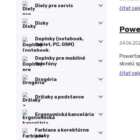
Diely pre servis
čítať cel
Disky
Powe
Doplnky (notebook,
24.06.20
tablet, PC, GSM)
Powerton
Doplnky pre mobilné
skvelú sp
telefóny
čítať cel
Drogéria
Držiaky a podstavce
Ergonomická kancelária
Farbiace a korektúrne
pásky