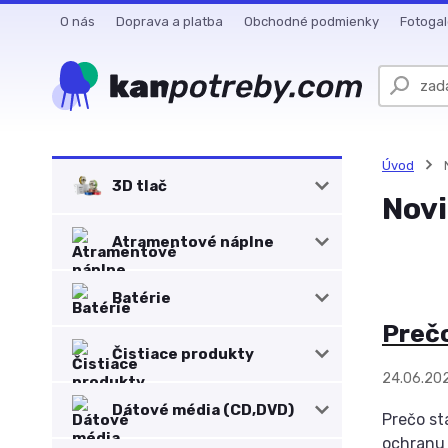
O nás
Doprava a platba
Obchodné podmienky
Fotogal
Úvod
3D tlač
Nov
Atramentové náplne
Batérie
Prečo
Čistiace produkty
24.06.20
Dátové média (CD,DVD)
Prečo sta
ochranu .