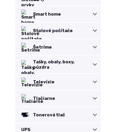
Smart home
Stolové počítače
Šetríme
Tašky, obaly, boxy,
púzdra
Televízie
Tlačiarne
Tonerová tlač
UPS