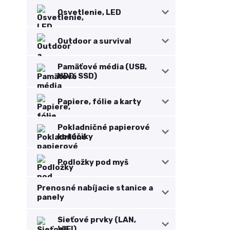
Osvetlenie, LED
Outdoor a survival
Pamäťové média (USB,
HDD, SSD)
Papiere, fólie a karty
Pokladničné papierové
kotúčiky
Podložky pod myš
Prenosné nabíjacie stanice a
panely
Sieťové prvky (LAN,
WIFI)