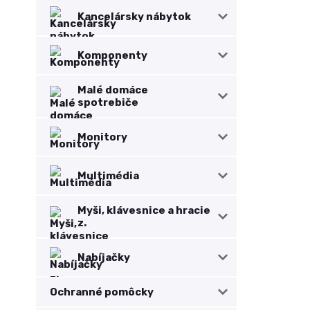
Kancelársky nábytok
Komponenty
Malé domáce
spotrebiče
Monitory
Multimédia
Myši, klávesnice a hracie
z.
Nabíjačky
Ochranné pomôcky