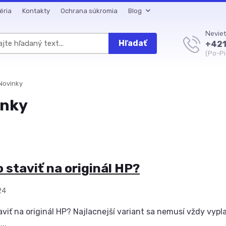
éria
Kontakty
Ochrana súkromia
Blog
Neviet
Hľadať
+421
(Po-Pi
Novinky
inky
 staviť na originál HP?
24
viť na originál HP? Najlacnejší variant sa nemusí vždy vyplati
..