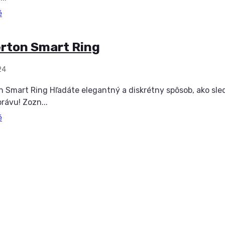
é
rton Smart Ring
24
 Smart Ring Hľadáte elegantný a diskrétny spôsob, ako sle
rávu! Zozn...
é