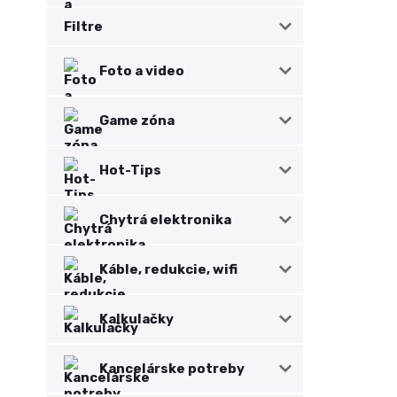
Filtre
Foto a video
Game zóna
Hot-Tips
Chytrá elektronika
Káble, redukcie, wifi
Kalkulačky
Kancelárske potreby