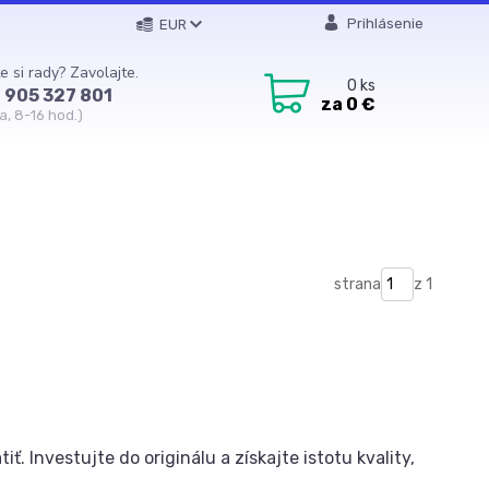
Prihlásenie
EUR
e si rady? Zavolajte.
0
ks
 905 327 801
za
0 €
a, 8-16 hod.)
strana
z 1
ť. Investujte do originálu a získajte istotu kvality,