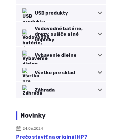
USB produkty
Vodovodné batérie,
drezy, sušiče a iné
doplnky
Vybavenie dielne
Všetko pre sklad
Záhrada
Novinky
24.06.2024
Prečo staviť na originál HP?