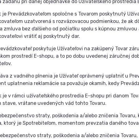
a zadanú pri danej objednávke do Užívateľského prostredia 
k je Prevádzkovateľom spoločne s Tovarom poskytnutý Užíva
ovateľom uzatvorená s rozväzovacou podmienkou, že ak dôj
a zmluva bez ďalšieho od počiatku spolu s kúpnou zmluvou 
ovateľovi vrátiť aj poskytnutý dar.
revádzkovateľ poskytuje Užívateľovi na zakúpený Tovar zár
skom prostredí E-shopu, a to po dobu uvedenej záručnej dob
teľov.
ráva z vadného plnenia je Užívateľ oprávnený uplatniť u Pre
t uplatnenia reklamácie sa považuje okamih, kedy Prevádzk
k je v rámci užívateľského prostredia E-shopu pri danom Tova
 stave, vrátane uvedených vád tohto Tovaru.
ebezpečenstvo straty, poškodenia a/alebo zničenia Tovaru
a, ktorý je Spotrebiteľom, momentom prevzatia daného tova
ebezpečenstvo straty, poškodenia a/alebo zničenia Tovaru,