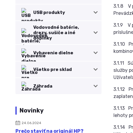
3.1.8 V 
USB produkty
Prevádz
3.1.9 V 
Vodovodné batérie,
príslušn
drezy, sušiče a iné
doplnky
3.1.10 P
kombinov
Vybavenie dielne
3.1.11 S
Všetko pre sklad
služby p
Užívateľ
Záhrada
3.1.12 P
zaplaten
3.1.13 P
Novinky
lehoty p
24.06.2024
3.1.14 P
Prečo staviť na originál HP?