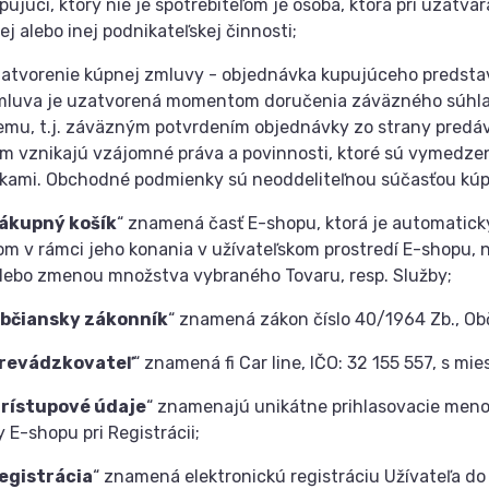
pujúci, ktorý nie je spotrebiteľom je osoba, ktorá pri uzatvá
j alebo inej podnikateľskej činnosti;
atvorenie kúpnej zmluvy - objednávka kupujúceho predsta
mluva je uzatvorená momentom doručenia záväzného súhla
mu, t.j. záväzným potvrdením objednávky zo strany pred
m vznikajú vzájomné práva a povinnosti, ktoré sú vymedz
ami. Obchodné podmienky sú neoddeliteľnou súčasťou kúp
ákupný košík
“ znamená časť E-shopu, ktorá je automatick
om v rámci jeho konania v užívateľskom prostredí E-shopu, 
lebo zmenou množstva vybraného Tovaru, resp. Služby;
bčiansky zákonník
“ znamená zákon číslo 40/1964 Zb., Ob
revádzkovateľ
“ znamená fi Car line, IČO: 32 155 557, s m
rístupové údaje
“ znamenajú unikátne prihlasovacie meno
 E-shopu pri Registrácii;
egistrácia
“ znamená elektronickú registráciu Užívateľa d