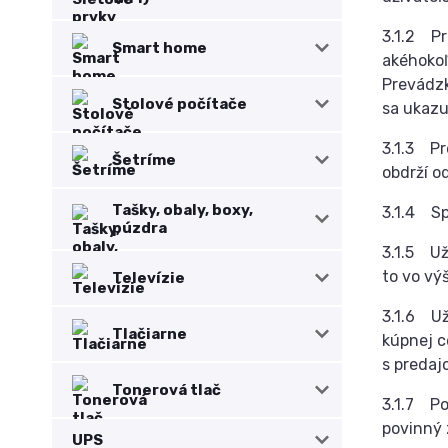
3.1.2 Pr
Smart home
akéhokoľ
Prevádzk
Stolové počítače
sa ukazu
3.1.3 Pr
Šetríme
obdrží o
Tašky, obaly, boxy,
3.1.4 Sp
púzdra
3.1.5 Už
to vo vý
Televízie
3.1.6 Už
Tlačiarne
kúpnej c
s predaj
Tonerová tlač
3.1.7 Po
povinný 
UPS