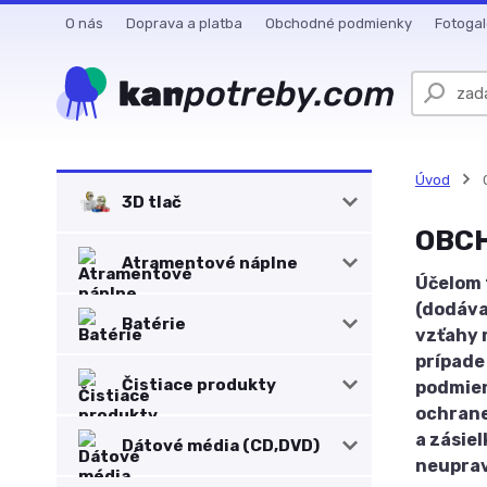
O nás
Doprava a platba
Obchodné podmienky
Fotogal
Úvod
3D tlač
OBC
Atramentové náplne
Účelom 
(dodáva
Batérie
vzťahy 
prípade
Čistiace produkty
podmien
ochrane
a zásie
Dátové média (CD,DVD)
neuprav