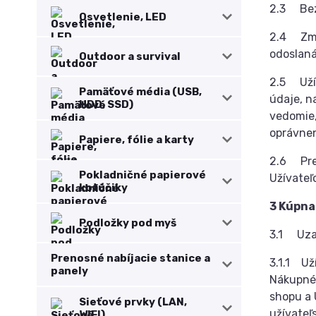
2.3 Bezv
Osvetlenie, LED
2.4 Zmlu
odoslaná
Outdoor a survival
2.5 Užív
Pamäťové média (USB,
údaje, n
HDD, SSD)
vedomie,
oprávnen
Papiere, fólie a karty
2.6 Prev
Pokladničné papierové
Užívateľ
kotúčiky
3 Kúpna
Podložky pod myš
3.1 Uzat
Prenosné nabíjacie stanice a
3.1.1 Už
panely
Nákupnéh
shopu a 
Sieťové prvky (LAN,
užívateľ
WIFI)