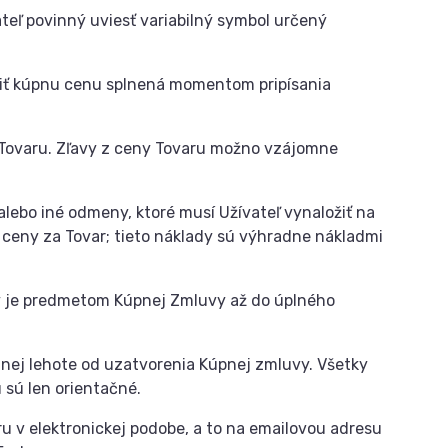
eľ povinný uviesť variabilný symbol určený
atiť kúpnu cenu splnená momentom pripísania
 Tovaru. Zľavy z ceny Tovaru možno vzájomne
alebo iné odmeny, ktoré musí Užívateľ vynaložiť na
 ceny za Tovar; tieto náklady sú výhradne nákladmi
orý je predmetom Kúpnej Zmluvy až do úplného
anej lehote od uzatvorenia Kúpnej zmluvy. Všetky
 sú len orientačné.
u v elektronickej podobe, a to na emailovou adresu