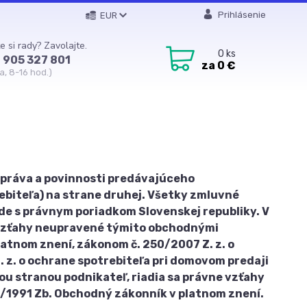
Prihlásenie
EUR
e si rady? Zavolajte.
0
ks
 905 327 801
za
0 €
a, 8-16 hod.)
 práva a povinnosti predávajúceho
ebiteľa) na strane druhej. Všetky zmluvné
de s právnym poriadkom Slovenskej republiky. V
e vzťahy neupravené týmito obchodnými
atnom znení, zákonom č. 250/2007 Z. z. o
 z. o ochrane spotrebiteľa pri domovom predaji
nou stranou podnikateľ, riadia sa právne vzťahy
1991 Zb. Obchodný zákonník v platnom znení.