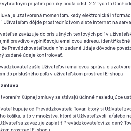
ýhradným prijatím ponuky podľa odst. 2.2 týchto Obchod
va je uzatvorená momentom, kedy elektronická informácia 
“ Užívateľom dôjde prostredníctvom siete Internet na server
ateľ sa zaväzuje do príslušných textových polí v užívateľs
ajmä pravdivo vyplniť svoju emailovou adresu, identifikačné
 že Prevádzkovateľ bude ním zadané údaje dôvodne považova
ý zadané údaje kontrolovať.
ádzkovateľ zašle Užívateľovi emailovou správu o uzatvore
om do príslušného poľa v užívateľskom prostredí E-shopu.
 zmluva
vorením Kúpnej zmluvy sa stávajú účinné nasledujúce us
ívateľ kupuje od Prevádzkovateľa Tovar, ktorý si Užívateľ zv
o košíka, a to v množstve, ktoré si Užívateľ zvolil a/alebo 
Užívateľ sa zaväzuje zaplatiť Prevádzkovateľovi za daný Tov
skom prostredí E-shopu.