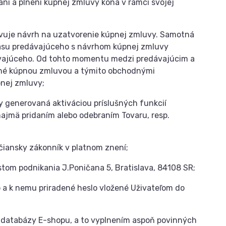
raní a plnení kúpnej zmluvy koná v rámci svojej
vuje návrh na uzatvorenie kúpnej zmluvy. Samotná
su predávajúceho s návrhom kúpnej zmluvy
ávajúceho. Od tohto momentu medzi predávajúcim a
ené kúpnou zmluvou a týmito obchodnými
nej zmluvy;
y generovaná aktiváciou príslušných funkcií
najmä pridaním alebo odebraním Tovaru, resp.
čiansky zákonník v platnom znení;
iestom podnikania J.Poničana 5, Bratislava, 84108 SR;
 a k nemu priradené heslo vložené Uživateľom do
o databázy E-shopu, a to vyplnením aspoň povinných