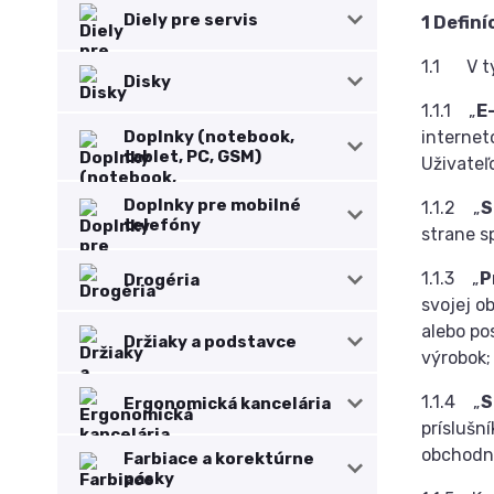
Diely pre servis
1 Definí
1.1 V t
Disky
1.1.1 „
E
Doplnky (notebook,
internet
tablet, PC, GSM)
Uživateľ
Doplnky pre mobilné
1.1.2 „
S
telefóny
strane sp
1.1.3 „
P
Drogéria
svojej o
alebo po
Držiaky a podstavce
výrobok;
1.1.4 „
S
Ergonomická kancelária
príslušn
obchodne
Farbiace a korektúrne
pásky