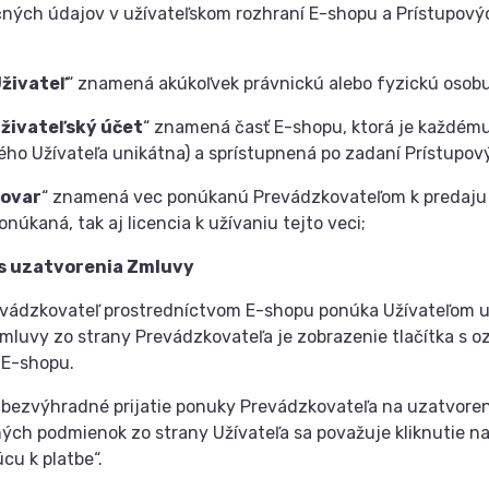
čných údajov v užívateľskom rozhraní E-shopu a Prístupov
živateľ
“ znamená akúkoľvek právnickú alebo fyzickú osobu
živateľský účet
“ znamená časť E-shopu, ktorá je každému 
ého Užívateľa unikátna) a sprístupnená po zadaní Prístupov
ovar
“ znamená vec ponúkanú Prevádzkovateľom k predaju U
núkaná, tak aj licencia k užívaniu tejto veci;
s uzatvorenia Zmluvy
ádzkovateľ prostredníctvom E-shopu ponúka Užívateľom u
mluvy zo strany Prevádzkovateľa je zobrazenie tlačítka s 
 E-shopu.
ezvýhradné prijatie ponuky Prevádzkovateľa na uzatvoreni
ch podmienok zo strany Užívateľa sa považuje kliknutie n
cu k platbe“.