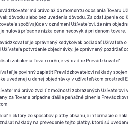
evádzkovateľ má právo až do momentu odoslania Tovaru Užív
vek dôvodu alebo bez uvedenia dôvodu. Za odstúpenie od K
ovateľa spočívajúce v oznámení Užívateľovi, že ním objedn
je nulová prípadne nízka cena neobvyklá pri danom tovare.
evádzkovateľ je oprávnený kedykoľvek požiadať Užívateľa o
d Užívateľa potvrdenie objednávky, je oprávnený pozdržať od
ôsob zabalenia Tovaru určuje výhradne Prevádzkovateľ.
ívateľ je povinný zaplatiť Prevádzkovateľovi náklady spoje
ške uvedenej u danej objednávky v užívateľskom prostredí 
ívateľ má právo zvoliť z možností zobrazených Užívateľovi 
eny za Tovar a prípadne ďalšie peňažné plnenia Prevádzkova
com.
kiaľ niektorý zo spôsobov platby obsahuje informácie o nákl
znášať náklady na prevedenie tejto platby, ktoré sú uvedené