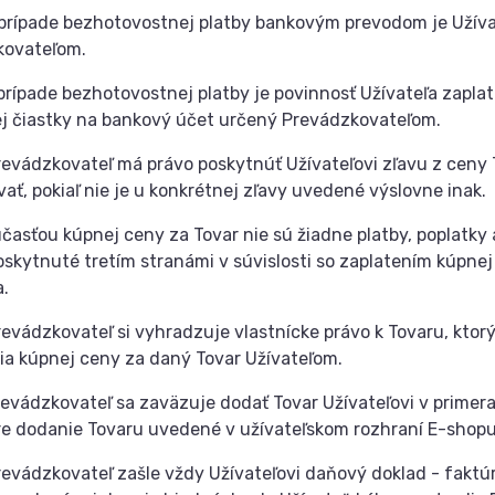
prípade bezhotovostnej platby bankovým prevodom je Užívat
kovateľom.
prípade bezhotovostnej platby je povinnosť Užívateľa zapl
ej čiastky na bankový účet určený Prevádzkovateľom.
revádzkovateľ má právo poskytnúť Užívateľovi zľavu z ceny
ať, pokiaľ nie je u konkrétnej zľavy uvedené výslovne inak.
účasťou kúpnej ceny za Tovar nie sú žiadne platby, poplatky 
oskytnuté tretím stranámi v súvislosti so zaplatením kúpnej
a.
revádzkovateľ si vyhradzuje vlastnícke právo k Tovaru, kt
ia kúpnej ceny za daný Tovar Užívateľom.
revádzkovateľ sa zaväzuje dodať Tovar Užívateľovi v primer
re dodanie Tovaru uvedené v užívateľskom rozhraní E-shopu
revádzkovateľ zašle vždy Užívateľovi daňový doklad - faktúr