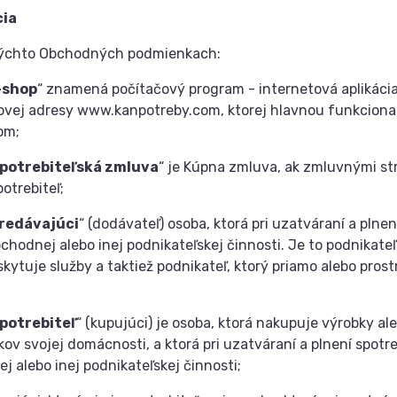
cia
ýchto Obchodných podmienkach:
-shop
“ znamená počítačový program - internetová aplikácia,
ovej adresy www.kanpotreby.com, ktorej hlavnou funkcional
om;
potrebiteľská zmluva
“ je Kúpna zmluva, ak zmluvnými st
otrebiteľ;
redávajúci
“ (dodávateľ) osoba, ktorá pri uzatváraní a pln
bchodnej alebo inej podnikateľskej činnosti. Je to podnikate
skytuje služby a taktiež podnikateľ, ktorý priamo alebo pr
potrebiteľ
“ (kupujúci) je osoba, ktorá nakupuje výrobky al
íkov svojej domácnosti, a ktorá pri uzatváraní a plnení spot
j alebo inej podnikateľskej činnosti;