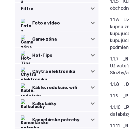
1.1.5 Ku
obchodne
Filtre
1.1.6 Uz
Foto a video
kúpna z
kupujúce
Game zóna
kupujúci
podmienk
Hot-Tips
1.1.7 „
N
Uživateľ
Chytrá elektronika
Služby/a
1.1.8 „
O
Káble, redukcie, wifi
1.1.9 „
P
Kalkulačky
1.1.10 „
P
databázy
Kancelárske potreby
1.1.11 „
R