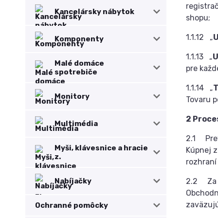
registra
Kancelársky nábytok
shopu;
1.1.12 „
U
Komponenty
1.1.13 „
U
Malé domáce
pre každ
spotrebiče
1.1.14 „
T
Monitory
Tovaru po
2 Proce
Multimédia
2.1 Prev
Myši, klávesnice a hracie
Kúpnej z
z.
rozhraní
Nabíjačky
2.2 Za b
Obchodný
zaväzujú
Ochranné pomôcky