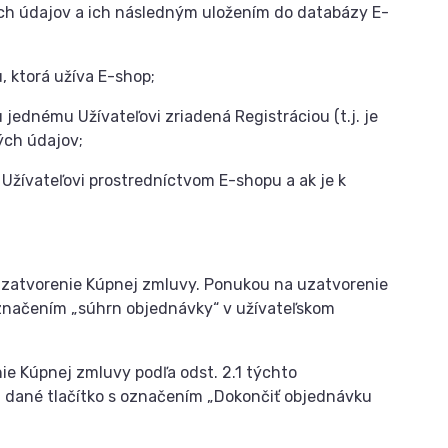
ých údajov a ich následným uložením do databázy E-
, ktorá užíva E-shop;
jednému Užívateľovi zriadená Registráciou (t.j. je
ých údajov;
žívateľovi prostredníctvom E-shopu a ak je k
zatvorenie Kúpnej zmluvy. Ponukou na uzatvorenie
označením „súhrn objednávky“ v užívateľskom
e Kúpnej zmluvy podľa odst. 2.1 týchto
a dané tlačítko s označením „Dokončiť objednávku