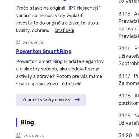
Užívateľ
Prečo staviť na originál HP? Najlacnejší
3.1.15 A
variant sa nemusí vždy vyplatiť.
Prevádzk
Investujte do originálu a získajte istotu
darovaci
kvality, ochranu ...
čítať celé
Prevádzk
24.06.2024
3.1.16 P
Powerton Smart Ring
užívateľ
Powerton Smart Ring Hľadáte elegantný
Spotrebi
a diskrétny spôsob, ako sledovať svoje
3.1.17 P
aktivity a zdravie? Potom pre vás máme
Za momen
skvelú správu! Zozn...
čítať celé
3.1.18 A
Zobraziť všetky novinky
použitom
3.1.19 N
Blog
Užívateľ
3.1.20 N
26.04.2025