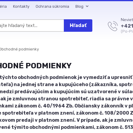
éria
Kontakty
Ochrana súkromia
Blog
Neviet
Hľadať
+421
(Po-Pi
Obchodné podmienky
HODNÉ PODMIENKY
týchto obchodných podmienok je vymedziť a upresniť
teľa) na jednej strane a kupujúceho (zákazníka, spotr
medzi predávajúcim a kupujúcim sú uzatvorené v súla
 ak je zmluvnou stranou spotrebiteľ, riadia sa právn
kami zákonom č. 40/1964 Zb. Občiansky zákonník v pl
 spotrebiteľa v platnom znení, zákonom č. 108/2000 Z.
lkovom predaji v platnom znení. V prípade, ak je zmluv
ené týmito obchodnými podmienkami, zákonom č. 513/