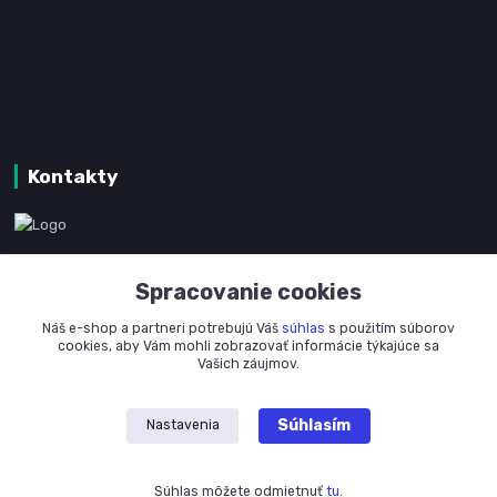
Kontakty
www.kanpotreby.com
Spracovanie cookies
+421 905 327 801
Náš e-shop a partneri potrebujú Váš
súhlas
s použitím súborov
(Po-Pia, 8-16 hod.)
cookies, aby Vám mohli zobrazovať informácie týkajúce sa
Vašich záujmov.
info@kanpotreby.com
Súhlasím
Nastavenia
Súhlas môžete odmietnuť
tu
.