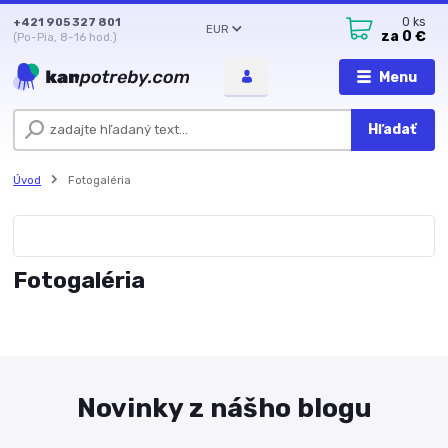
+421 905 327 801
0
ks
EUR
za
0 €
(Po-Pia, 8-16 hod.)
Menu
Hľadať
Úvod
Fotogaléria
Fotogaléria
Novinky z nášho blogu