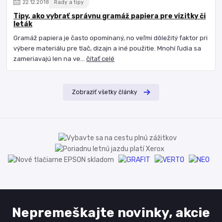
22
.
12
.
2018
Rady a tipy
Tipy, ako vybrať správnu gramáž papiera pre vizitky či
leták
Gramáž papiera je často opomínaný, no veľmi dôležitý faktor pri
výbere materiálu pre tlač, dizajn a iné použitie. Mnohí ľudia sa
zameriavajú len na ve...
čítať celé
Zobraziť všetky články
Nepremeškajte novinky, akcie