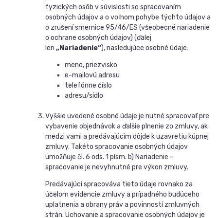
fyzických osôb v súvislosti so spracovaním
osobných údajov a o voľnom pohybe týchto údajov a
o zrušení smernice 95/46/ES (všeobecné nariadenie
o ochrane osobných údajov) (ďalej
len
„Nariadenie“
), nasledujúce osobné údaje:
meno, priezvisko
e-mailovú adresu
telefónne číslo
adresu/sídlo
Vyššie uvedené osobné údaje je nutné spracovať pre
vybavenie objednávok a ďalšie plnenie zo zmluvy, ak
medzi vami a predávajúcim dôjde k uzavretiu kúpnej
zmluvy. Takéto spracovanie osobných údajov
umožňuje čl. 6 ods. 1 písm. b) Nariadenie -
spracovanie je nevyhnutné pre výkon zmluvy.
Predávajúci spracováva tieto údaje rovnako za
účelom evidencie zmluvy a prípadného budúceho
uplatnenia a obrany práv a povinností zmluvných
strán. Uchovanie a spracovanie osobných údajov je