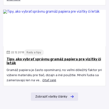
22
.
12
.
2018
Rady a tipy
Tipy, ako vybrať správnu gramáž papiera pre vizitky či
leták
Gramáž papiera je často opomínaný, no veľmi dôležitý faktor pri
výbere materiálu pre tlač, dizajn a iné použitie. Mnohí ľudia sa
zameriavajú len na ve...
čítať celé
Zobraziť všetky články