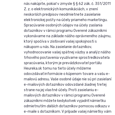
nás nakúpite, pokiaľ v zmysle § § 62 zák. č. 351/2011
Z. z. o elektronických komunikáciách, v znení
neskorších predpisov neodmietnete zasielanie
elektronickej pošty na účely priameho marketingu.
Spracúvanie osobných údajov na účely zaslania
dotazníkov v rámci programu Overené zákazníkmi
vykonávame na základe nášho oprávneného záujmu,
ktorý spočíva v zisťovaní vašej spokojnosti s
nákupom u nás. Na zasielanie dotazníkov,
vyhodnocovanie vašej spätnej väzby a analýz nášho
trhového postavenia využívame sprostredkovateľa
spracúvania, ktorým je prevádzkovateľ portálu
Heureka.sk tomu na tieto účely môžeme
odovzdávať informácie o kúpenom tovare a vašu e-
mailovú adresu. Vaše osobné údaje nie sú pri zasielaní
e-mailových dotazníkov odovzdané žiadnej tretej
strane na jej vlastné účely. Proti zasielaniu e-
mailových dotazníkov v rámci programu Overené
zákazníkmi môžete kedykoľvek vyjadriť námietku
odmietnutím ďalších dotazníkov pomocou odkazu v
e-maile s dotazníkom. V prípade vašej námietky vám