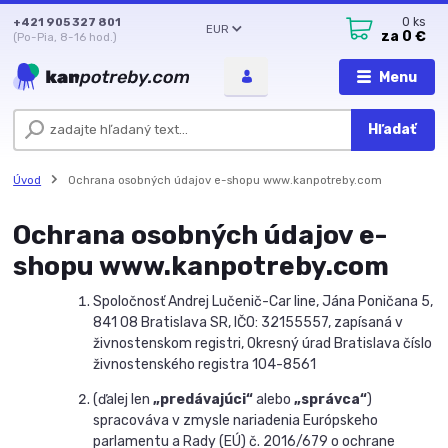
+421 905 327 801
0
ks
EUR
za
0 €
(Po-Pia, 8-16 hod.)
Menu
Hľadať
Úvod
Ochrana osobných údajov e-shopu www.kanpotreby.com
Ochrana osobných údajov e-
shopu www.kanpotreby.com
Spoločnosť Andrej Lučenič-Car line, Jána Poničana 5,
841 08 Bratislava SR, IČO: 32155557, zapísaná v
živnostenskom registri, Okresný úrad Bratislava číslo
živnostenského registra 104-8561
(ďalej len
„predávajúci“
alebo
„správca“
)
spracováva v zmysle nariadenia Európskeho
parlamentu a Rady (EÚ) č. 2016/679 o ochrane