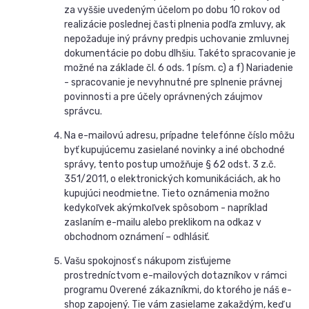
za vyššie uvedeným účelom po dobu 10 rokov od
realizácie poslednej časti plnenia podľa zmluvy, ak
nepožaduje iný právny predpis uchovanie zmluvnej
dokumentácie po dobu dlhšiu. Takéto spracovanie je
možné na základe čl. 6 ods. 1 písm. c) a f) Nariadenie
- spracovanie je nevyhnutné pre splnenie právnej
povinnosti a pre účely oprávnených záujmov
správcu.
Na e-mailovú adresu, prípadne telefónne číslo môžu
byť kupujúcemu zasielané novinky a iné obchodné
správy, tento postup umožňuje § 62 odst. 3 z.č.
351/2011, o elektronických komunikáciách, ak ho
kupujúci neodmietne. Tieto oznámenia možno
kedykoľvek akýmkoľvek spôsobom - napríklad
zaslaním e-mailu alebo preklikom na odkaz v
obchodnom oznámení – odhlásiť.
Vašu spokojnosť s nákupom zisťujeme
prostredníctvom e-mailových dotazníkov v rámci
programu Overené zákazníkmi, do ktorého je náš e-
shop zapojený. Tie vám zasielame zakaždým, keď u