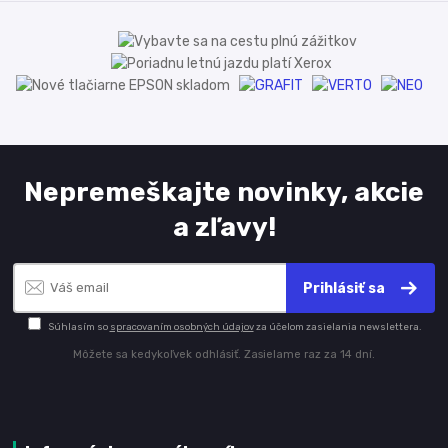
Nepremeškajte novinky, akcie
a zľavy!
Prihlásiť sa
Súhlasím so
spracovaním osobných údajov
za účelom zasielania newslettera.
Môžete sa kedykoľvek odhlásiť. Zasielame raz za 14 dní.