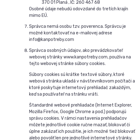
370 01 Planá , IČ: 260 467 68
Osobné údaje nebudú odovzdané do tretích krajín
mimo EÚ.
Správca nemá osobu tzv. poverenca. Správcu je
možné kontaktovať na e-mailovej adrese
info@kanpotreby.com
Správca osobných údajov, ako prevádzkovateľ
webovej stránky www.kanpotreby.com, používa na
tejto webovej stránke súbory cookies.
Súbory cookies sú krátke textové súbory, ktoré
webová stránka ukladá v návštevníkovom počítači a
ktoré poskytuje internetový prehliadač zakaždým,
keď sa používateľ na stránku vráti.
Štandardné webové prehliadače (Internet Explorer,
Mozilla Firefox, Google Chrome a pod.) podporujú
správu cookies. V rámci nastavenia prehliadačov
môžete jednotlivé cookie ručne mazať, blokovať či
úplne zakázať ich použitie, je ich možné tiež blokovať
alebo povoliť len pre jednotlivé internetové stránky.