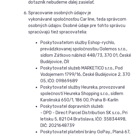
dotazník nebudeme ďalej zasielať.
Spracovanie osobných údajov je
vykonávané
spoločnosťou
Car line, teda správcom
osobných údajov. Osobné údaje pre tohto správcu
spracúvajú tiež spracovatelia:
Poskytovateľom služby Eshop-rychlo,
prevádzkovanej spoločnosťou Golemos s.r.o.,
sídlom Zátkovo nábřeží 448/73, 370 01, České
Budějovice, ČR
Poskytovatel služeb MARKETICO s.r.o., Pod
Vodojemem 1799/16, České Budějovice 2, 370
05, IČO: 09869689
Poskytovatel služby Heureka, provozované
společností Heureka Shopping s.r.o., sídlem
Karolinská 650/1, 186 00, Praha 8-Karlín
Poskytovatel dopravních služeb:
- DPD - Direct Parcel Distribution SK s.r.o., Pri
letisku 5, 821 04 Bratislava, IČO: 35834498,
DIČ: 2021648739
Poskytovatel platební brány GoPay., Planá 67,