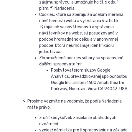
záujmu správcu, a umožňuje ho čl. 6 ods. 1
písm. f) Nariadenia.
Cookies, ktoré sa zberajú za účelom merania
návštevnosti webu a vytvárania štatistík
týkajúcich sa návštevnosti a správania
návštevníkov na webe, sú posudzované v
podobe hromadného celku a v anonymnej
podobe, ktorá neumožňuje identifikáciu
jednotlivca.
Zhromaždené cookies súbory sú spracované
ďalšími spracovateľmi:
Poskytovateľom služby Google
Analytics, prevádzkovanej spoločnosťou
Google Inc., sídlom 1600 Amphitheatre
Parkway, Mountain View, CA 94043, USA
Prosíme vezmite na vedomie, že podľa Nariadenia
máte právo:
zrušiť kedykoľvek zasielanie obchodných
oznámení
vzniesť námietku proti spracovaniu na základe