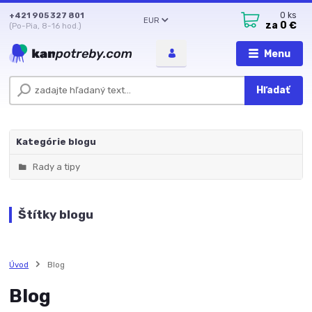
+421 905 327 801
0
ks
EUR
za
0 €
(Po-Pia, 8-16 hod.)
Menu
Hľadať
Kategórie blogu
Rady a tipy
Štítky blogu
Úvod
Blog
Blog