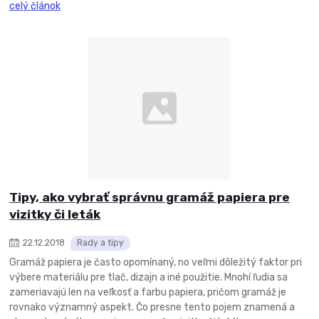
celý článok
Tipy, ako vybrať správnu gramáž papiera pre
vizitky či leták
22
.
12
.
2018
Rady a tipy
Gramáž papiera je často opomínaný, no veľmi dôležitý faktor pri
výbere materiálu pre tlač, dizajn a iné použitie. Mnohí ľudia sa
zameriavajú len na veľkosť a farbu papiera, pričom gramáž je
rovnako významný aspekt. Čo presne tento pojem znamená a