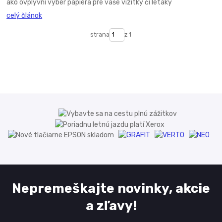
ako ovplyvní výber papiera pre vaše vizitky či letáky
celý článok
strana
z 1
Nepremeškajte novinky, akcie
a zľavy!