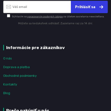
Prihlásiť sa
Súhlasím so
spracovaním osobných údajov
za účelom zasielania newslettera.
Môžete sa kedykoľvek odhlásiť. Zasielame raz za 14 dní.
Informácie pre zákazníkov
O nás
Doprava a platba
Obchodné podmienky
Kontakty
Blog
Prečo nakúpiť u nás