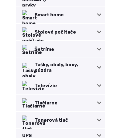
Smart home
Stolové počítače
Šetríme
Tašky, obaly, boxy,
púzdra
Televízie
Tlačiarne
Tonerová tlač
UPS