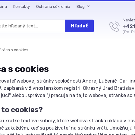
éria
Kontakty
Ochrana súkromia
Blog
Neviet
Hľadať
+421
(Po-Pi
ráca s cookies
a s cookies
ovateľ webovej stránky spoločnosti Andrej Lučenič-Car line
, zapísaná v živnostenskom registri, Okresný úrad Bratislav
júci" alebo „správca ") pracuje na tejto webovej stránke so 
 to cookies?
sú krátke textové súbory, ktoré webová stránka ukladá v ná
ač zakaždým, keď sa používateľ na stránku vráti. Umožňujú t