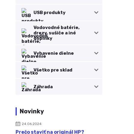
USB produkty
Vodovodné batérie,
drezy, sušiče a iné
doplnky
Vybavenie dielne
Všetko pre sklad
Záhrada
Novinky
24.06.2024
Prečo staviť na originál HP?