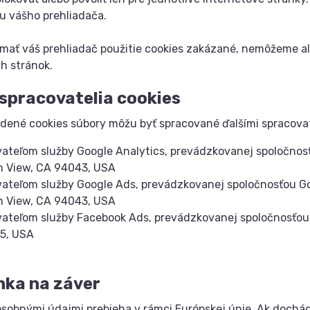
 vášho prehliadača.
mať váš prehliadač použitie cookies zakázané, nemôžeme al
h stránok.
 spracovatelia cookies
ené cookies súbory môžu byť spracované ďalšími spracovat
ateľom služby Google Analytics, prevádzkovanej spoločnosť
n View, CA 94043, USA
ateľom služby Google Ads, prevádzkovanej spoločnosťou Go
n View, CA 94043, USA
ateľom služby Facebook Ads, prevádzkovanej spoločnosťou F
5, USA
ka na záver
osobnými údajmi prebieha v rámci Európskej únie. Ak dochá