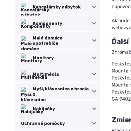
nápovedu
Kancelársky nábytok
Ak bude 
Komponenty
webovýc
Malé domáce
Ďalší
spotrebiče
Zhromažd
Monitory
Poskytov
Mountai
Multimédia
Poskytov
Mountai
Myši, klávesnice a hracie
Poskytov
z.
CA 9402
Nabíjačky
Zmien
Ochranné pomôcky
Práca s 