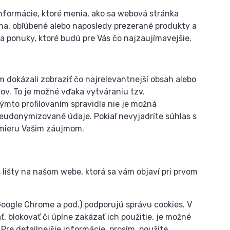
nformácie, ktoré menia, ako sa webová stránka
ena, obľúbené alebo naposledy prezerané produkty a
 ponuky, ktoré budú pre Vás čo najzaujímavejšie.
 dokázali zobraziť čo najrelevantnejší obsah alebo
tov. To je možné vďaka vytváraniu tzv.
ýmto profilovaním spravidla nie je možná
seudonymizované údaje. Pokiaľ nevyjadríte súhlas s
 mieru Vašim záujmom.
 lišty na našom webe, ktorá sa vám objaví pri prvom
Google Chrome a pod.) podporujú správu cookies. V
 blokovať či úplne zakázať ich použitie, je možné
. Pre detailnejšie informácie, prosím, použite