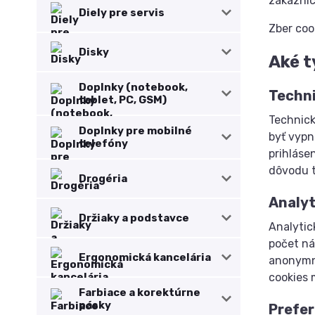
zákazníc
Diely pre servis
Zber coo
Disky
Aké t
Doplnky (notebook,
Techni
tablet, PC, GSM)
Technick
Doplnky pre mobilné
byť vypn
telefóny
prihláse
dôvodu t
Drogéria
Analyt
Držiaky a podstavce
Analytic
počet ná
Ergonomická kancelária
anonymne
cookies 
Farbiace a korektúrne
pásky
Prefer