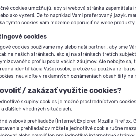
čné cookies umožňujú, aby si webová stránka zapamätala i
lebo ako vyzerá. Je to napríklad Vami preferovaný jazyk, m
ka týmto cookies Vám môžeme odporučiť na webe produkty a
ingové cookies
gové cookies používame my alebo naši partneri, aby sme Vám
tak na našich stránkach, ako aj na stránkach tretích subjek
mizovaného profilu podľa vašich záujmov. Ale nebojte sa, t
redná identifikácia Vašej osoby, pretože sú používané iba p
ookies, neuvidíte v reklamných oznámeniach obsah šitý na
ovoliť / zakázať využitie cookies?
jednotlivé skupiny cookies je možné prostredníctvom cookies
 a ďalších vhodných situáciách.
né webové prehliadače (Internet Explorer, Mozilla Firefox, 
stavenia prehliadačov môžete jednotlivé cookie ručne mazať,
blokovať alebo povoliť len pre jednotlivé internetové stránky