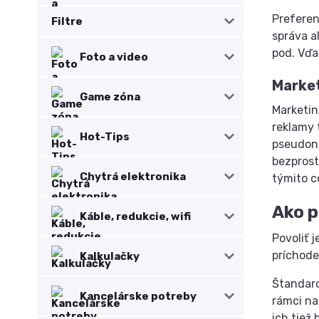
Preferen
Filtre
správa a
pod. Vďa
Foto a video
Market
Game zóna
Marketin
reklamy 
Hot-Tips
pseudony
bezprost
Chytrá elektronika
týmito c
Ako p
Káble, redukcie, wifi
Povoliť 
príchode
Kalkulačky
Štandard
Kancelárske potreby
rámci na
ich tiež 