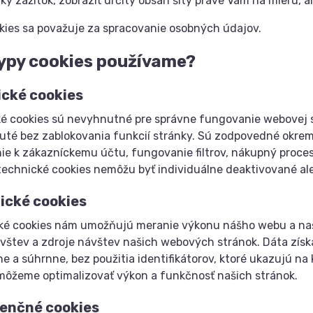
ky zážitok, zobraziť určitý obsah šitý práve Vám na mieru,
kies sa považuje za spracovanie osobných údajov.
ypy cookies používame?
cké cookies
é cookies sú nevyhnutné pre správne fungovanie webovej s
uté bez zablokovania funkcií stránky. Sú zodpovedné okrem
nie k zákazníckemu účtu, fungovanie filtrov, nákupný proce
echnické cookies nemôžu byť individuálne deaktivované ale
ické cookies
ké cookies nám umožňujú meranie výkonu nášho webu a na
vštev a zdroje návštev našich webových stránok. Dáta zí
 a súhrnne, bez použitia identifikátorov, ktoré ukazujú n
môžeme optimalizovať výkon a funkčnosť našich stránok.
enčné cookies