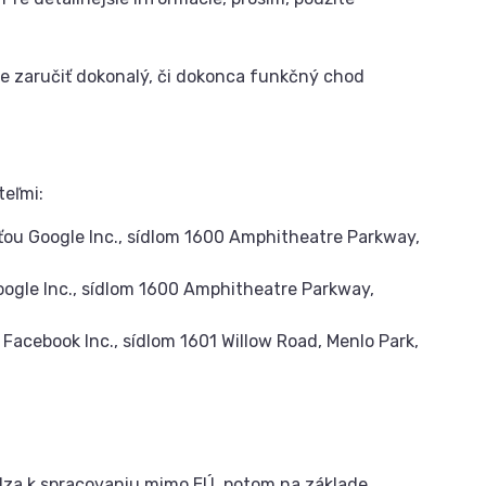
e zaručiť dokonalý, či dokonca funkčný chod
eľmi:
ou Google Inc., sídlom 1600 Amphitheatre Parkway,
ogle Inc., sídlom 1600 Amphitheatre Parkway,
acebook Inc., sídlom 1601 Willow Road, Menlo Park,
dza k spracovaniu mimo EÚ, potom na základe