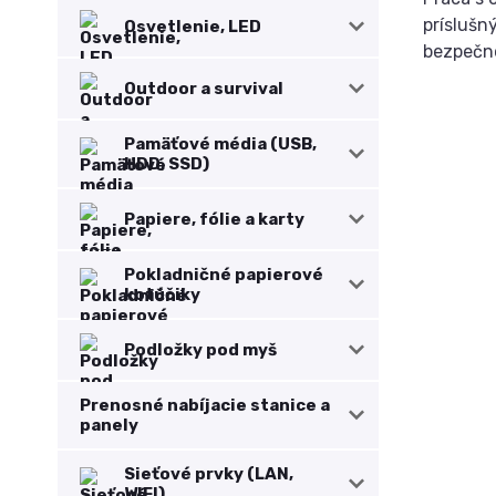
príslušn
Osvetlenie, LED
bezpečno
Outdoor a survival
Pamäťové média (USB,
HDD, SSD)
Papiere, fólie a karty
Pokladničné papierové
kotúčiky
Podložky pod myš
Prenosné nabíjacie stanice a
panely
Sieťové prvky (LAN,
WIFI)