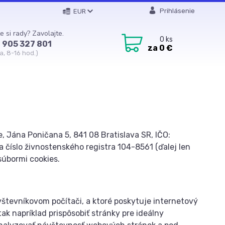
Prihlásenie
EUR
e si rady? Zavolajte.
0
ks
 905 327 801
za
0 €
a, 8-16 hod.)
, Jána Poničana 5, 841 08 Bratislava SR, IČO:
a číslo živnostenského registra 104-8561 (ďalej len
súbormi cookies.
vštevníkovom počítači, a ktoré poskytuje internetový
ak napríklad prispôsobiť stránky pre ideálny