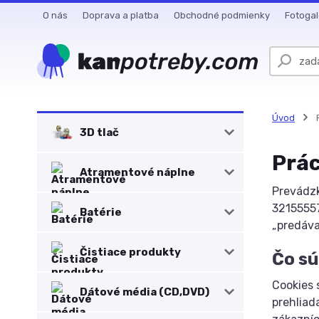
O nás
Doprava a platba
Obchodné podmienky
Fotogal
Úvod
P
3D tlač
Prác
Atramentové náplne
Prevádzk
32155557
Batérie
„predáva
Čistiace produkty
Čo sú
Cookies 
Dátové média (CD,DVD)
prehliad