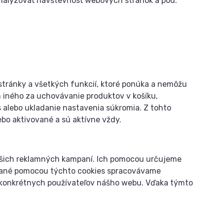
 analyzovať návštevnosť webových stránok a pod.
tránky a všetkých funkcií, ktoré ponúka a nemôžu
 iného za uchovávanie produktov v košíku,
s alebo ukladanie nastavenia súkromia. Z tohto
bo aktivované a sú aktívne vždy.
šich reklamných kampaní. Ich pomocou určujeme
skané pomocou týchto cookies spracovávame
a konkrétnych používateľov nášho webu. Vďaka týmto