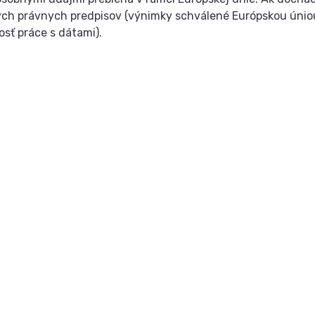
ých právnych predpisov (výnimky schválené Európskou úniou,
sť práce s dátami).