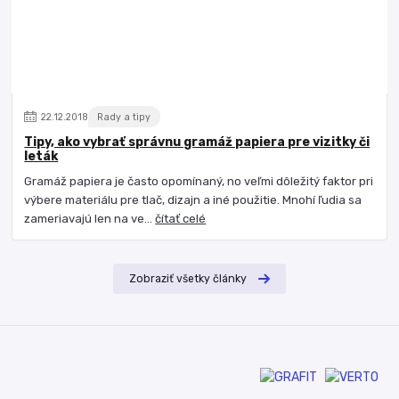
22
.
12
.
2018
Rady a tipy
Tipy, ako vybrať správnu gramáž papiera pre vizitky či
leták
Gramáž papiera je často opomínaný, no veľmi dôležitý faktor pri
výbere materiálu pre tlač, dizajn a iné použitie. Mnohí ľudia sa
zameriavajú len na ve...
čítať celé
Zobraziť všetky články