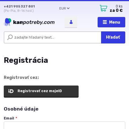
+421 905 327 801
0
ks
EUR
za
0 €
(Po-Pia, 8-16 hod.)
Menu
Hľadať
Registrácia
Registrovať cez:
Registrovať cez mojeID
Osobné údaje
Email
*