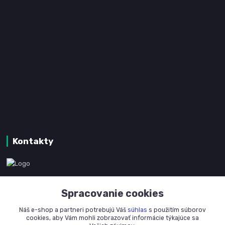
Kontakty
www.kanpotreby.com
Spracovanie cookies
+421 905 327 801
Náš e-shop a partneri potrebujú Váš
súhlas
s použitím súborov
(Po-Pia, 8-16 hod.)
cookies, aby Vám mohli zobrazovať informácie týkajúce sa