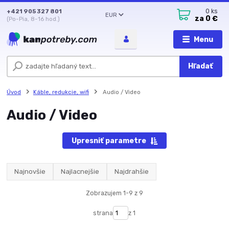
+421 905 327 801
0
ks
EUR
za
0 €
(Po-Pia, 8-16 hod.)
Menu
Hľadať
Úvod
Káble, redukcie, wifi
Audio / Video
Audio / Video
Upresniť parametre
Najnovšie
Najlacnejšie
Najdrahšie
Zobrazujem 1-9 z 9
strana
z 1