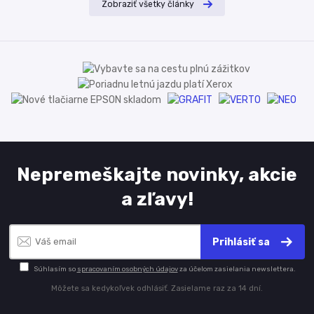
Zobraziť všetky články
Nepremeškajte novinky, akcie
a zľavy!
Prihlásiť sa
Súhlasím so
spracovaním osobných údajov
za účelom zasielania newslettera.
Môžete sa kedykoľvek odhlásiť. Zasielame raz za 14 dní.