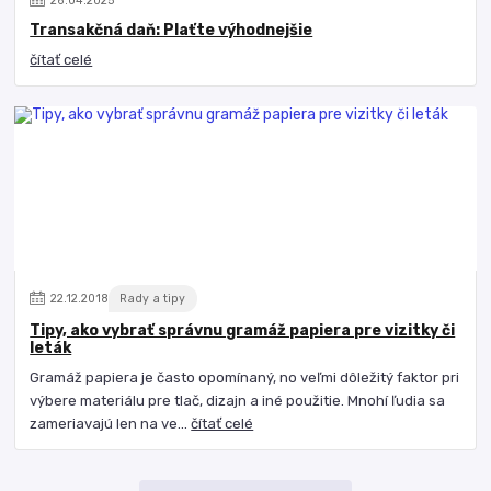
26
.
04
.
2025
Transakčná daň: Plaťte výhodnejšie
čítať celé
22
.
12
.
2018
Rady a tipy
Tipy, ako vybrať správnu gramáž papiera pre vizitky či
leták
Gramáž papiera je často opomínaný, no veľmi dôležitý faktor pri
výbere materiálu pre tlač, dizajn a iné použitie. Mnohí ľudia sa
zameriavajú len na ve...
čítať celé