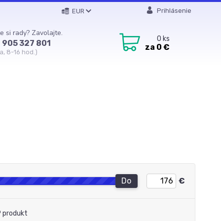
Prihlásenie
EUR
e si rady? Zavolajte.
0
ks
 905 327 801
za
0 €
a, 8-16 hod.)
Do
€
 produkt