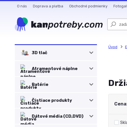
O nás
Doprava a platba
Obchodné podmienky
Fotogal
Úvod
E
3D tlač
Atramentové náplne
Drži
Batérie
Čistiace produkty
Cena
Dátové média (CD,DVD)
Skl