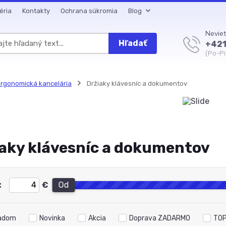
éria
Kontakty
Ochrana súkromia
Blog
Neviet
Hľadať
+421
(Po-Pi
rgonomická kancelária
Držiaky klávesníc a dokumentov
aky klávesníc a dokumentov
:
€
Od
adom
Novinka
Akcia
Doprava ZADARMO
TOP