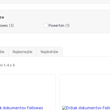
ca
lowes
(3)
Powerton
(1)
šie
Najlacnejšie
Najdrahšie
m 1-4 z 4