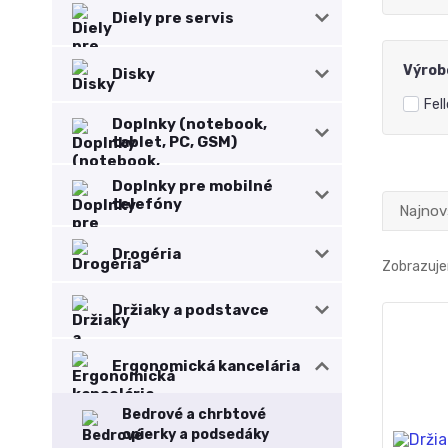
Diely pre servis
Výrob
Disky
Fel
Doplnky (notebook,
tablet, PC, GSM)
Doplnky pre mobilné
telefóny
Najnov
Drogéria
Zobrazuje
Držiaky a podstavce
Ergonomická kancelária
Bedrové a chrbtové
opierky a podsedáky