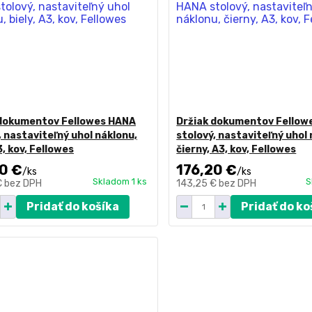
 dokumentov Fellowes HANA
Držiak dokumentov Fellow
, nastaviteľný uhol náklonu,
stolový, nastaviteľný uhol 
3, kov, Fellowes
čierny, A3, kov, Fellowes
0 €
176,20 €
/
ks
/
ks
Skladom 1 ks
S
€
bez DPH
143,25 €
bez DPH
Pridať do košíka
Pridať do ko