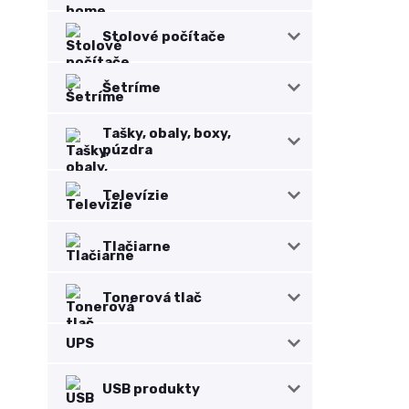
Stolové počítače
Šetríme
Tašky, obaly, boxy,
púzdra
Televízie
Tlačiarne
Tonerová tlač
UPS
USB produkty