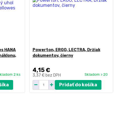
es HANA
Powerton, ERGO, LECTRA, Držiak
náklonu,
dokumentov, čierny
4,15 €
kladom 2 ks
Skladom > 20
3,37 €
bez DPH
šíka
Pridať do košíka