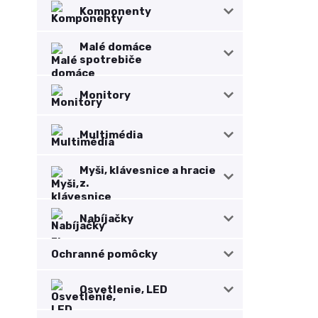
Komponenty
Malé domáce
spotrebiče
Monitory
Multimédia
Myši, klávesnice a hracie
z.
Nabíjačky
Ochranné pomôcky
Osvetlenie, LED