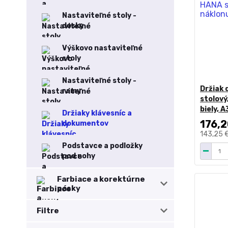
Nastaviteľné stoly -
dosky
Výškovo nastaviteľné
stoly
Nastaviteľné stoly -
Držiak
ramy
stolový
biely, A
Držiaky klávesníc a
176,2
dokumentov
143,25 
Podstavce a podložky
pod nohy
Farbiace a korektúrne
pásky
Filtre