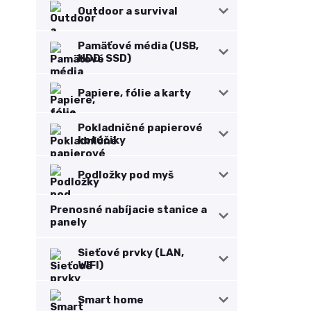
Outdoor a survival
Pamäťové média (USB,
HDD, SSD)
Papiere, fólie a karty
Pokladničné papierové
kotúčiky
Podložky pod myš
Prenosné nabíjacie stanice a
panely
Sieťové prvky (LAN,
WIFI)
Smart home