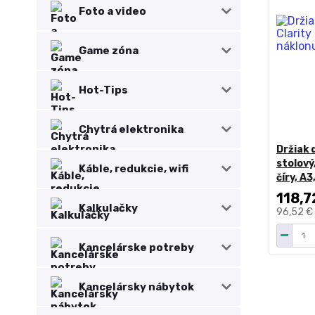
Foto a video
Game zóna
Hot-Tips
Chytrá elektronika
Držiak 
stolový
Káble, redukcie, wifi
číry, A3
118,7
Kalkulačky
96,52 €
Kancelárske potreby
Kancelársky nábytok