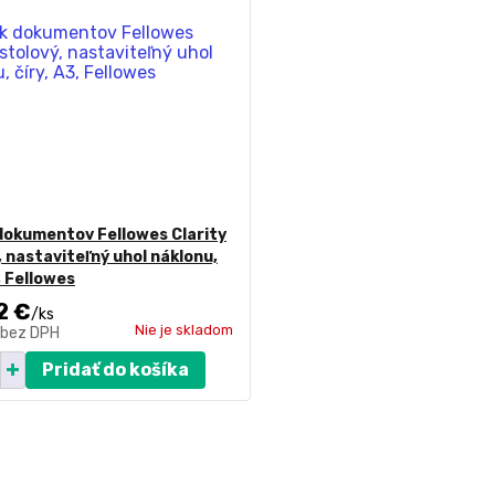
dokumentov Fellowes Clarity
, nastaviteľný uhol náklonu,
, Fellowes
2 €
/
ks
Nie je skladom
bez DPH
Pridať do košíka