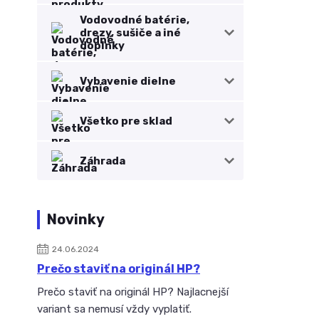
Vodovodné batérie,
drezy, sušiče a iné
doplnky
Vybavenie dielne
Všetko pre sklad
Záhrada
Novinky
24.06.2024
Prečo staviť na originál HP?
Prečo staviť na originál HP? Najlacnejší
variant sa nemusí vždy vyplatiť.