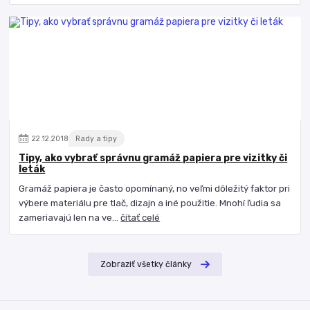
22
.
12
.
2018
Rady a tipy
Tipy, ako vybrať správnu gramáž papiera pre vizitky či
leták
Gramáž papiera je často opomínaný, no veľmi dôležitý faktor pri
výbere materiálu pre tlač, dizajn a iné použitie. Mnohí ľudia sa
zameriavajú len na ve...
čítať celé
Zobraziť všetky články