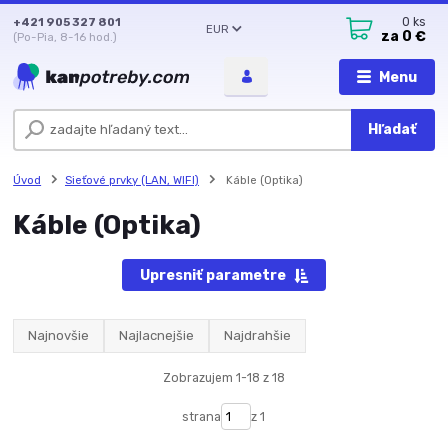
+421 905 327 801
0
ks
EUR
za
0 €
(Po-Pia, 8-16 hod.)
Menu
Hľadať
Úvod
Sieťové prvky (LAN, WIFI)
Káble (Optika)
Káble (Optika)
Upresniť parametre
Najnovšie
Najlacnejšie
Najdrahšie
Zobrazujem 1-18 z 18
strana
z 1