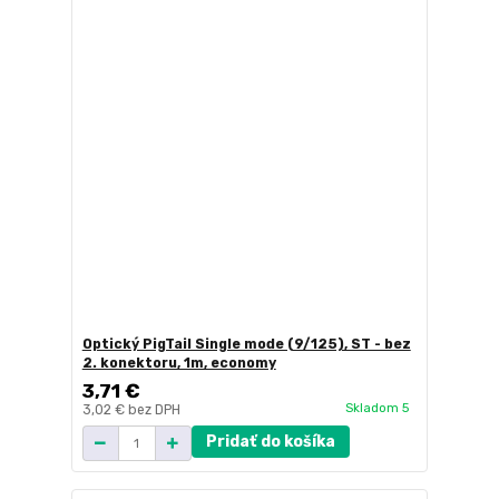
Optický PigTail Single mode (9/125), ST - bez
2. konektoru, 1m, economy
3,71 €
Skladom 5
3,02 €
bez DPH
Pridať do košíka