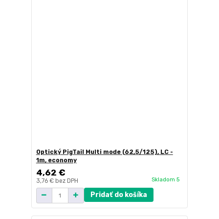
Optický PigTail Multi mode (62,5/125), LC -
1m, economy
4,62 €
Skladom 5
3,76 €
bez DPH
Pridať do košíka