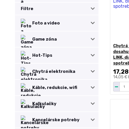
Filtre
Foto a video
Game zóna
Chytrá 
dosahu 
Hot-Tips
LINK, d
spotreb
17,28
Chytrá elektronika
14,05 €
Káble, redukcie, wifi
Kalkulačky
Kancelárske potreby