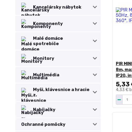
Kancelársky nábytok
Komponenty
Malé domáce
spotrebiče
Monitory
PIR MIN
8m, max
Multimédia
IP20, i
5,33
Myši, klávesnice a hracie
4,33 €
b
z.
Nabíjačky
Ochranné pomôcky