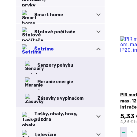
Smart home
Stolové počítače
Šetríme
Senzory pohybu
Meranie energie
PIR mot
Zásuvky s vypínačom
max. 12
infrač
Tašky, obaly, boxy,
5,33
púzdra
4,33 €
b
Televízie