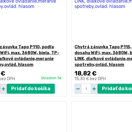
zásuvka Tapo P110, podľa
Chytrá zásuvka Tapo P115,
WiFi, max. 3680W, biela, TP-
dosahu WiFi, max. 3680W, b
iaľkové ovládanie,meranie
LINK, diaľkové ovládanie,m
y,ovlád. hlasom
spotreby,ovlád. hlasom
 €
18,82 €
Skladom 14
bez DPH
15,30 €
bez DPH
Pridať do košíka
Pridať do ko