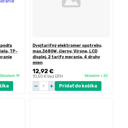
 podľa
Dvojtarifný elektromer spotreby,
iela, TP-
max.3680W, čierny, Virone, LCD
eranie
displej, 2 tarify merania, 4 druhy
mien
12,92 €
Skladom 19
Skladom > 20
10,50 €
bez DPH
šíka
Pridať do košíka