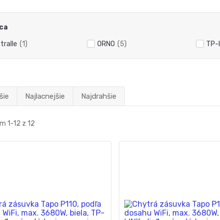
ca
tralle
(1)
ORNO
(5)
TP-l
šie
Najlacnejšie
Najdrahšie
m 1-12 z 12