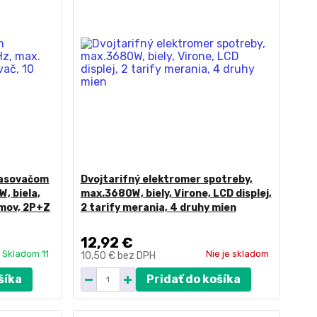
časovačom
Dvojtarifný elektromer spotreby,
, biela,
max.3680W, biely, Virone, LCD displej,
amov, 2P+Z
2 tarify merania, 4 druhy mien
12,92 €
Skladom 11
Nie je skladom
10,50 €
bez DPH
šíka
Pridať do košíka