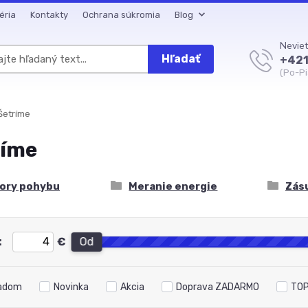
éria
Kontakty
Ochrana súkromia
Blog
Neviet
Hľadať
+421
(Po-Pi
Šetríme
ríme
ory pohybu
Meranie energie
Zás
:
€
Od
adom
Novinka
Akcia
Doprava ZADARMO
TOP