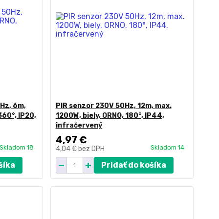
Hz, 6m,
PIR senzor 230V 50Hz, 12m, max.
360°, IP20,
1200W, biely, ORNO, 180°, IP44,
infračervený
4,97 €
Skladom 18
Skladom 14
4,04 €
bez DPH
šíka
Pridať do košíka