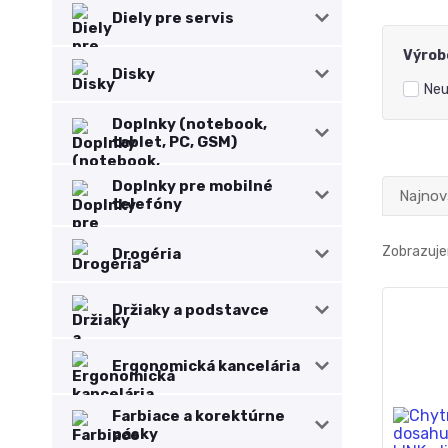
Diely pre servis
Výrob
Disky
Neu
Doplnky (notebook,
tablet, PC, GSM)
Doplnky pre mobilné
Najnov
telefóny
Zobrazuje
Drogéria
Držiaky a podstavce
Ergonomická kancelária
Farbiace a korektúrne
pásky