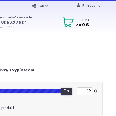
Prihlásenie
EUR
e si rady? Zavolajte.
0
ks
 905 327 801
za
0 €
a, 8-16 hod.)
uvky s vypínačom
Do
€
 produkt