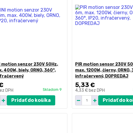
I motion senzor 230V 50Hz,
PIR motion sensor 230V 50
. 400W, biely, ORNO, 360°,
max. 1200W, čierny, ORNO, 
nfračervený
infračervený, DOPREDAJ
 €
5,33 €
Skladom 9
ez DPH
4,33 €
bez DPH
Pridať do košíka
Pridať do ko