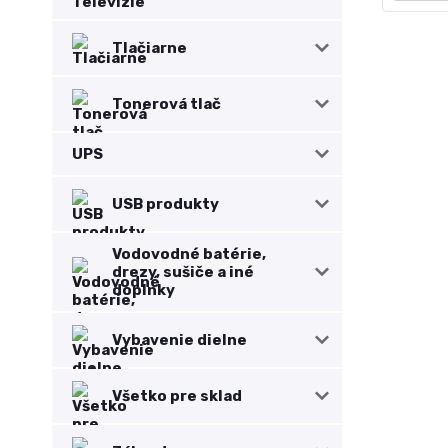
Tlačiarne
Tonerová tlač
UPS
USB produkty
Vodovodné batérie,
drezy, sušiče a iné
doplnky
Vybavenie dielne
Všetko pre sklad