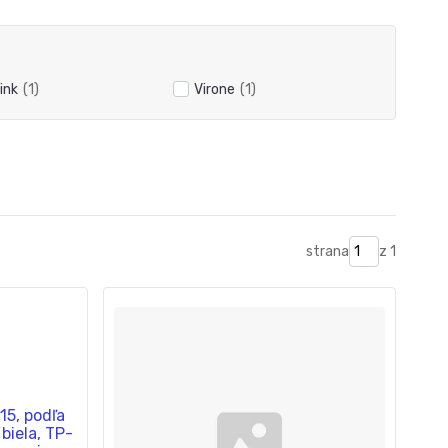
ink
(1)
Virone
(1)
strana
z 1