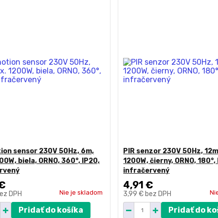
ion sensor 230V 50Hz, 6m,
PIR senzor 230V 50Hz, 12m
00W, biela, ORNO, 360°, IP20,
1200W, čierny, ORNO, 180°,
ervený
infračervený
 €
4,91 €
Nie je skladom
Ni
ez DPH
3,99 €
bez DPH
Pridať do košíka
Pridať do ko