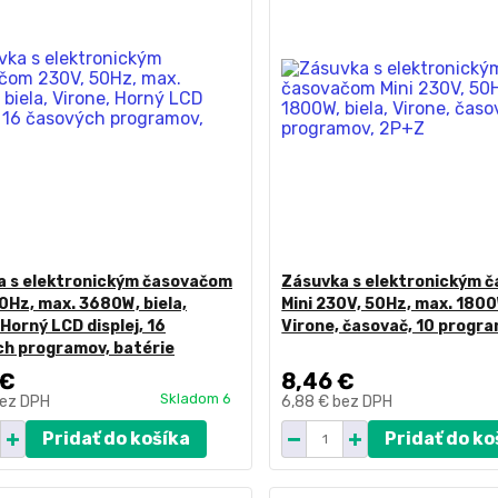
a s elektronickým časovačom
Zásuvka s elektronickým 
0Hz, max. 3680W, biela,
Mini 230V, 50Hz, max. 1800W
 Horný LCD displej, 16
Virone, časovač, 10 progr
h programov, batérie
 €
8,46 €
Skladom 6
ez DPH
6,88 €
bez DPH
Pridať do košíka
Pridať do ko