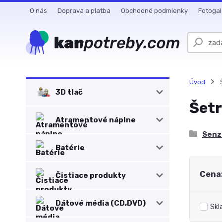
O nás
Doprava a platba
Obchodné podmienky
Fotogal
Úvod
3D tlač
Šet
Atramentové náplne
Senz
Batérie
Cena
Čistiace produkty
Dátové média (CD,DVD)
Skl