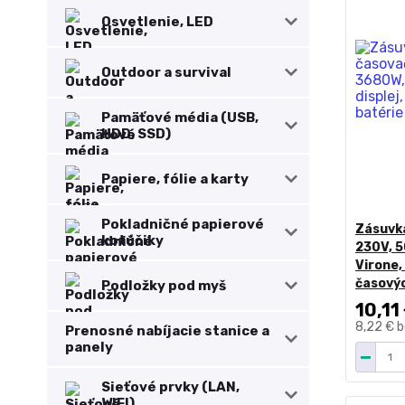
Osvetlenie, LED
Outdoor a survival
Pamäťové média (USB,
HDD, SSD)
Papiere, fólie a karty
Pokladničné papierové
Zásuvk
kotúčiky
230V, 5
Virone,
časovýc
Podložky pod myš
10,11
8,22 €
b
Prenosné nabíjacie stanice a
panely
Sieťové prvky (LAN,
WIFI)