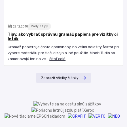
22
.
12
.
2018
Rady a tipy
Tipy, ako vybrať správnu gramáž papiera pre vizitky či
leták
Gramáž papiera je často opomínaný, no veľmi dôležitý faktor pri
výbere materiálu pre tlač, dizajn a iné použitie. Mnohí ľudia sa
zameriavajú len na ve...
čítať celé
Zobraziť všetky články