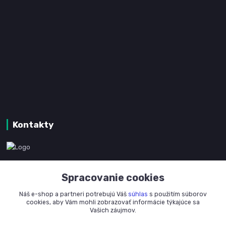
Kontakty
www.kanpotreby.com
Spracovanie cookies
+421 905 327 801
Náš e-shop a partneri potrebujú Váš
súhlas
s použitím súborov
(Po-Pia, 8-16 hod.)
cookies, aby Vám mohli zobrazovať informácie týkajúce sa
Vašich záujmov.
info@kanpotreby.com