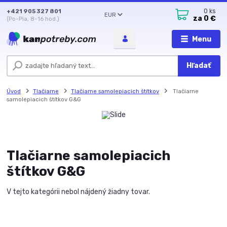
+421 905 327 801
0
ks
EUR
za
0 €
(Po-Pia, 8-16 hod.)
Menu
Hľadať
Úvod
Tlačiarne
Tlačiarne samolepiacich štítkov
Tlačiarne
samolepiacich štítkov G&G
Tlačiarne samolepiacich
štítkov G&G
V tejto kategórii nebol nájdený žiadny tovar.