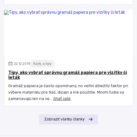
22
.
12
.
2018
Rady a tipy
Tipy, ako vybrať správnu gramáž papiera pre vizitky či
leták
Gramáž papiera je často opomínaný, no veľmi dôležitý faktor pri
výbere materiálu pre tlač, dizajn a iné použitie. Mnohí ľudia sa
zameriavajú len na ve...
čítať celé
Zobraziť všetky články