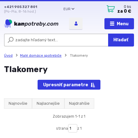
+421 905 327 801
0
ks
EUR
za
0 €
(Po-Pia, 8-16 hod.)
Menu
Hľadať
Úvod
Malé domáce spotrebiče
Tlakomery
Tlakomery
Upresniť parametre
Najnovšie
Najlacnejšie
Najdrahšie
Zobrazujem 1-1 z 1
strana
z 1