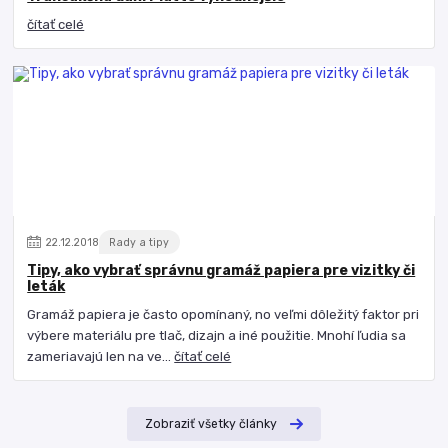
čítať celé
22
.
12
.
2018
Rady a tipy
Tipy, ako vybrať správnu gramáž papiera pre vizitky či
leták
Gramáž papiera je často opomínaný, no veľmi dôležitý faktor pri
výbere materiálu pre tlač, dizajn a iné použitie. Mnohí ľudia sa
zameriavajú len na ve...
čítať celé
Zobraziť všetky články