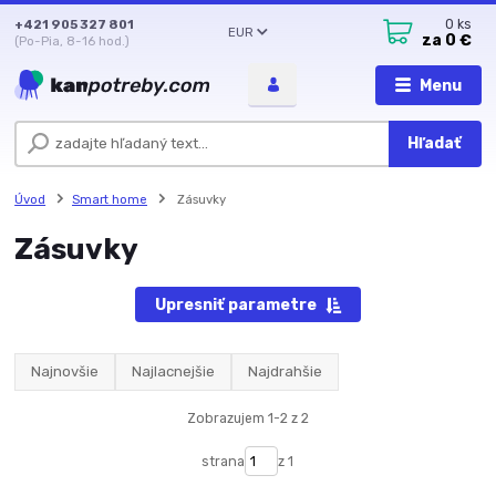
+421 905 327 801
0
ks
EUR
za
0 €
(Po-Pia, 8-16 hod.)
Menu
Hľadať
Úvod
Smart home
Zásuvky
Zásuvky
Upresniť parametre
Najnovšie
Najlacnejšie
Najdrahšie
Zobrazujem 1-2 z 2
strana
z 1