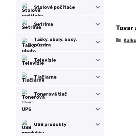
Stolové počítače
Šetríme
Tovar 
Tašky, obaly, boxy,
Kalk
púzdra
Televízie
Tlačiarne
Tonerová tlač
UPS
USB produkty