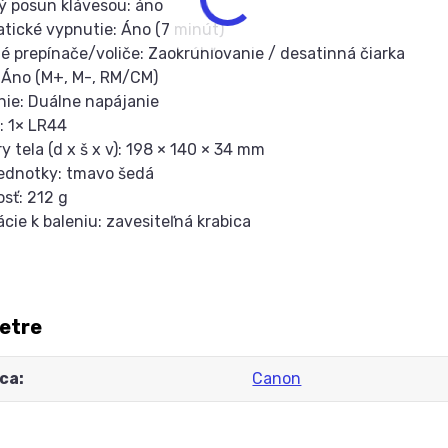
ký posun klávesou: áno
tické vypnutie: Áno (7 minút)
é prepínače/voliče: Zaokrúhľovanie / desatinná čiarka
 Áno (M+, M-, RM/CM)
nie: Duálne napájanie
a: 1× LR44
y tela (d x š x v): 198 × 140 × 34 mm
jednotky: tmavo šedá
sť: 212 g
ácie k baleniu: zavesiteľná krabica
etre
ca
Canon