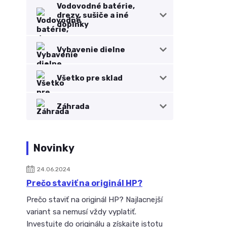
Vodovodné batérie,
drezy, sušiče a iné
doplnky
Vybavenie dielne
Všetko pre sklad
Záhrada
Novinky
24.06.2024
Prečo staviť na originál HP?
Prečo staviť na originál HP? Najlacnejší
variant sa nemusí vždy vyplatiť.
Investujte do originálu a získajte istotu