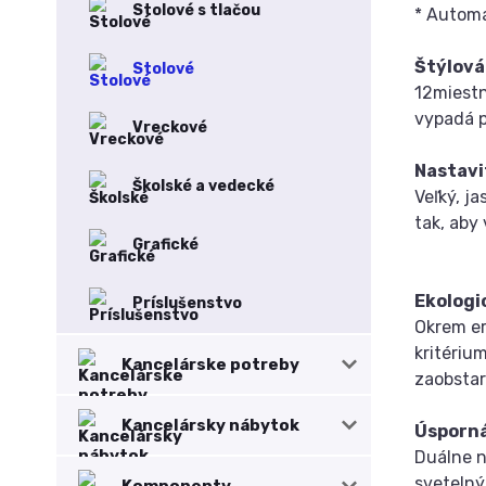
Stolové s tlačou
* Automa
Štýlová
Stolové
12miestn
vypadá p
Vreckové
Nastavi
Školské a vedecké
Veľký, j
tak, aby
Grafické
Ekologi
Príslušenstvo
Okrem er
kritériu
Kancelárske potreby
zaobstar
Kancelársky nábytok
Úsporn
Duálne n
svetelný
Komponenty