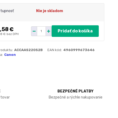
tupnosť
Nie je skladom
,58 €
Pridať do košíka
48 €
bez DPH
roduktu:
ACCAAS220S2B
EAN kód:
4960999673646
a:
Canon
E
BEZPEČNÉ PLATBY
 tovar
Bezpečné a rýchle nakupovanie