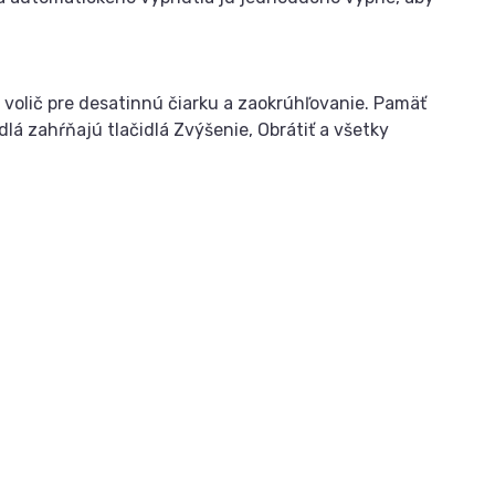
olič pre desatinnú čiarku a zaokrúhľovanie. Pamäť
lá zahŕňajú tlačidlá Zvýšenie, Obrátiť a všetky