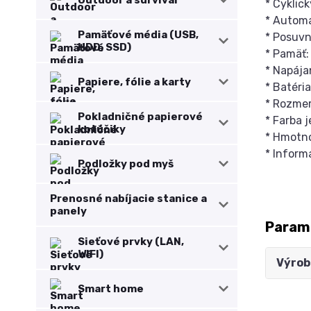
* Cyklic
* Automa
Pamäťové média (USB,
* Posuvn
HDD, SSD)
* Pamäť:
* Napája
Papiere, fólie a karty
* Batéri
* Rozmer
Pokladničné papierové
* Farba 
kotúčiky
* Hmotno
* Inform
Podložky pod myš
Prenosné nabíjacie stanice a
panely
Param
Sieťové prvky (LAN,
WIFI)
Výrob
Smart home