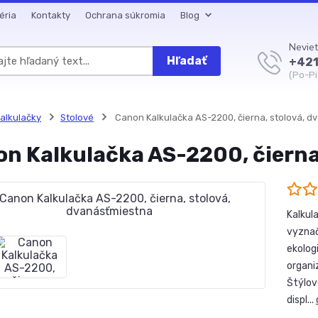
éria
Kontakty
Ochrana súkromia
Blog
Neviet
Hľadať
+421
(Po-Pi
alkulačky
Stolové
Canon Kalkulačka AS-2200, čierna, stolová, d
n Kalkulačka AS-2200, čierna
Kalkul
vyzna
ekologi
organi
Štýlov
displ...