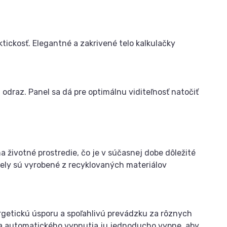
tickosť. Elegantné a zakrivené telo kalkulačky
 odraz. Panel sa dá pre optimálnu viditeľnosť natočiť
ivotné prostredie, čo je v súčasnej dobe dôležité
diely sú vyrobené z recyklovaných materiálov
ergetickú úsporu a spoľahlivú prevádzku za rôznych
a automatického vypnutia ju jednoducho vypne, aby