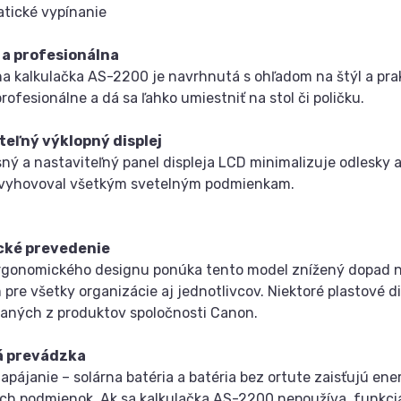
tické vypínanie
 a profesionálna
a kalkulačka AS-2200 je navrhnutá s ohľadom na štýl a prak
rofesionálne a dá sa ľahko umiestniť na stol či poličku.
teľný výklopný displej
asný a nastaviteľný panel displeja LCD minimalizuje odlesky a
 vyhovoval všetkým svetelným podmienkam.
cké prevedenie
gonomického designu ponúka tento model znížený dopad na ž
m pre všetky organizácie aj jednotlivcov. Niektoré plastové 
aných z produktov spoločnosti Canon.
á prevádzka
apájanie – solárna batéria a batéria bez ortute zaisťujú en
ch podmienok. Ak sa kalkulačka AS-2200 nepoužíva, funkci