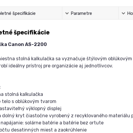
etné špecifikácie
Parametre
Ho
tné špecifikácie
čka Canon AS-2200
iestna stolná kalkulačka sa vyznačuje štýlovým oblúkový
robí ideálny prístroj pre organizácie aj jednotlivcov.
:
a stolná kalkulačka
é telo s oblúkovým tvarom
nastaviteľný výklopný displej
a dolný kryt čiastočne vyrobený z recyklovaného materiálu
 napájanie: solárne batérie a batérie bez ortute
počtu desatinných miest a zaokrúhlenie