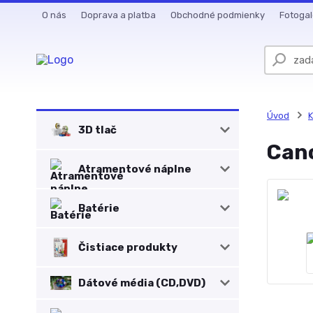
O nás
Doprava a platba
Obchodné podmienky
Fotogal
Úvod
K
3D tlač
Cano
Atramentové náplne
Batérie
Čistiace produkty
Dátové média (CD,DVD)