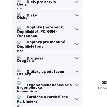
Diely pre servis
Disky
Doplnky (notebook,
tablet, PC, GSM)
Doplnky pre mobilné
telefóny
Drogéria
Držiaky a podstavce
DO
Ergonomická kancelária
Pri o
Farbiace a korektúrne
pásky