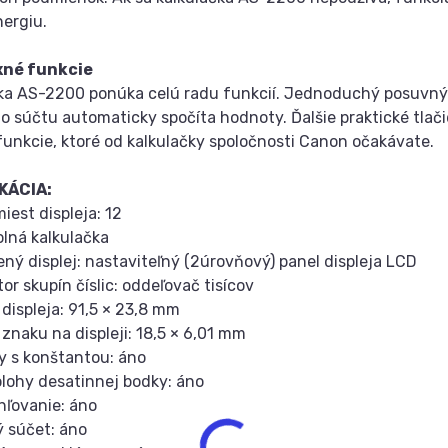
nergiu.
né funkcie
ka AS-2200 ponúka celú radu funkcií. Jednoduchý posuvný v
o súčtu automaticky spočíta hodnoty. Ďalšie praktické tlačid
funkcie, ktoré od kalkulačky spoločnosti Canon očakávate.
KÁCIA:
iest displeja: 12
olná kalkulačka
ený displej: nastaviteľný (2úrovňový) panel displeja LCD
or skupín číslic: oddeľovač tisícov
 displeja: 91,5 × 23,8 mm
 znaku na displeji: 18,5 × 6,01 mm
y s konštantou: áno
polohy desatinnej bodky: áno
hľovanie: áno
ý súčet: áno