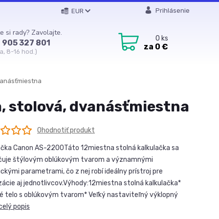
Prihlásenie
EUR
e si rady? Zavolajte.
0
ks
 905 327 801
za
0 €
a, 8-16 hod.)
vanásťmiestna
, stolová, dvanásťmiestna
Ohodnotiť produkt
ačka Canon AS-2200Táto 12miestna stolná kalkulačka sa
čuje štýlovým oblúkovým tvarom a významnými
ckými parametrami, čo z nej robí ideálny prístroj pre
zácie aj jednotlivcov.Výhody:12miestna stolná kalkulačka*
é telo s oblúkovým tvarom* Veľký nastaviteľný výklopný
celý popis