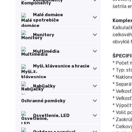
šetrila e
Malé domáce
spotrebiče
Komplex
Kalkulač
celkovéh
Monitory
obvyklé 
Multimédia
ŠPECIFI
* Počet m
Myši, klávesnice a hracie
* Typ: st
z.
* Naklon
* Separát
Nabíjačky
* Veľkosť
* Veľkosť
Ochranné pomôcky
* Výpočt
* Volič 
Osvetlenie, LED
* Zaokrú
* Celkov
Outdoor a survival