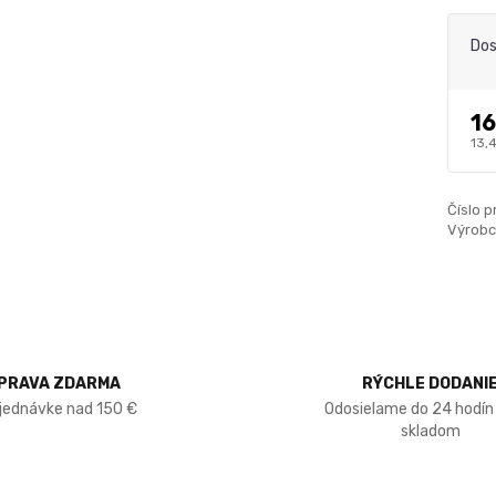
Dos
16
13,
Číslo p
Výrobc
PRAVA ZDARMA
RÝCHLE DODANI
bjednávke nad 150 €
Odosielame do 24 hodín
skladom