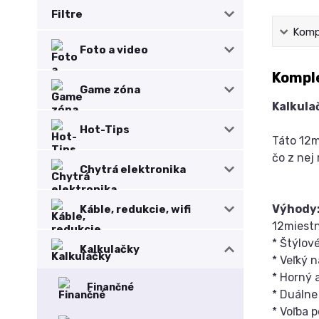
Filtre
Kompl
Foto a video
Komple
Game zóna
Kalkula
Hot-Tips
Táto 12m
čo z nej 
Chytrá elektronika
Výhody
Káble, redukcie, wifi
12miestn
* Štýlov
Kalkulačky
* Veľký 
* Horný 
Finančné
* Duálne
* Voľba 