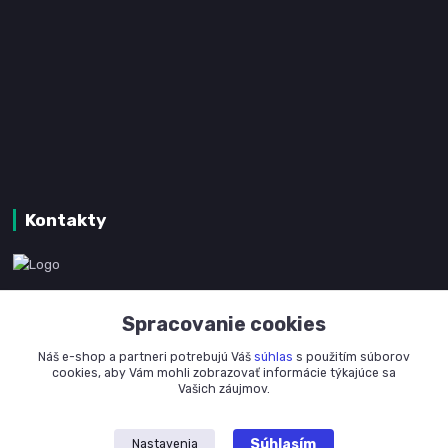
Kontakty
www.kanpotreby.com
Spracovanie cookies
+421 905 327 801
Náš e-shop a partneri potrebujú Váš
súhlas
s použitím súborov
(Po-Pia, 8-16 hod.)
cookies, aby Vám mohli zobrazovať informácie týkajúce sa
Vašich záujmov.
info@kanpotreby.com
Súhlasím
Nastavenia