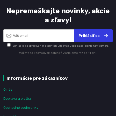
Nepremeškajte novinky, akcie
a zľavy!
Prihlásiť sa
Súhlasím so
spracovaním osobných údajov
za účelom zasielania newslettera.
Môžete sa kedykoľvek odhlásiť. Zasielame raz za 14 dní.
Informácie pre zákazníkov
O nás
Doprava a platba
Obchodné podmienky