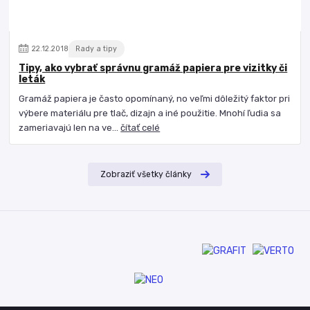
22
.
12
.
2018
Rady a tipy
Tipy, ako vybrať správnu gramáž papiera pre vizitky či
leták
Gramáž papiera je často opomínaný, no veľmi dôležitý faktor pri
výbere materiálu pre tlač, dizajn a iné použitie. Mnohí ľudia sa
zameriavajú len na ve...
čítať celé
Zobraziť všetky články