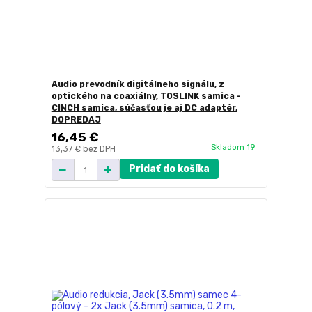
Audio prevodník digitálneho signálu, z
optického na coaxiálny, TOSLINK samica -
CINCH samica, súčasťou je aj DC adaptér,
DOPREDAJ
16,45 €
Skladom 19
13,37 €
bez DPH
Pridať do košíka