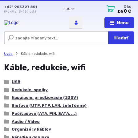
+421 905 327 801
0
ks
EUR
za
0 €
(Po-Pia, 8-16 hod.)
Menu
Hľadať
Úvod
Káble, redukcie, wifi
Káble, redukcie, wifi
USB
Redukcie, spojky
Napájacie, predlžovacie (230V)
Sieťové (UTP, FTP, LAN, telefónne)
Počítačové (ATA, PIN, SATA, ...)
Audio / Video
Organizéry káblov
Náradie a doplnky