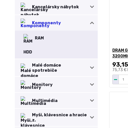
Kancelársky nábytok
Komponenty
RAM
DRAM G
HDD
3200MH
93,15
Malé domáce
75,73 €
spotrebiče
Monitory
Multimédia
Myši, klávesnice a hracie
z.