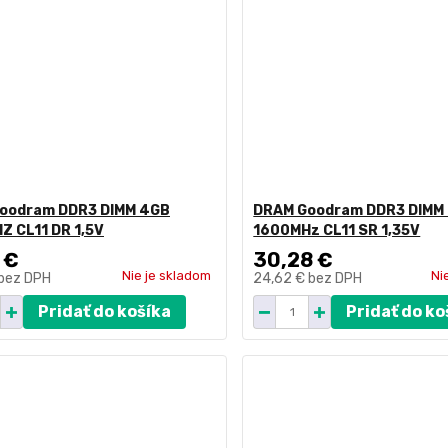
oodram DDR3 DIMM 4GB
DRAM Goodram DDR3 DIMM
Z CL11 DR 1,5V
1600MHz CL11 SR 1,35V
 €
30,28 €
Nie je skladom
Ni
bez DPH
24,62 €
bez DPH
Pridať do košíka
Pridať do ko