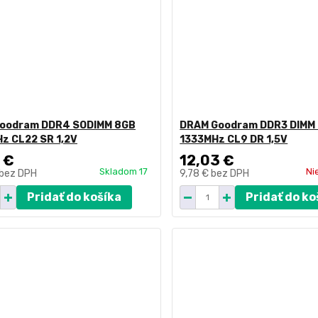
oodram DDR4 SODIMM 8GB
DRAM Goodram DDR3 DIMM
z CL22 SR 1,2V
1333MHz CL9 DR 1,5V
 €
12,03 €
Skladom 17
Ni
bez DPH
9,78 €
bez DPH
Pridať do košíka
Pridať do ko