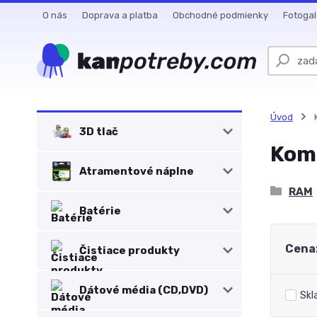
O nás
Doprava a platba
Obchodné podmienky
Fotogal
Úvod
3D tlač
Kom
Atramentové náplne
RAM
Batérie
Cena
Čistiace produkty
Dátové média (CD,DVD)
Skl