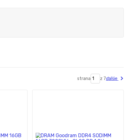
strana
z 7
ďalšie