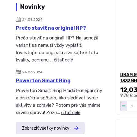
Novinky
24.06.2024
Prečo staviť na originál HP?
Prečo staviť na originál HP? Najlacnejší
variant sa nemusí vždy vyplatiť.
Investujte do originálu a získajte istotu
kvality, ochranu ...
čítať celé
24.06.2024
DRAM G
Powerton Smart Ring
1333MH
12,03
Powerton Smart Ring Hľadáte elegantný
9,78 €
b
a diskrétny spôsob, ako sledovať svoje
aktivity a zdravie? Potom pre vás máme
skvelú správu! Zozn...
čítať celé
Zobraziť všetky novinky