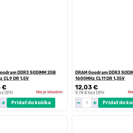
oodram DDR3 SODIMM 2GB
DRAM Goodram DDR3 SODI
z CL9 DR 1,5V
1600MHz CL11 DR 1,35V
 €
12,03 €
Nie je skladom
Ni
ez DPH
9,78 €
bez DPH
Pridať do košíka
Pridať do ko