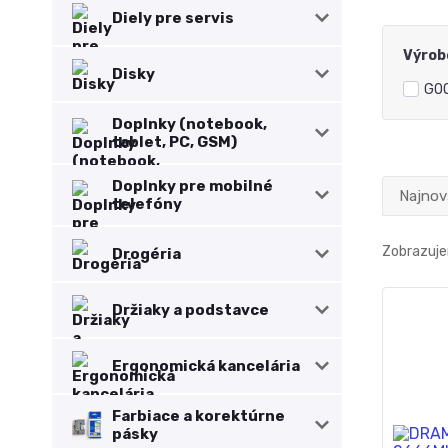
Diely pre servis
Výrob
Disky
GO
Doplnky (notebook,
tablet, PC, GSM)
Doplnky pre mobilné
Najnov
telefóny
Zobrazuje
Drogéria
Držiaky a podstavce
Ergonomická kancelária
Farbiace a korektúrne
pásky