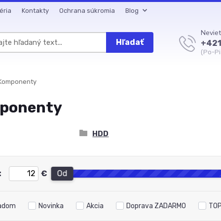
éria
Kontakty
Ochrana súkromia
Blog
Neviet
Hľadať
+421
(Po-Pi
Komponenty
ponenty
HDD
:
€
Od
adom
Novinka
Akcia
Doprava ZADARMO
TOP