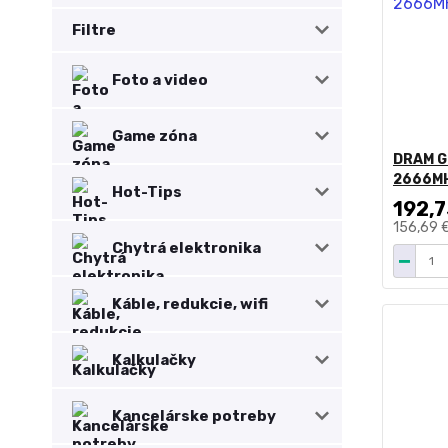
Filtre
Foto a video
Game zóna
DRAM G
2666MH
Hot-Tips
192,7
156,69 
Chytrá elektronika
Káble, redukcie, wifi
Kalkulačky
Kancelárske potreby