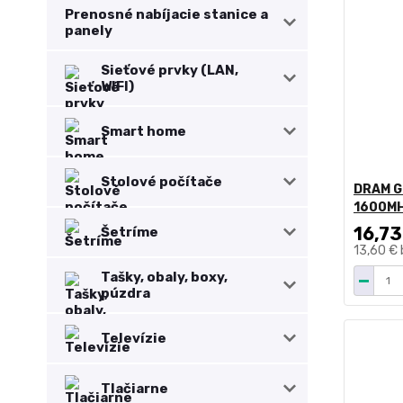
Prenosné nabíjacie stanice a
panely
Sieťové prvky (LAN,
WIFI)
Smart home
Stolové počítače
DRAM G
1600MH
16,73
Šetríme
13,60 €
Tašky, obaly, boxy,
púzdra
Televízie
Tlačiarne