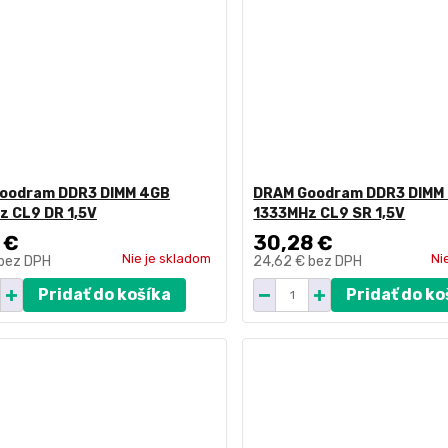
oodram DDR3 DIMM 4GB
DRAM Goodram DDR3 DIMM
z CL9 DR 1,5V
1333MHz CL9 SR 1,5V
 €
30,28 €
Nie je skladom
Ni
bez DPH
24,62 €
bez DPH
Pridať do košíka
Pridať do ko