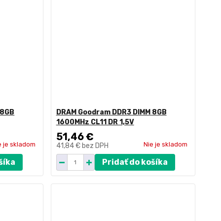
 8GB
DRAM Goodram DDR3 DIMM 8GB
1600MHz CL11 DR 1,5V
51,46 €
e je skladom
Nie je skladom
41,84 €
bez DPH
šíka
Pridať do košíka