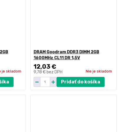
 2GB
DRAM Goodram DDR3 DIMM 2GB
1600MHz CL11 DR 1,5V
12,03 €
e je skladom
Nie je skladom
9,78 €
bez DPH
šíka
Pridať do košíka