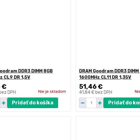
oodram DDR3 DIMM 8GB
DRAM Goodram DDR3 DIMM
z CL9 DR 1,5V
1600MHz CL11 DR 1,35V
 €
51,46 €
Nie je skladom
Ni
bez DPH
41,84 €
bez DPH
Pridať do košíka
Pridať do ko