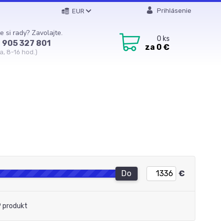
Prihlásenie
EUR
e si rady? Zavolajte.
0
ks
 905 327 801
za
0 €
a, 8-16 hod.)
Do
€
 produkt