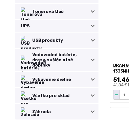
Tonerová tlač
UPS
USB produkty
Vodovodné batérie,
drezy, sušiče a iné
doplnky
DRAM G
1333MH
51,46
Vybavenie dielne
41,84 €
Všetko pre sklad
Záhrada