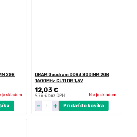
MM 2GB
DRAM Goodram DDR3 SODIMM 2GB
1600MHz CL11 DR 1,5V
12,03 €
e je skladom
Nie je skladom
9,78 €
bez DPH
šíka
Pridať do košíka