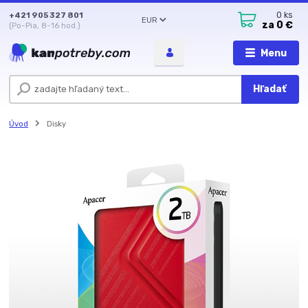
+421 905 327 801
0
ks
EUR
za
0 €
(Po-Pia, 8-16 hod.)
Menu
Hľadať
Úvod
Disky