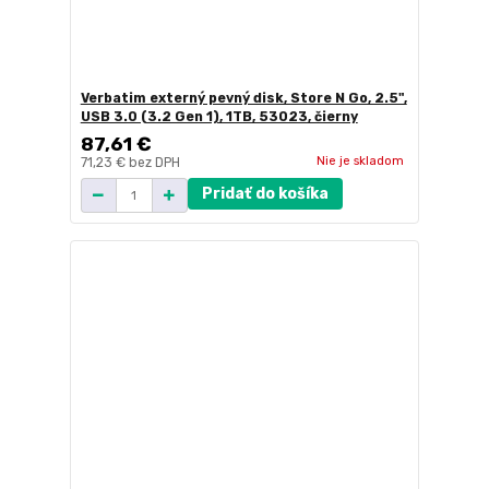
Verbatim externý pevný disk, Store N Go, 2.5",
USB 3.0 (3.2 Gen 1), 1TB, 53023, čierny
87,61 €
Nie je skladom
71,23 €
bez DPH
Pridať do košíka