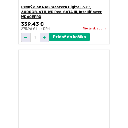
Pevný disk NAS, Western Digital, 3.5",
6000GB, 6TB, WD Red, SATA III, IntelliPower,
WD60EFRX
339,43 €
Nie je skladom
275,96 €
bez DPH
Pridať do košíka