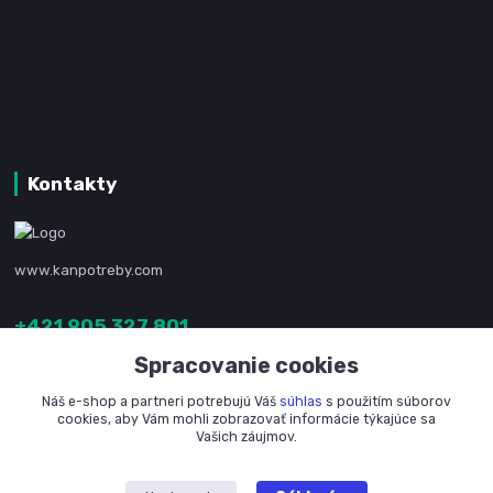
Kontakty
www.kanpotreby.com
+421 905 327 801
(Po-Pia, 8-16 hod.)
Spracovanie cookies
info@kanpotreby.com
Náš e-shop a partneri potrebujú Váš
súhlas
s použitím súborov
cookies, aby Vám mohli zobrazovať informácie týkajúce sa
Vašich záujmov.