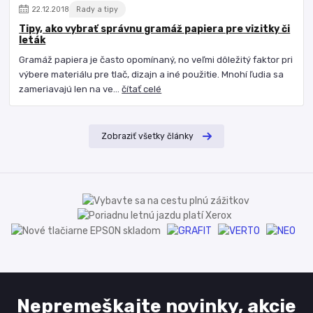
22
.
12
.
2018
Rady a tipy
Tipy, ako vybrať správnu gramáž papiera pre vizitky či
leták
Gramáž papiera je často opomínaný, no veľmi dôležitý faktor pri
výbere materiálu pre tlač, dizajn a iné použitie. Mnohí ľudia sa
zameriavajú len na ve...
čítať celé
Zobraziť všetky články
Nepremeškajte novinky, akcie