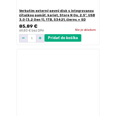
Verbatim externý pevný disk s integrovanou
čítačkou pamäť. kariet, Store N Go, 2.5", USB
3.0 (3.2 Gen 1), 1TB, 53421, čierny, + SD
85,89 €
Nie je skladom
69,83 €
bez DPH
Pridať do košíka