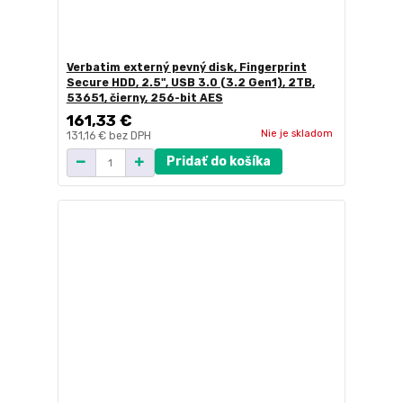
Verbatim externý pevný disk, Fingerprint
Secure HDD, 2.5", USB 3.0 (3.2 Gen1), 2TB,
53651, čierny, 256-bit AES
161,33 €
Nie je skladom
131,16 €
bez DPH
Pridať do košíka