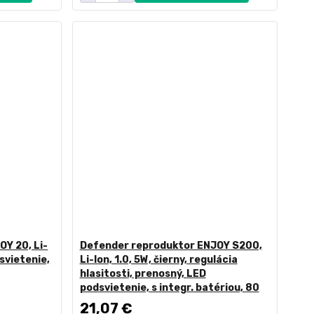
Y 20, Li-
Defender reproduktor ENJOY S200,
dsvietenie,
Li-Ion, 1.0, 5W, čierny, regulácia
hlasitosti, prenosný, LED
podsvietenie, s integr. batériou, 80
21,07 €