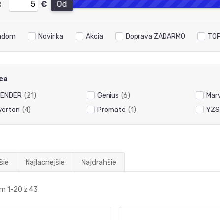
:
€
Od
adom
Novinka
Akcia
Doprava ZADARMO
TOP
ca
FENDER
(21)
Genius
(6)
Mar
erton
(4)
Promate
(1)
YZS
šie
Najlacnejšie
Najdrahšie
m 1-20 z 43