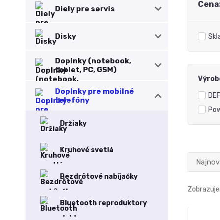
Cena
Diely pre servis
Disky
Skl
Doplnky (notebook,
tablet, PC, GSM)
Výrob
Doplnky pre mobilné
DE
telefóny
Pow
Držiaky
Kruhové svetlá
Najnov
Bezdrôtové nabíjačky
Zobrazuje
Bluetooth reproduktory