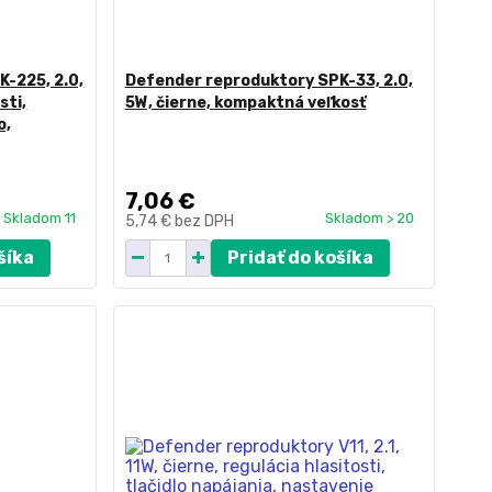
-225, 2.0,
Defender reproduktory SPK-33, 2.0,
sti,
5W, čierne, kompaktná veľkosť
o,
7,06 €
Skladom 11
Skladom > 20
5,74 €
bez DPH
šíka
Pridať do košíka