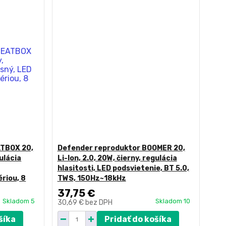
ATBOX 20,
Defender reproduktor BOOMER 20,
gulácia
Li-Ion, 2.0, 20W, čierny, regulácia
hlasitosti, LED podsvietenie, BT 5.0,
ériou, 8
TWS, 150Hz~18kHz
37,75 €
Skladom 5
Skladom 10
30,69 €
bez DPH
šíka
Pridať do košíka