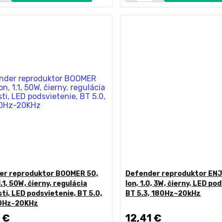
er reproduktor BOOMER 50,
Defender reproduktor ENJO
1.1, 50W, čierny, regulácia
Ion, 1.0, 3W, čierny, LED po
sti, LED podsvietenie, BT 5.0,
BT 5.3, 180Hz~20kHz
0Hz-20KHz
 €
12,41 €