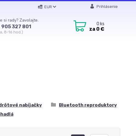
Prihlásenie
EUR
e si rady? Zavolajte.
0
ks
 905 327 801
za
0 €
a, 8-16 hod.)
drôtové nabíjačky
Bluetooth reproduktory
chadlá