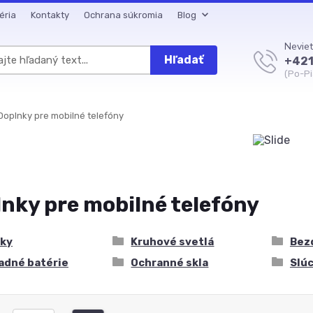
éria
Kontakty
Ochrana súkromia
Blog
Neviet
Hľadať
+421
(Po-Pi
oplnky pre mobilné telefóny
nky pre mobilné telefóny
aky
Kruhové svetlá
Bez
adné batérie
Ochranné skla
Slú