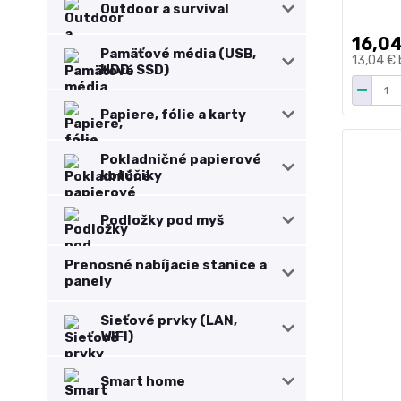
Outdoor a survival
16,04
Pamäťové média (USB,
13,04 €
HDD, SSD)
Papiere, fólie a karty
Pokladničné papierové
kotúčiky
Podložky pod myš
Prenosné nabíjacie stanice a
panely
Sieťové prvky (LAN,
WIFI)
Smart home