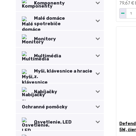
Komponenty
79,67 €
Malé domáce
spotrebiče
Monitory
Multimédia
Myši, klávesnice a hracie
z.
Nabíjačky
Ochranné pomôcky
Osvetlenie, LED
Defend
5W, čie