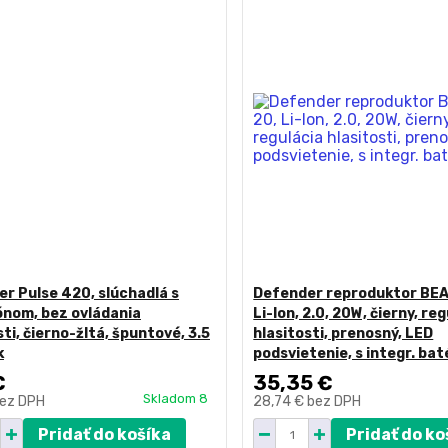
r Pulse 420, slúchadlá s
Defender reproduktor BE
nom, bez ovládania
Li-Ion, 2.0, 20W, čierny, re
sti, čierno-žltá, špuntové, 3.5
hlasitosti, prenosný, LED
k
podsvietenie, s integr. bat
€
35,35 €
Skladom 8
ez DPH
28,74 €
bez DPH
Pridať do košíka
Pridať do ko