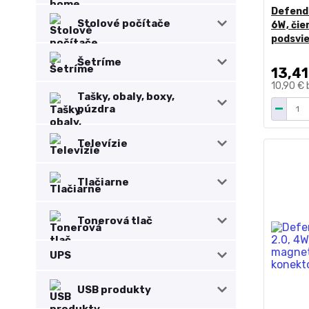
Defende
Stolové počítače
6W, čie
podsvi
Šetríme
13,41
10,90 €
Tašky, obaly, boxy,
púzdra
Televízie
Tlačiarne
Tonerová tlač
UPS
USB produkty