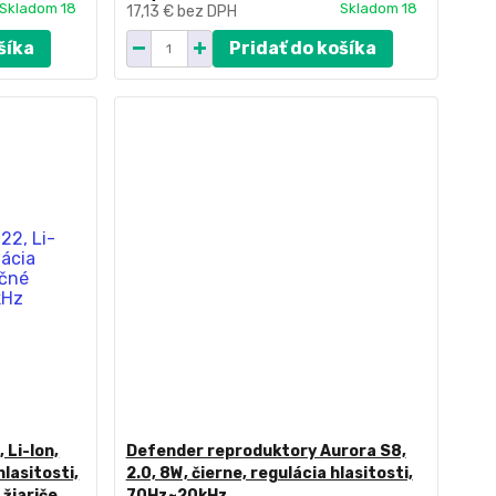
Skladom 18
Skladom 18
17,13 €
bez DPH
šíka
Pridať do košíka
 Li-Ion,
Defender reproduktory Aurora S8,
hlasitosti,
2.0, 8W, čierne, regulácia hlasitosti,
žiariče,
70Hz~20kHz