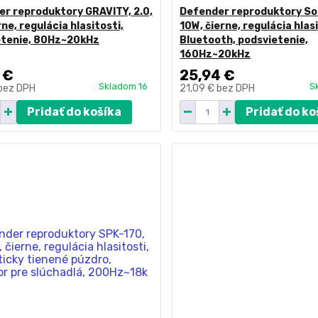
r reproduktory GRAVITY, 2.0,
Defender reproduktory Sola
rne, regulácia hlasitosti,
10W, čierne, regulácia hlasi
etenie, 80Hz~20kHz
Bluetooth, podsvietenie,
160Hz~20kHz
 €
25,94 €
Skladom 16
S
bez DPH
21,09 €
bez DPH
Pridať do košíka
Pridať do ko