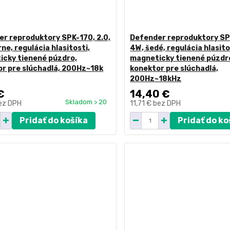
r reproduktory SPK-170, 2.0,
Defender reproduktory SPK
rne, regulácia hlasitosti,
4W, šedé, regulácia hlasito
icky tienené púzdro,
magneticky tienené púzdr
r pre slúchadlá, 200Hz~18k
konektor pre slúchadlá,
200Hz~18kHz
€
14,40 €
Skladom > 20
ez DPH
11,71 €
bez DPH
Pridať do košíka
Pridať do ko