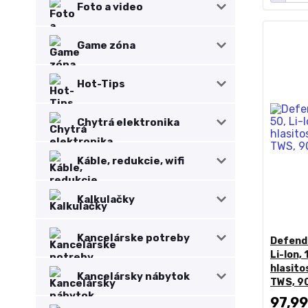
Foto a video
Game zóna
Hot-Tips
Chytrá elektronika
Káble, redukcie, wifi
Kalkulačky
Kancelárske potreby
Defend
Li-Ion, 
hlasito
Kancelársky nábytok
TWS, 9
97,99