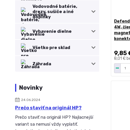
Vodovodné batérie,
drezy, sušiče a iné
doplnky
Defende
4W, čie
Vybavenie dielne
magnet
konekto
Všetko pre sklad
9,85 
8,01 €
b
Záhrada
Novinky
24.06.2024
Prečo staviť na originál HP?
Prečo staviť na originál HP? Najlacnejší
variant sa nemusí vždy vyplatiť.