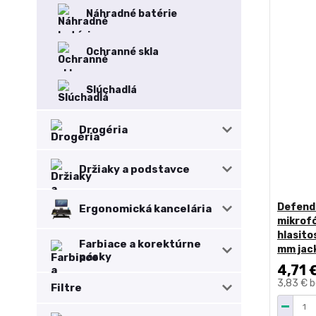
Náhradné batérie
Ochranné skla
Slúchadlá
Drogéria
Držiaky a podstavce
Defende
Ergonomická kancelária
mikrofó
hlasito
Farbiace a korektúrne
mm jac
pásky
4,71 
3,83 €
b
Filtre