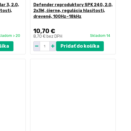
r 3, 2.0,
Defender reproduktory SPK 240, 2.0,
tosti,
2x3W, čierne, regulácia hlasitosti,
drevené, 100Hz~18kHz
10,70 €
kladom > 20
Skladom 14
8,70 €
bez DPH
šíka
Pridať do košíka