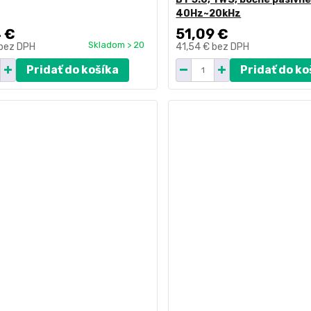
40Hz~20kHz
 €
51,09 €
Skladom > 20
bez DPH
41,54 €
bez DPH
Pridať do košíka
Pridať do ko