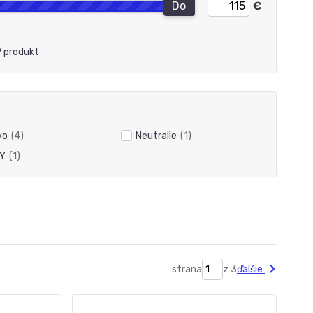
Do
€
 produkt
vo
(4)
Neutralle
(1)
Y
(1)
strana
z 3
ďalšie