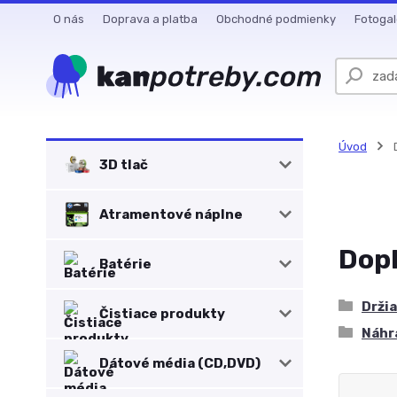
O nás
Doprava a platba
Obchodné podmienky
Fotogal
Úvod
D
3D tlač
Atramentové náplne
Dopl
Batérie
Drži
Čistiace produkty
Náhr
Dátové média (CD,DVD)