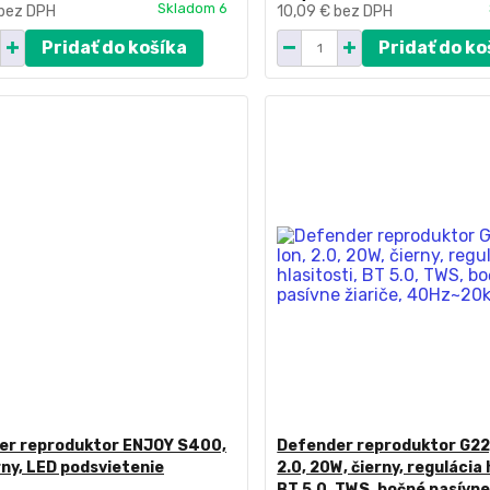
Skladom 6
bez DPH
10,09 €
bez DPH
Pridať do košíka
Pridať do ko
er reproduktor ENJOY S400,
Defender reproduktor G22,
rny, LED podsvietenie
2.0, 20W, čierny, regulácia 
BT 5.0, TWS, bočné pasívne 