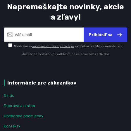
Nepremeškajte novinky, akcie
a zľavy!
Prihlásiť sa
Súhlasím so
spracovaním osobných údajov
za účelom zasielania newslettera.
Môžete sa kedykoľvek odhlásiť. Zasielame raz za 14 dní.
Informácie pre zákazníkov
O nás
Doprava a platba
Obchodné podmienky
Kontakty