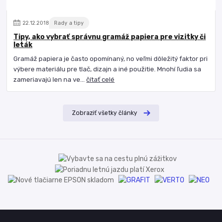
22
.
12
.
2018
Rady a tipy
Tipy, ako vybrať správnu gramáž papiera pre vizitky či
leták
Gramáž papiera je často opomínaný, no veľmi dôležitý faktor pri
výbere materiálu pre tlač, dizajn a iné použitie. Mnohí ľudia sa
zameriavajú len na ve...
čítať celé
Zobraziť všetky články