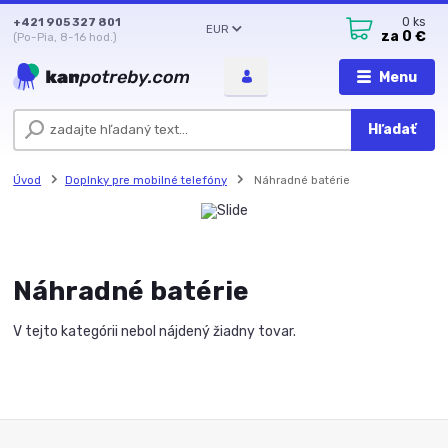
+421 905 327 801
0
ks
EUR
za
0 €
(Po-Pia, 8-16 hod.)
Menu
Hľadať
Úvod
Doplnky pre mobilné telefóny
Náhradné batérie
Náhradné batérie
V tejto kategórii nebol nájdený žiadny tovar.