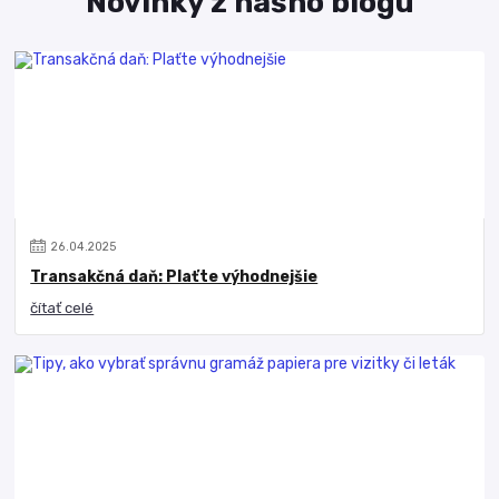
Novinky z nášho blogu
26
.
04
.
2025
Transakčná daň: Plaťte výhodnejšie
čítať celé