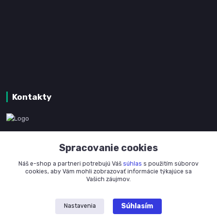
Kontakty
www.kanpotreby.com
Spracovanie cookies
+421 905 327 801
Náš e-shop a partneri potrebujú Váš
súhlas
s použitím súborov
(Po-Pia, 8-16 hod.)
cookies, aby Vám mohli zobrazovať informácie týkajúce sa
Vašich záujmov.
info@kanpotreby.com
Súhlasím
Nastavenia