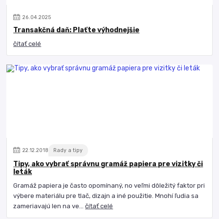
26
.
04
.
2025
Transakčná daň: Plaťte výhodnejšie
čítať celé
22
.
12
.
2018
Rady a tipy
Tipy, ako vybrať správnu gramáž papiera pre vizitky či
leták
Gramáž papiera je často opomínaný, no veľmi dôležitý faktor pri
výbere materiálu pre tlač, dizajn a iné použitie. Mnohí ľudia sa
zameriavajú len na ve...
čítať celé