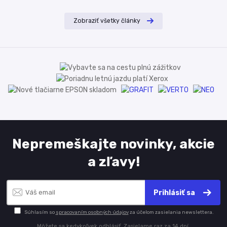
Zobraziť všetky články
Nepremeškajte novinky, akcie
a zľavy!
Prihlásiť sa
Súhlasím so
spracovaním osobných údajov
za účelom zasielania newslettera.
Môžete sa kedykoľvek odhlásiť. Zasielame raz za 14 dní.