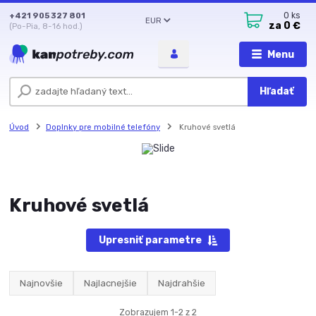
+421 905 327 801
0
ks
EUR
za
0 €
(Po-Pia, 8-16 hod.)
Menu
Hľadať
Úvod
Doplnky pre mobilné telefóny
Kruhové svetlá
Kruhové svetlá
Upresniť parametre
Najnovšie
Najlacnejšie
Najdrahšie
Zobrazujem 1-2 z 2