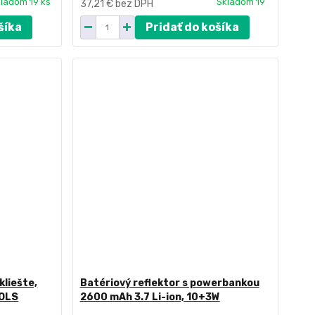
ladom 19 ks
Skladom 19
37,21 €
bez DPH
šíka
Pridať do košíka
kliešte,
Batériový reflektor s powerbankou
OOLS
2600 mAh 3.7 Li-ion, 10+3W