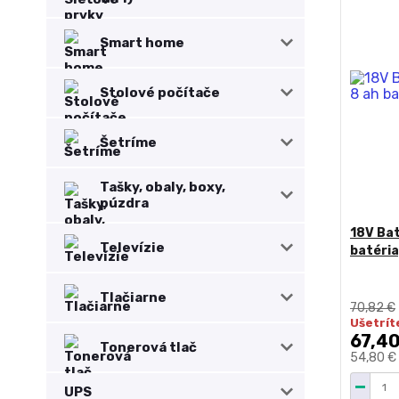
Smart home
Stolové počítače
Šetríme
Tašky, obaly, boxy,
púzdra
18V Bat
Televízie
batéri
Tlačiarne
70,82 €
Ušetrít
67,40
Tonerová tlač
54,80 €
UPS