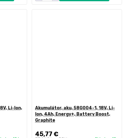
8V, Li-Ion,
Akumulátor, aku, 58G004-1, 18V, Li-
Ion, 4Ah, Energy+, Battery Boost,
Graphite
45,77 €