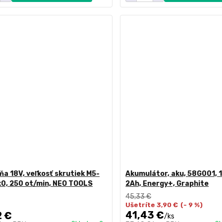
ňa 18V, veľkosť skrutiek M5-
Akumulátor, aku, 58G001, 1
x0, 250 ot/min, NEO TOOLS
2Ah, Energy+, Graphite
45,33 €
Ušetríte 3,90 €
(- 9 %)
41,43 €
2 €
/
ks