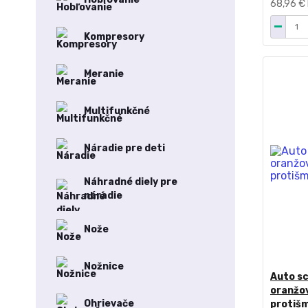
68,96 €
Kompresory
Meranie
Multifunkčné
Náradie pre deti
Náhradné diely pre
náradie
Nože
Nožnice
Auto s
oranžov
Ohrievače
protiš