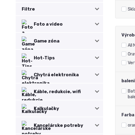
Filtre
Skl
Foto a video
Výrob
Game zóna
All
Ora
Hot-Tips
Ver
Chytrá elektronika
balen
Bat
Káble, redukcie, wifi
bal
Kalkulačky
Farba
ora
Kancelárske potreby