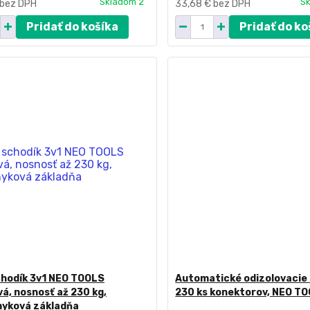
Skladom 2
Sk
bez DPH
33,68 €
bez DPH
Pridať do košíka
Pridať do ko
chodík 3v1 NEO TOOLS
Automatické odizolovacie 
á, nosnosť až 230 kg,
230 ks konektorov, NEO T
myková základňa