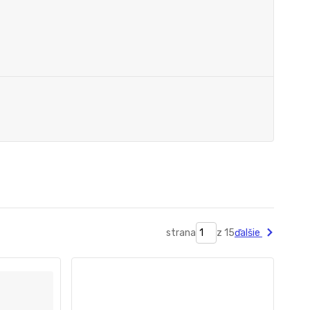
strana
z 15
ďalšie