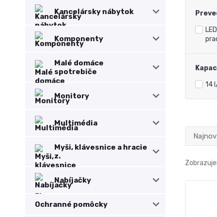
Kancelársky nábytok
Preve
LED
Komponenty
pra
Malé domáce
Kapac
spotrebiče
14 
Monitory
Multimédia
Najnov
Myši, klávesnice a hracie
z.
Zobrazuje
Nabíjačky
Ochranné pomôcky