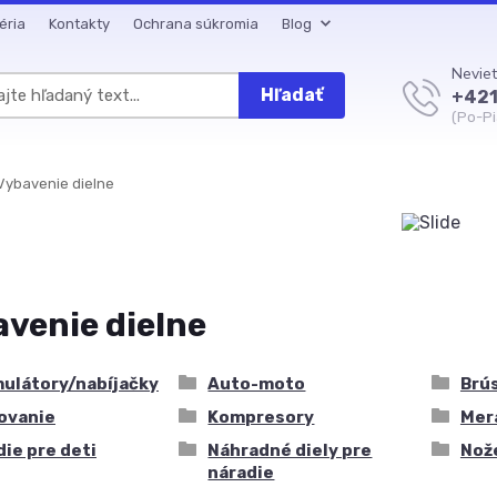
éria
Kontakty
Ochrana súkromia
Blog
Neviet
Hľadať
+421
(Po-Pi
ybavenie dielne
venie dielne
ulátory/nabíjačky
Auto-moto
Brú
ovanie
Kompresory
Mer
ie pre deti
Náhradné diely pre
Nož
náradie