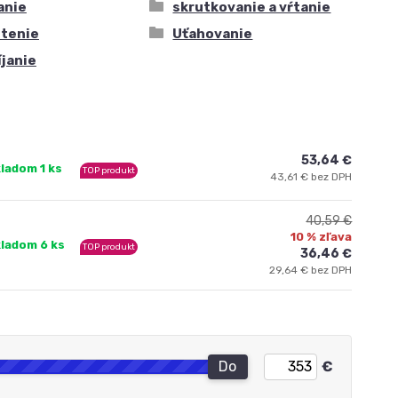
anie
skrutkovanie a vŕtanie
etenie
Uťahovanie
janie
53,64 €
ladom 1 ks
TOP produkt
43,61 € bez DPH
40,59 €
10 % zľava
ladom 6 ks
TOP produkt
36,46 €
29,64 € bez DPH
Do
€