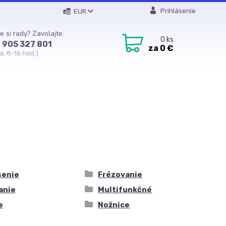
Prihlásenie
EUR
e si rady? Zavolajte.
0
ks
 905 327 801
za
0 €
a, 8-16 hod.)
senie
Frézovanie
anie
Multifunkčné
e
Nožnice