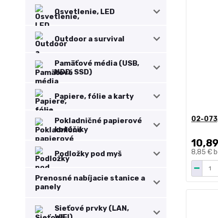
Osvetlenie, LED
Outdoor a survival
Pamäťové média (USB,
HDD, SSD)
Papiere, fólie a karty
02-073
Pokladničné papierové
kotúčiky
10,89
8,85 €
b
Podložky pod myš
Prenosné nabíjacie stanice a
panely
Sieťové prvky (LAN,
WIFI)