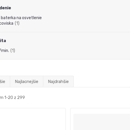
denie
 baterka na osvetlenie
coviska
(1)
ita
l/min.
(1)
šie
Najlacnejšie
Najdrahšie
m 1-20 z 299