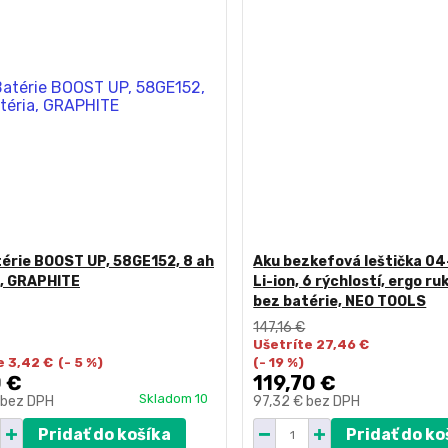
érie BOOST UP, 58GE152, 8 ah
Aku bezkefová leštička 04
a, GRAPHITE
Li-ion, 6 rýchlostí, ergo ru
bez batérie, NEO TOOLS
147,16 €
Ušetríte 27,46 €
e 3,42 €
(- 5 %)
(- 19 %)
 €
119,70 €
Skladom 10
bez DPH
97,32 €
bez DPH
Pridať do košíka
Pridať do ko