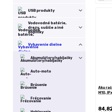
USB produkty
Vodovodné batérie,
drezy, sušiče a iné
doplnky
Vybavenie dielne
Akumulátory/nabíjačky
Auto-moto
Brúsenie
Aku rač
M10, IP
Frézovanie
84,8
Hobľovanie