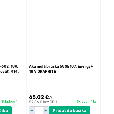
-602, 18V,
Aku multibrúska 58GE107, Energy+
koväť, M14,
18 V GRAPHITE
65,02 €
/
ks
Skladom 4
Skladom 1 ks
52,86 €
bez DPH
šíka
Pridať do košíka