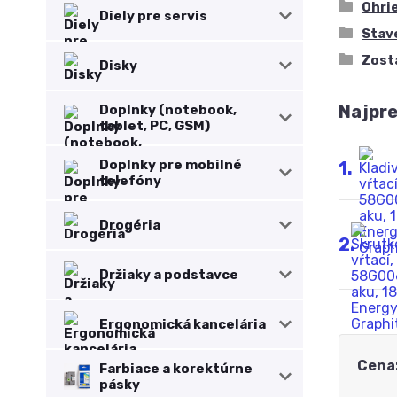
Ohri
Diely pre servis
Stav
Zost
Disky
Najpr
Doplnky (notebook,
tablet, PC, GSM)
Doplnky pre mobilné
1.
telefóny
Drogéria
2.
Držiaky a podstavce
Ergonomická kancelária
Cena
Farbiace a korektúrne
pásky