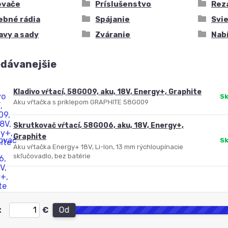
evače
Príslušenstvo
Rez
ebné rádia
Spájanie
Svi
avy a sady
Zváranie
Nabí
edávanejšie
Kladivo vŕtací, 58G009, aku, 18V, Energy+, Graphite
Sk
Aku vŕtačka s príklepom GRAPHITE 58G009
Skrutkovač vŕtací, 58G006, aku, 18V, Energy+,
Graphite
Sk
Aku vŕtačka Energy+ 18V, Li-Ion, 13 mm rýchloupínacie
skľučovadlo, bez batérie
:
€
Od