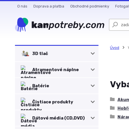
O nás
Doprava a platba
Obchodné podmienky
Fotogal
Úvod
V
3D tlač
Atramentové náplne
Vyba
Batérie
Akum
Čistiace produkty
Hobľ
Nárad
Dátové média (CD,DVD)