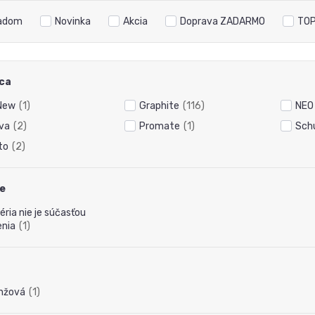
adom
Novinka
Akcia
Doprava ZADARMO
TOP
ca
 New
(1)
Graphite
(116)
NEO
va
(2)
Promate
(1)
Schu
to
(2)
ie
éria nie je súčasťou
enia
(1)
nžová
(1)