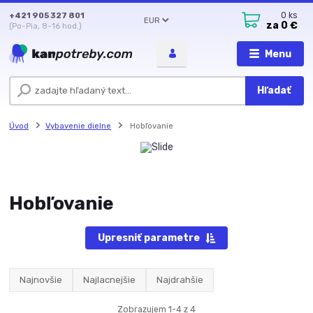
+421 905 327 801
0
ks
EUR
za
0 €
(Po-Pia, 8-16 hod.)
Menu
Hľadať
Úvod
Vybavenie dielne
Hobľovanie
Hobľovanie
Upresniť parametre
Najnovšie
Najlacnejšie
Najdrahšie
Zobrazujem 1-4 z 4