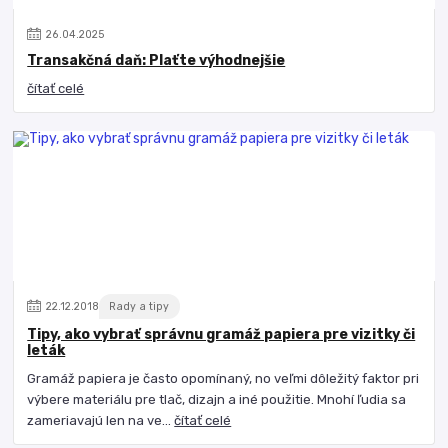
26
.
04
.
2025
Transakčná daň: Plaťte výhodnejšie
čítať celé
22
.
12
.
2018
Rady a tipy
Tipy, ako vybrať správnu gramáž papiera pre vizitky či
leták
Gramáž papiera je často opomínaný, no veľmi dôležitý faktor pri
výbere materiálu pre tlač, dizajn a iné použitie. Mnohí ľudia sa
zameriavajú len na ve...
čítať celé