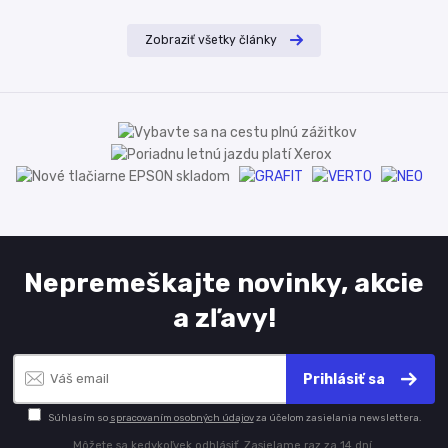
Zobraziť všetky články
Nepremeškajte novinky, akcie
a zľavy!
Prihlásiť sa
Súhlasím so
spracovaním osobných údajov
za účelom zasielania newslettera.
Môžete sa kedykoľvek odhlásiť. Zasielame raz za 14 dní.