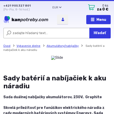
+421 905 327 801
0
ks
EUR
za
0 €
(Po-Pia, 8-16 hod.)
Menu
Hľadať
Úvod
Vybavenie dielne
Akumulátory/nabíjačky
Sady batérií a
nabíjačiek k aku náradiu
Sady batérií a nabíjačiek k aku
náradiu
Sada duálnej nabíjačky akumulátorov, 230V, Graphite
Skvelá príležitosť pre fanúšikov elektrického náradia z
rady moderných batériových systémov Energy+. Sada