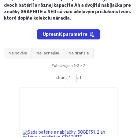
dvoch batérií o rôznej kapacite Ah a dvojitá nabíjačka pre
značky GRAPHITE a NEO sú viac účelovým príslušenstvom,
ktoré dopĺňa kolekciu náradia.
Upresniť parametre
Najnovšie
Najlacnejšie
Najdrahšie
Zobrazujem 1-3 z 3
strana
z 1