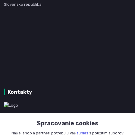
Slovenská republika
Kontakty
www.kanpotreby.com
Spracovanie cookies
+421 905 327 801
Náš e-shop a partneri potrebujú Váš
súhlas
s použitím súborov