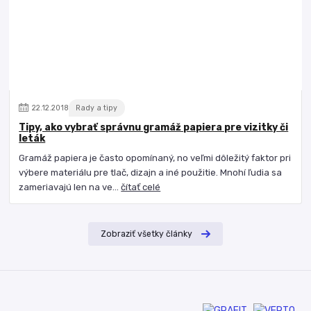
22
.
12
.
2018
Rady a tipy
Tipy, ako vybrať správnu gramáž papiera pre vizitky či
leták
Gramáž papiera je často opomínaný, no veľmi dôležitý faktor pri
výbere materiálu pre tlač, dizajn a iné použitie. Mnohí ľudia sa
zameriavajú len na ve...
čítať celé
Zobraziť všetky články