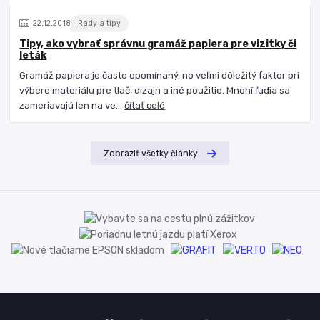
22
.
12
.
2018
Rady a tipy
Tipy, ako vybrať správnu gramáž papiera pre vizitky či
leták
Gramáž papiera je často opomínaný, no veľmi dôležitý faktor pri
výbere materiálu pre tlač, dizajn a iné použitie. Mnohí ľudia sa
zameriavajú len na ve...
čítať celé
Zobraziť všetky články