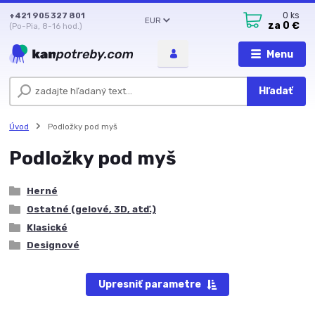
+421 905 327 801
0
ks
EUR
za
0 €
(Po-Pia, 8-16 hod.)
Menu
Hľadať
Úvod
Podložky pod myš
Podložky pod myš
Herné
Ostatné (gelové, 3D, atď.)
Klasické
Designové
Upresniť parametre