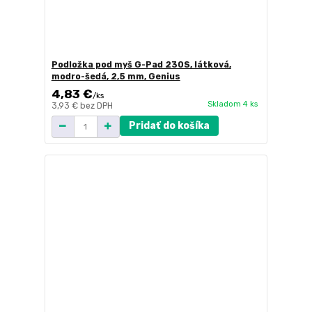
Podložka pod myš G-Pad 230S, látková,
modro-šedá, 2,5 mm, Genius
4,83 €
/
ks
Skladom 4 ks
3,93 €
bez DPH
Pridať do košíka