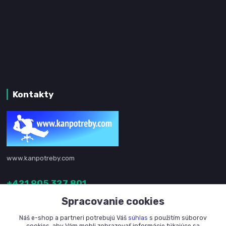
Kontakty
www.kanpotreby.com
+421 905 327 801
(Po-Pia, 8-16 hod.)
Spracovanie cookies
info@kanpotreby.com
Náš e-shop a partneri potrebujú Váš
súhlas
s použitím súborov