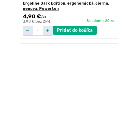
Ergoline Dark Edition, ergonomická, čierna,
penová, Powerton
4,90 €
/
ks
Skladom > 20 ks
3,98 €
bez DPH
Pridať do košíka