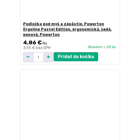
Podložka pod myš a zápästie, Powerton
Ergoline Pastel Edition, ergonomická, šedá,
penová, Powerton
4,86 €
/
ks
Skladom > 20 ks
3,95 €
bez DPH
Pridať do košíka