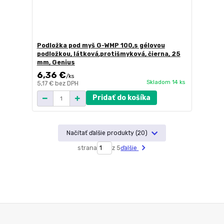
Podložka pod myš G-WMP 100,s gélovou
podložkou, látková,protišmyková, čierna, 25
mm, Genius
6,36 €
/
ks
Skladom 14 ks
5,17 €
bez DPH
Pridať do košíka
Načítať ďalšie produkty (20)
strana
z 5
ďalšie