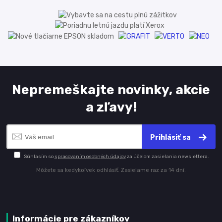
Nepremeškajte novinky, akcie
a zľavy!
Prihlásiť sa
Súhlasím so
spracovaním osobných údajov
za účelom zasielania newslettera.
Môžete sa kedykoľvek odhlásiť. Zasielame raz za 14 dní.
Informácie pre zákazníkov