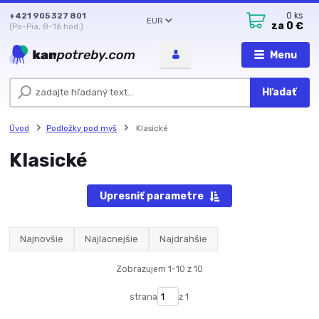
+421 905 327 801
0
ks
EUR
za
0 €
(Po-Pia, 8-16 hod.)
Menu
Hľadať
Úvod
Podložky pod myš
Klasické
Klasické
Upresniť parametre
Najnovšie
Najlacnejšie
Najdrahšie
Zobrazujem 1-10 z 10
strana
z 1