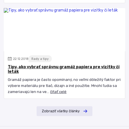
22
.
12
.
2018
Rady a tipy
Tipy, ako vybrať správnu gramáž papiera pre vizitky či
leták
Gramáž papiera je často opomínaný, no veľmi dôležitý faktor pri
výbere materiálu pre tlač, dizajn a iné použitie. Mnohí ľudia sa
zameriavajú len na ve...
čítať celé
Zobraziť všetky články