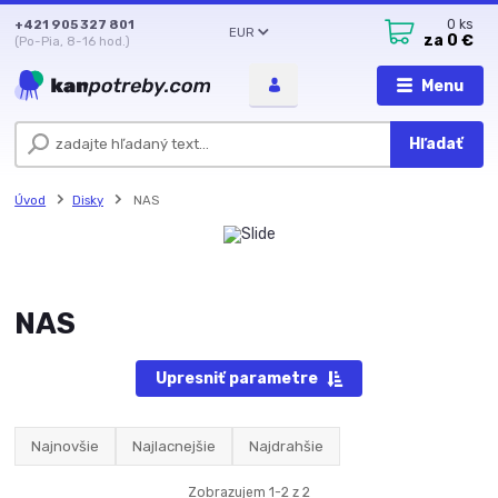
+421 905 327 801
0
ks
EUR
za
0 €
(Po-Pia, 8-16 hod.)
Menu
Hľadať
Úvod
Disky
NAS
NAS
Upresniť parametre
Najnovšie
Najlacnejšie
Najdrahšie
Zobrazujem 1-2 z 2