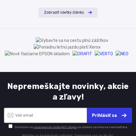
Zobraziť všetky články
Nepremeškajte novinky, akcie
a zľavy!
Prihlásiť sa
Súhlasím so
spracovaním osobných údajov
za účelom zasielania newslettera.
Môžete sa kedykoľvek odhlásiť. Zasielame raz za 14 dní.