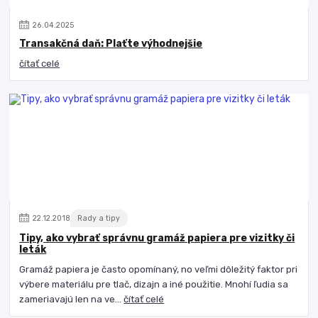
26
.
04
.
2025
Transakčná daň: Plaťte výhodnejšie
čítať celé
22
.
12
.
2018
Rady a tipy
Tipy, ako vybrať správnu gramáž papiera pre vizitky či
leták
Gramáž papiera je často opomínaný, no veľmi dôležitý faktor pri
výbere materiálu pre tlač, dizajn a iné použitie. Mnohí ľudia sa
zameriavajú len na ve...
čítať celé