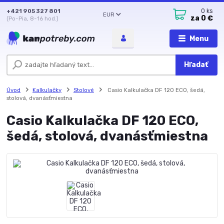
+421 905 327 801
0
ks
EUR
za
0 €
(Po-Pia, 8-16 hod.)
Menu
Hľadať
Úvod
Kalkulačky
Stolové
Casio Kalkulačka DF 120 ECO, šedá,
stolová, dvanásťmiestna
Casio Kalkulačka DF 120 ECO,
šedá, stolová, dvanásťmiestna