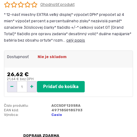
Ohodnotiť produkt
* 12-násť miestny EXTRA veľký displej* výpočet DPH* prepočet až 4
mien* výpočet percent a percentuálneho zisku* nezávislá pamäť*
označenie 3číslicovej čiarky* tlačidlo +/-* celkový súčet GT (Grand
Total)* tlačidlo pre opravu zadania* desatinný volič* duálne napájanie*
batéria bez obsahu ortute* rozm...
celý popis
Dostupnosť
Nie je skladom
26,62 €
21,64 €
bez DPH
Pridať do košíka
Číslo produktu:
ACCSDF120SRA
EAN kód:
4971850185703
Výrobca:
Casio
DOPRAVA ZDARMA