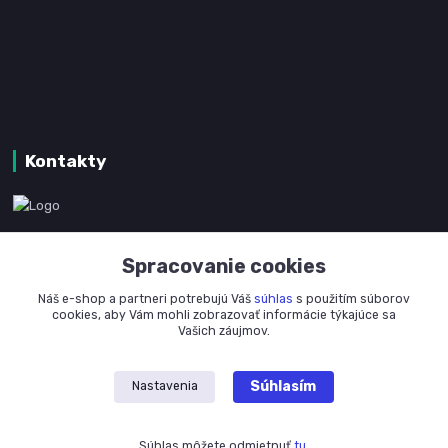
Kontakty
www.kanpotreby.com
Spracovanie cookies
+421 905 327 801
Náš e-shop a partneri potrebujú Váš
súhlas
s použitím súborov
(Po-Pia, 8-16 hod.)
cookies, aby Vám mohli zobrazovať informácie týkajúce sa
Vašich záujmov.
info@kanpotreby.com
Súhlasím
Nastavenia
Súhlas môžete odmietnuť
tu
.