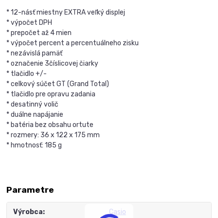
* 12-násť miestny EXTRA veľký displej
* výpočet DPH
* prepočet až 4 mien
* výpočet percent a percentuálneho zisku
* nezávislá pamäť
* označenie 3číslicovej čiarky
* tlačidlo +/-
* celkový súčet GT (Grand Total)
* tlačidlo pre opravu zadania
* desatinný volič
* duálne napájanie
* batéria bez obsahu ortute
* rozmery: 36 x 122 x 175 mm
* hmotnosť: 185 g
Parametre
Výrobca
Casio