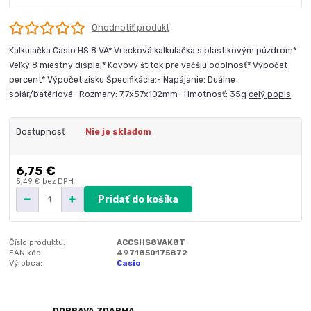
Ohodnotiť produkt
Kalkulačka Casio HS 8 VA* Vrecková kalkulačka s plastikovým púzdrom*
Veľký 8 miestny displej* Kovový štítok pre väčšiu odolnosť* Výpočet
percent* Výpočet zisku Špecifikácia:- Napájanie: Duálne
solár/batériové- Rozmery: 7,7x57x102mm- Hmotnosť: 35g
celý popis
Dostupnosť
Nie je skladom
6,75 €
5,49 €
bez DPH
Pridať do košíka
Číslo produktu:
ACCSHS8VAK8T
EAN kód:
4971850175872
Výrobca:
Casio
DOPRAVA ZDARMA