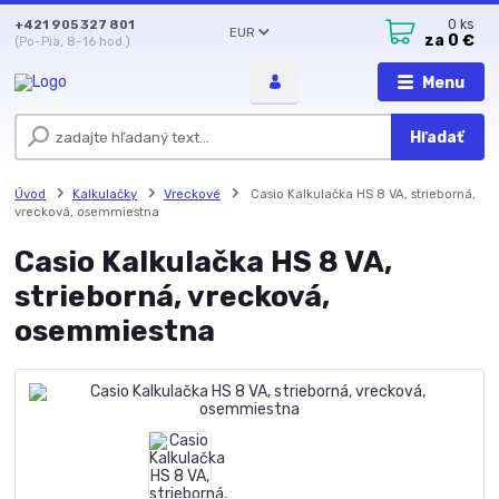
+421 905 327 801
0
ks
EUR
za
0 €
(Po-Pia, 8-16 hod.)
Menu
Hľadať
Úvod
Kalkulačky
Vreckové
Casio Kalkulačka HS 8 VA, strieborná,
vrecková, osemmiestna
Casio Kalkulačka HS 8 VA,
strieborná, vrecková,
osemmiestna