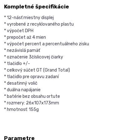
Kompletné špecifikácie
* 12-násť miestny displej
* vyrobené z recyklovaného plastu
* výpočet DPH
* prepočet až 4 mien
* výpočet percent a percentuálneho zisku
* nezávislá pamäť
* označenie 3číslicovej čiarky
* tlačidlo +/-
* celkový súčet GT (Grand Total)
* tlačidlo pre opravu zadaní
* desatinný volič
* duálna napájanie
* batérie bez obsahu ortute
* rozmery: 26x107x173mm
* hmotnosť: 155g
Parametre