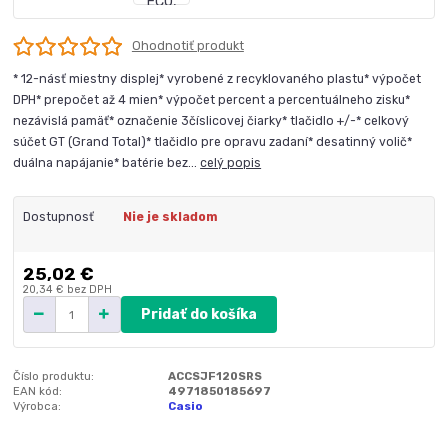
Ohodnotiť produkt
* 12-násť miestny displej* vyrobené z recyklovaného plastu* výpočet
DPH* prepočet až 4 mien* výpočet percent a percentuálneho zisku*
nezávislá pamäť* označenie 3číslicovej čiarky* tlačidlo +/-* celkový
súčet GT (Grand Total)* tlačidlo pre opravu zadaní* desatinný volič*
duálna napájanie* batérie bez...
celý popis
Dostupnosť
Nie je skladom
25,02 €
20,34 €
bez DPH
Pridať do košíka
Číslo produktu:
ACCSJF120SRS
EAN kód:
4971850185697
Výrobca:
Casio