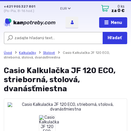
+421 905 327 801
0
ks
EUR
za
0 €
(Po-Pia, 8-16 hod.)
Menu
Hľadať
Úvod
Kalkulačky
Stolové
Casio Kalkulačka JF 120 ECO,
strieborná, stolová, dvanásťmiestna
Casio Kalkulačka JF 120 ECO,
strieborná, stolová,
dvanásťmiestna