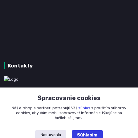
Kontakty
www.kanpotreby.com
Spracovanie cookies
+421 905 327 801
Náš e-shop a partneri potrebujú Váš
súhlas
s použitím súborov
(Po-Pia, 8-16 hod.)
cookies, aby Vám mohli zobrazovať informácie týkajúce sa
Vašich záujmov.
info@kanpotreby.com
Súhlasím
Nastavenia