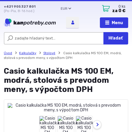
+421 905 327 801
0
ks
EUR
za
0 €
(Po-Pia, 8-16 hod.)
Menu
Hľadať
Úvod
Kalkulačky
Stolové
Casio kalkulačka MS 100 EM, modrá,
stolová s prevodom meny, s výpočtom DPH
Casio kalkulačka MS 100 EM,
modrá, stolová s prevodom
meny, s výpočtom DPH