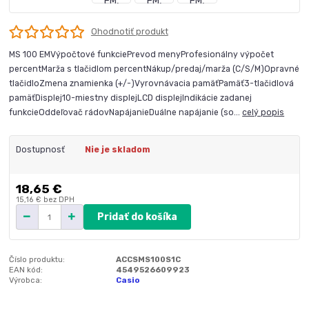
Ohodnotiť produkt
MS 100 EMVýpočtové funkciePrevod menyProfesionálny výpočet
percentMarža s tlačidlom percentNákup/predaj/marža (C/S/M)Opravné
tlačidloZmena znamienka (+/-)Vyrovnávacia pamäťPamäť3-tlačidlová
pamäťDisplej10-miestny displejLCD displejIndikácie zadanej
funkcieOddeľovač rádovNapájanieDuálne napájanie (so...
celý popis
Dostupnosť
Nie je skladom
18,65 €
15,16 €
bez DPH
Pridať do košíka
Číslo produktu:
ACCSMS100S1C
EAN kód:
4549526609923
Výrobca:
Casio