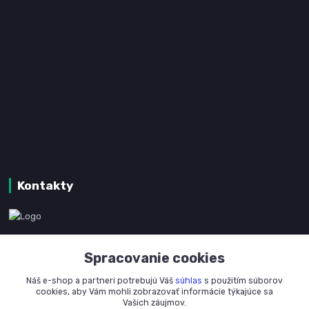
Kontakty
www.kanpotreby.com
Spracovanie cookies
+421 905 327 801
Náš e-shop a partneri potrebujú Váš
súhlas
s použitím súborov
(Po-Pia, 8-16 hod.)
cookies, aby Vám mohli zobrazovať informácie týkajúce sa
Vašich záujmov.