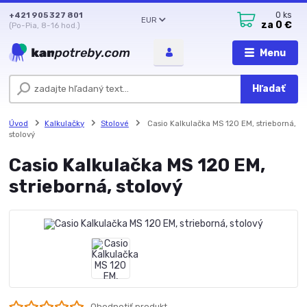
+421 905 327 801
0
ks
EUR
za
0 €
(Po-Pia, 8-16 hod.)
Menu
Hľadať
Úvod
Kalkulačky
Stolové
Casio Kalkulačka MS 120 EM, strieborná,
stolový
Casio Kalkulačka MS 120 EM,
strieborná, stolový
Ohodnotiť produkt