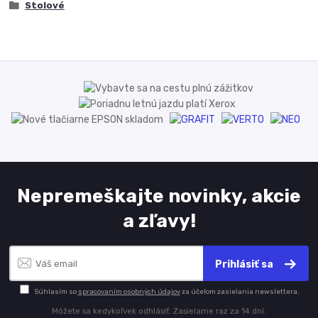
Stolové
Nepremeškajte novinky, akcie
a zľavy!
Prihlásiť sa
Súhlasím so
spracovaním osobných údajov
za účelom zasielania newslettera.
Môžete sa kedykoľvek odhlásiť. Zasielame raz za 14 dní.