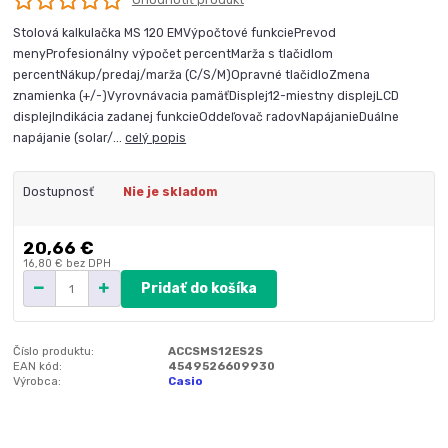
Stolová kalkulačka MS 120 EMVýpočtové funkciePrevod
menyProfesionálny výpočet percentMarža s tlačidlom
percentNákup/predaj/marža (C/S/M)Opravné tlačidloZmena
znamienka (+/-)Vyrovnávacia pamäťDisplej12-miestny displejLCD
displejIndikácia zadanej funkcieOddeľovač radovNapájanieDuálne
napájanie (solar/...
celý popis
Dostupnosť
Nie je skladom
20,66 €
16,80 €
bez DPH
Pridať do košíka
Číslo produktu:
ACCSMS12ES2S
EAN kód:
4549526609930
Výrobca:
Casio