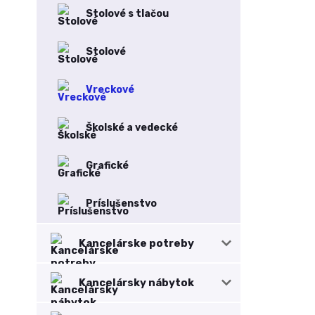
Stolové s tlačou
Stolové
Vreckové
Školské a vedecké
Grafické
Príslušenstvo
Kancelárske potreby
Kancelársky nábytok