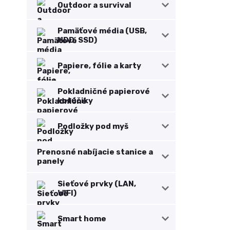
Outdoor a survival
Pamäťové média (USB,
HDD, SSD)
Papiere, fólie a karty
Pokladničné papierové
kotúčiky
Podložky pod myš
Prenosné nabíjacie stanice a
panely
Sieťové prvky (LAN,
WIFI)
Smart home