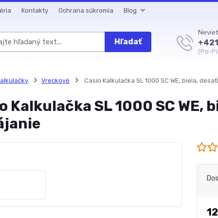
éria
Kontakty
Ochrana súkromia
Blog
Neviet
Hľadať
+421
(Po-Pi
alkulačky
Vreckové
Casio Kalkulačka SL 1000 SC WE, biela, desa
o Kalkulačka SL 1000 SC WE, b
ájanie
Dos
12