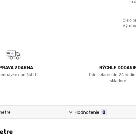
10,
Číslo p
Výrobc
PRAVA ZDARMA
RÝCHLE DODANI
bjednávke nad 150 €
Odosielame do 24 hodín
skladom
metre
Hodnotenie
0
etre