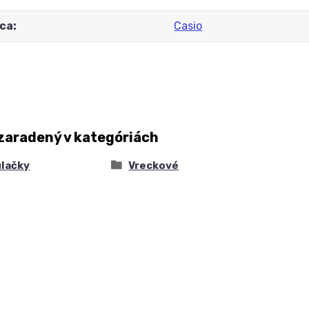
ca
Casio
zaradený v kategóriách
ulačky
Vreckové