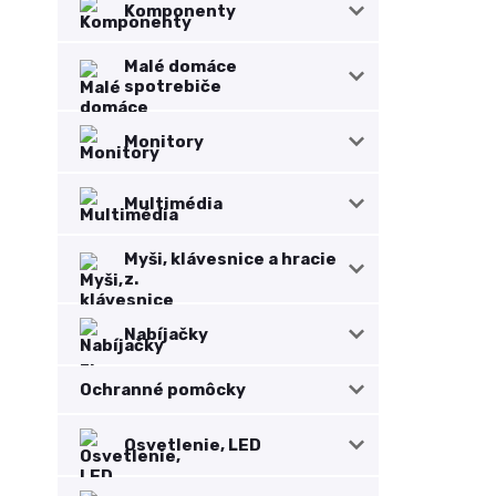
Komponenty
Malé domáce
spotrebiče
Monitory
Multimédia
Myši, klávesnice a hracie
z.
Nabíjačky
Ochranné pomôcky
Osvetlenie, LED