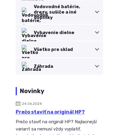
Vodovodné batérie,
drezy, sušiče a iné
doplnky
Vybavenie dielne
Všetko pre sklad
Záhrada
Novinky
24.06.2024
Prečo staviť na originál HP?
Prečo staviť na originál HP? Najlacnejší
variant sa nemusí vždy vyplatiť.