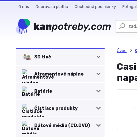
O nás
Doprava a platba
Obchodné podmienky
Fotogal
Úvod
K
3D tlač
Casi
Atramentové náplne
nap
Batérie
Čistiace produkty
Dátové média (CD,DVD)