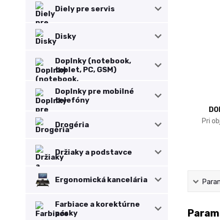
Diely pre servis
Disky
Doplnky (notebook,
tablet, PC, GSM)
Doplnky pre mobilné
telefóny
DO
Pri o
Drogéria
Držiaky a podstavce
Ergonomická kancelária
Para
Farbiace a korektúrne
Param
pásky