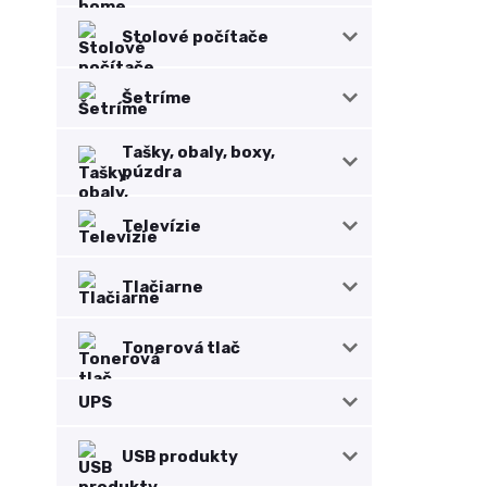
Stolové počítače
Šetríme
Tašky, obaly, boxy,
púzdra
Televízie
Tlačiarne
Tonerová tlač
UPS
USB produkty