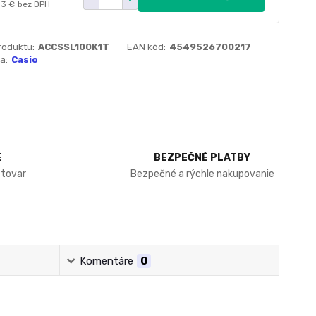
03 €
bez DPH
roduktu:
ACCSSL100K1T
EAN kód:
4549526700217
a:
Casio
E
BEZPEČNÉ PLATBY
 tovar
Bezpečné a rýchle nakupovanie
Komentáre
0