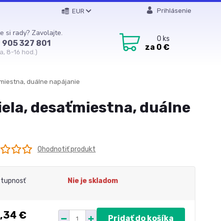
Prihlásenie
EUR
e si rady? Zavolajte.
0
ks
 905 327 801
za
0 €
a, 8-16 hod.)
ťmiestna, duálne napájanie
iela, desaťmiestna, duálne
Ohodnotiť produkt
tupnosť
Nie je skladom
,34 €
Pridať do košíka