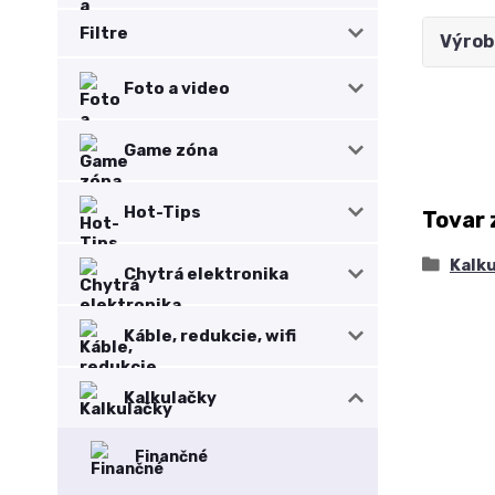
Filtre
Výrob
Foto a video
Game zóna
Hot-Tips
Tovar 
Kalk
Chytrá elektronika
Káble, redukcie, wifi
Kalkulačky
Finančné