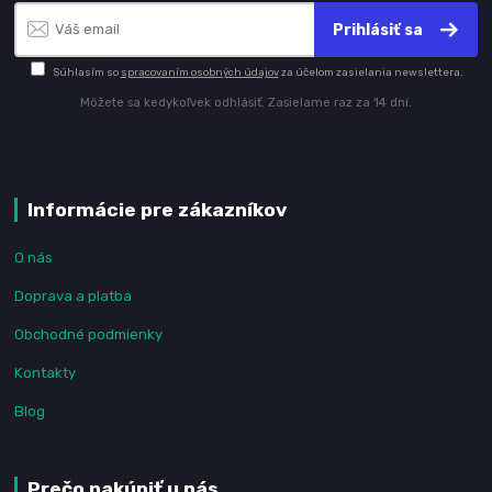
Prihlásiť sa
Súhlasím so
spracovaním osobných údajov
za účelom zasielania newslettera.
Môžete sa kedykoľvek odhlásiť. Zasielame raz za 14 dní.
Informácie pre zákazníkov
O nás
Doprava a platba
Obchodné podmienky
Kontakty
Blog
Prečo nakúpiť u nás