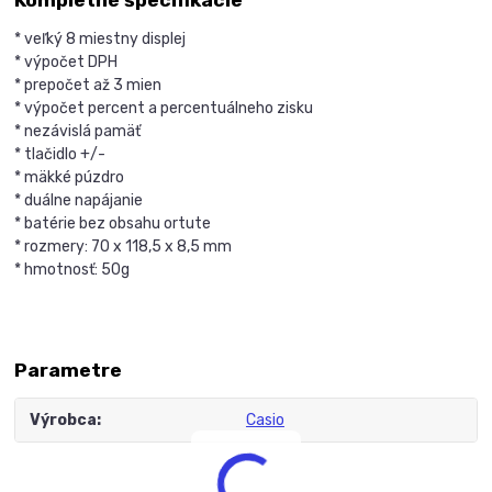
* veľký 8 miestny displej
* výpočet DPH
* prepočet až 3 mien
* výpočet percent a percentuálneho zisku
* nezávislá pamäť
* tlačidlo +/-
* mäkké púzdro
* duálne napájanie
* batérie bez obsahu ortute
* rozmery: 70 x 118,5 x 8,5 mm
* hmotnosť: 50g
Parametre
Výrobca
Casio