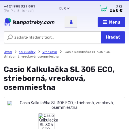
+421 905 327 801
0
ks
EUR
za
0 €
(Po-Pia, 8-16 hod.)
Menu
Hľadať
Úvod
Kalkulačky
Vreckové
Casio Kalkulačka SL 305 ECO,
strieborná, vrecková, osemmiestna
Casio Kalkulačka SL 305 ECO,
strieborná, vrecková,
osemmiestna