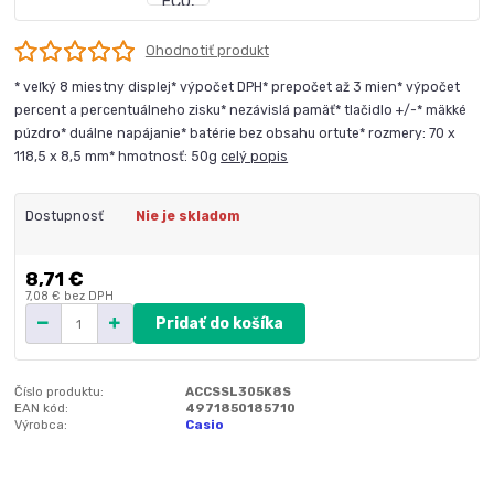
Ohodnotiť produkt
* veľký 8 miestny displej* výpočet DPH* prepočet až 3 mien* výpočet
percent a percentuálneho zisku* nezávislá pamäť* tlačidlo +/-* mäkké
púzdro* duálne napájanie* batérie bez obsahu ortute* rozmery: 70 x
118,5 x 8,5 mm* hmotnosť: 50g
celý popis
Dostupnosť
Nie je skladom
8,71 €
7,08 €
bez DPH
Pridať do košíka
Číslo produktu:
ACCSSL305K8S
EAN kód:
4971850185710
Výrobca:
Casio