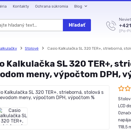
éria
Kontakty
Ochrana súkromia
Blog
Neviet
Hľadať
+421
(Po-Pi
alkulačky
Stolové
Casio Kalkulačka SL 320 TER+, strieborná, s
o Kalkulačka SL 320 TER+, stri
vodom meny, výpočtom DPH, v
Stolov
LCD di
Označen
napája
118,5