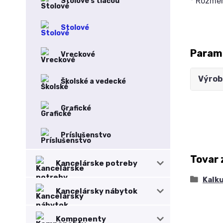
* Rozmer
Stolové s tlačou
Stolové
Param
Vreckové
Výrob
Školské a vedecké
Grafické
Príslušenstvo
Tovar 
Kancelárske potreby
Kalk
Kancelársky nábytok
Komponenty