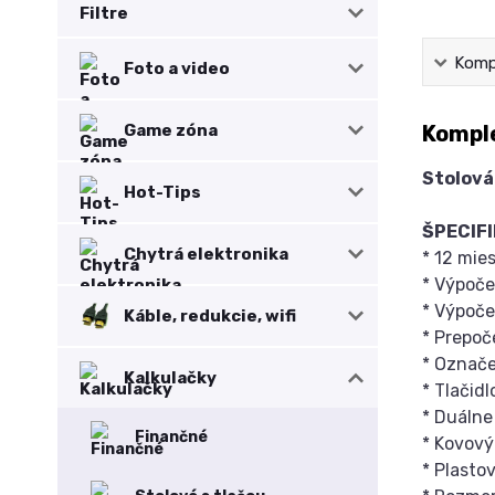
Filtre
Kompl
Foto a video
Komple
Game zóna
Stolová
Hot-Tips
ŠPECIFI
Chytrá elektronika
* 12 mie
* Výpoče
* Výpoč
Káble, redukcie, wifi
* Prepo
* Označe
Kalkulačky
* Tlačidl
* Duálne
Finančné
* Kovový
* Plastov