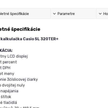
etné špecifikácie
Parametre
Ho
tné špecifikácie
 kalkulačka Casio SL 320TER+
KÁCIA:
stny LCD displej
t percent
et DPH
čet meny
nie 3číslicovej čiarky
o dvojitej nuly
 napájania
 štítok
é tlačidlá