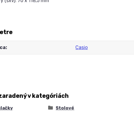
y (šxv): 70 x 118,5 mm
etre
ca
Casio
zaradený v kategóriách
ulačky
Stolové