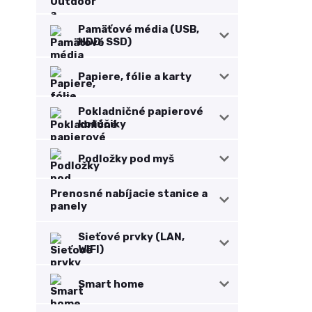
Pamäťové média (USB,
HDD, SSD)
Papiere, fólie a karty
Pokladničné papierové
kotúčiky
Podložky pod myš
Prenosné nabíjacie stanice a
panely
Sieťové prvky (LAN,
WIFI)
Smart home