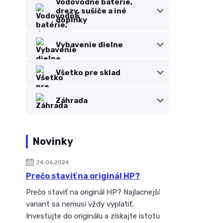
Vodovodné batérie,
drezy, sušiče a iné
doplnky
Vybavenie dielne
Všetko pre sklad
Záhrada
Novinky
24.06.2024
Prečo staviť na originál HP?
Prečo staviť na originál HP? Najlacnejší
variant sa nemusí vždy vyplatiť.
Investujte do originálu a získajte istotu