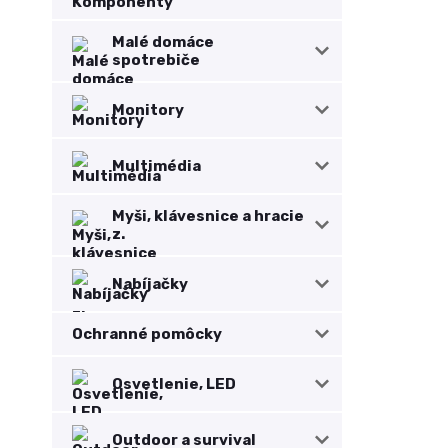
Malé domáce
spotrebiče
Monitory
Multimédia
Myši, klávesnice a hracie
z.
Nabíjačky
Ochranné pomôcky
Osvetlenie, LED
Outdoor a survival