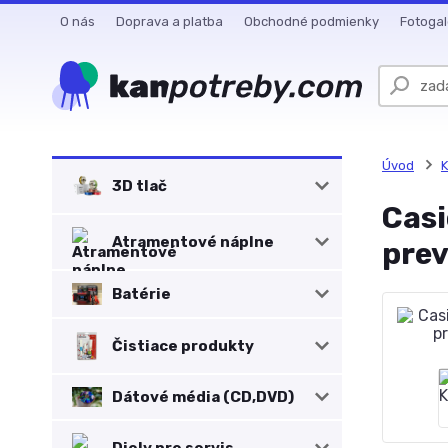
O nás
Doprava a platba
Obchodné podmienky
Fotogal
Úvod
K
3D tlač
Casi
Atramentové náplne
pre
Batérie
Čistiace produkty
Dátové média (CD,DVD)