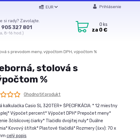
Prihlásenie
EUR
e si rady? Zavolajte.
0
ks
 905 327 801
za
0 €
a, 8-16 hod.)
tolová s prevodom meny, výpočtom DPH, výpočtom %
eborná, stolová s
ýpočtom %
Ohodnotiť produkt
á kalkulačka Casio SL 320TER+ ŠPECIFIKÁCIA: * 12 miestny
splej* Výpočet percent* Výpočet DPH* Prepočet meny*
ie 3číslicovej čiarky* Tlačidlo dvojitej nuly* Duálne
nia* Kovový štítok* Plastové tlačidlá* Rozmery (šxv): 70 x
 mm
celý popis