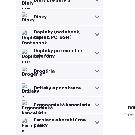
Diely pre servis
Disky
Doplnky (notebook,
tablet, PC, GSM)
Doplnky pre mobilné
telefóny
Drogéria
Držiaky a podstavce
Ergonomická kancelária
DO
Pri o
Farbiace a korektúrne
pásky