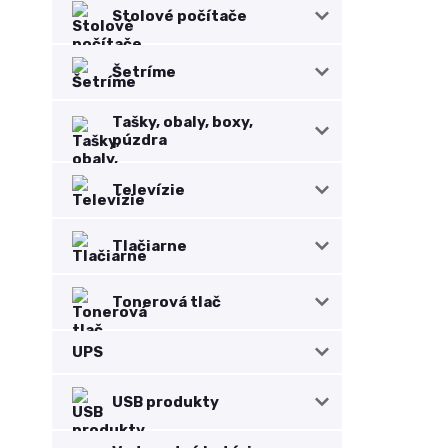
Stolové počítače
Šetríme
Tašky, obaly, boxy,
púzdra
Televízie
Tlačiarne
Tonerová tlač
UPS
USB produkty