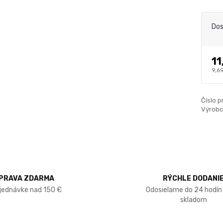
Dos
11
9,6
Číslo p
Výrobc
PRAVA ZDARMA
RÝCHLE DODANI
bjednávke nad 150 €
Odosielame do 24 hodín
skladom