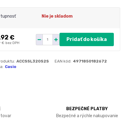
tupnosť
Nie je skladom
,92 €
Pridať do košíka
9 €
bez DPH
roduktu:
ACCSSL320S2S
EAN kód:
4971850182672
a:
Casio
E
BEZPEČNÉ PLATBY
 tovar
Bezpečné a rýchle nakupovanie