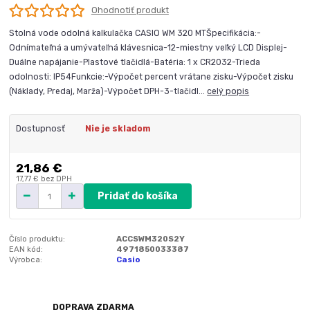
Ohodnotiť produkt
Stolná vode odolná kalkulačka CASIO WM 320 MTŠpecifikácia:-
Odnímateľná a umývateľná klávesnica-12-miestny veľký LCD Displej-
Duálne napájanie-Plastové tlačidlá-Batéria: 1 x CR2032-Trieda
odolnosti: IP54Funkcie:-Výpočet percent vrátane zisku-Výpočet zisku
(Náklady, Predaj, Marža)-Výpočet DPH-3-tlačidl...
celý popis
Dostupnosť
Nie je skladom
21,86 €
17,77 €
bez DPH
Pridať do košíka
Číslo produktu:
ACCSWM320S2Y
EAN kód:
4971850033387
Výrobca:
Casio
DOPRAVA ZDARMA