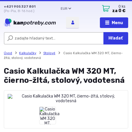
+421 905 327 801
0
ks
EUR
za
0 €
(Po-Pia, 8-16 hod.)
Menu
Hľadať
Úvod
Kalkulačky
Stolové
Casio Kalkulačka WM 320 MT, čierno-
žltá, stolový, vodotesná
Casio Kalkulačka WM 320 MT,
čierno-žltá, stolový, vodotesná