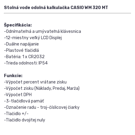
Stolná vode odolná kalkulačka CASIO WM 320 MT
Špecifikácia:
-Odnímateľná a umývateľná klávesnica
-12-miestny veľký LCD Displej
-Duálne napájanie
-Plastové tlačidlá
-Batéria: 1 x CR2032
-Trieda odolnosti: IP54
Funkcie:
-Výpočet percent vrátane zisku
-Výpočet zisku (Náklady, Predaj, Marža)
-Výpočet DPH
-3-tlačidlová pamäť
-Označenie radu - troj-číslicovej čiarky
-Tlačidlo +/-
-Tlačidlo dvojitej nuly