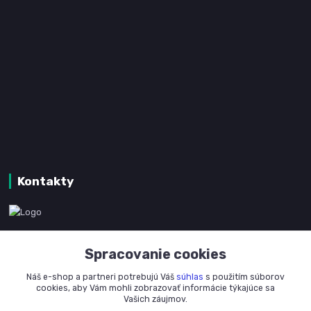
Kontakty
www.kanpotreby.com
Spracovanie cookies
+421 905 327 801
Náš e-shop a partneri potrebujú Váš
súhlas
s použitím súborov
(Po-Pia, 8-16 hod.)
cookies, aby Vám mohli zobrazovať informácie týkajúce sa
Vašich záujmov.
info@kanpotreby.com