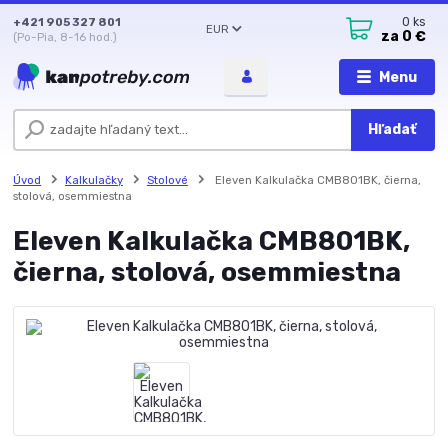
+421 905 327 801
0
ks
EUR
za
0 €
(Po-Pia, 8-16 hod.)
Menu
Hľadať
Úvod
Kalkulačky
Stolové
Eleven Kalkulačka CMB801BK, čierna,
stolová, osemmiestna
Eleven Kalkulačka CMB801BK,
čierna, stolová, osemmiestna