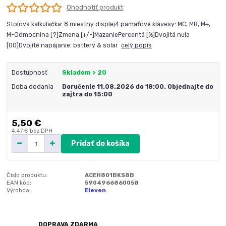
Ohodnotiť produkt
Stolová kalkulačka: 8 miestny displej4 pamäťové klávesy: MC, MR, M+,
M-Odmocnina [?]Zmena [+/-]MazaniePercentá [%]Dvojitá nula
[00]Dvojité napájanie: battery & solar
celý popis
Dostupnosť
Skladom > 20
Doba dodania
Doručenie 11.08.2026 do 18:00. Objednajte do
zajtra do 15:00
5,50 €
4,47 €
bez DPH
Pridať do košíka
Číslo produktu:
ACEH801BKS8B
EAN kód:
5904966860058
Výrobca:
Eleven
DOPRAVA ZDARMA