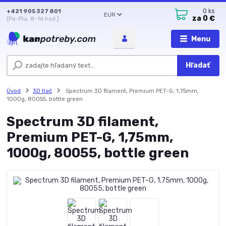
+421 905 327 801
0
ks
EUR
za
0 €
(Po-Pia, 8-16 hod.)
Menu
Hľadať
Úvod
3D tlač
Spectrum 3D filament, Premium PET-G, 1,75mm,
1000g, 80055, bottle green
Spectrum 3D filament,
Premium PET-G, 1,75mm,
1000g, 80055, bottle green