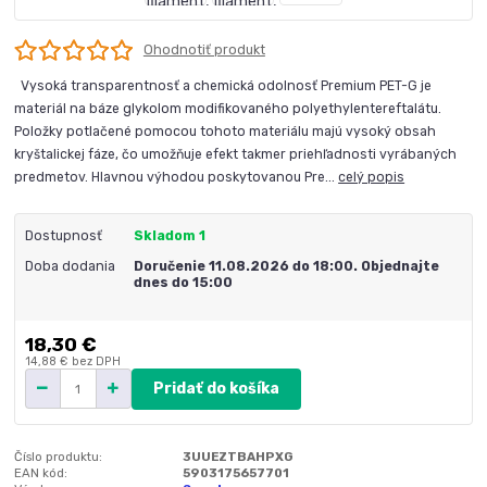
Ohodnotiť produkt
Vysoká transparentnosť a chemická odolnosť Premium PET-G je
materiál na báze glykolom modifikovaného polyethylentereftalátu.
Položky potlačené pomocou tohoto materiálu majú vysoký obsah
kryštalickej fáze, čo umožňuje efekt takmer priehľadnosti vyrábaných
predmetov. Hlavnou výhodou poskytovanou Pre...
celý popis
Dostupnosť
Skladom 1
Doba dodania
Doručenie 11.08.2026 do 18:00. Objednajte
dnes do 15:00
18,30 €
14,88 €
bez DPH
Pridať do košíka
Číslo produktu:
3UUEZTBAHPXG
EAN kód:
5903175657701