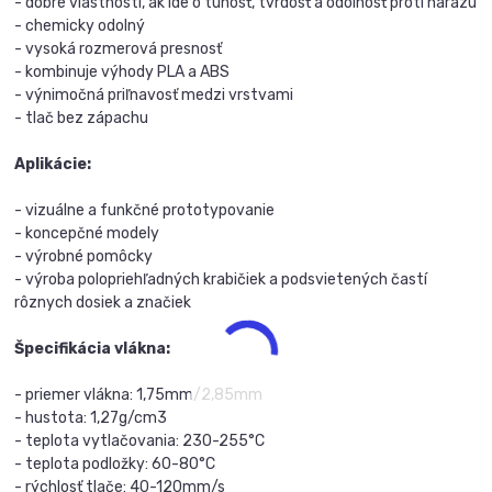
- dobré vlastnosti, ak ide o tuhosť, tvrdosť a odolnosť proti nárazu
- chemicky odolný
- vysoká rozmerová presnosť
- kombinuje výhody PLA a ABS
- výnimočná priľnavosť medzi vrstvami
- tlač bez zápachu
Aplikácie:
- vizuálne a funkčné prototypovanie
- koncepčné modely
- výrobné pomôcky
- výroba polopriehľadných krabičiek a podsvietených častí
rôznych dosiek a značiek
Špecifikácia vlákna:
- priemer vlákna: 1,75mm/2,85mm
- hustota: 1,27g/cm3
- teplota vytlačovania: 230-255°C
- teplota podložky: 60-80°C
- rýchlosť tlače: 40-120mm/s