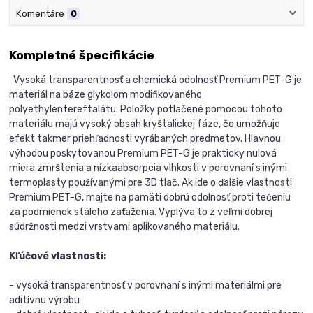
Komentáre
0
Kompletné špecifikácie
Vysoká transparentnosť a chemická odolnosť Premium PET-G je
materiál na báze glykolom modifikovaného
polyethylentereftalátu. Položky potlačené pomocou tohoto
materiálu majú vysoký obsah kryštalickej fáze, čo umožňuje
efekt takmer priehľadnosti vyrábaných predmetov. Hlavnou
výhodou poskytovanou Premium PET-G je prakticky nulová
miera zmrštenia a nízkaabsorpcia vlhkosti v porovnaní s inými
termoplasty používanými pre 3D tlač. Ak ide o ďalšie vlastnosti
Premium PET-G, majte na pamäti dobrú odolnosť proti tečeniu
za podmienok stáleho zaťaženia. Vyplýva to z veľmi dobrej
súdržnosti medzi vrstvami aplikovaného materiálu.
Kľúčové vlastnosti:
- vysoká transparentnosť v porovnaní s inými materiálmi pre
aditívnu výrobu