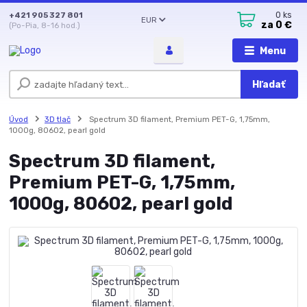
+421 905 327 801
0
ks
EUR
za
0 €
(Po-Pia, 8-16 hod.)
Menu
Hľadať
Úvod
3D tlač
Spectrum 3D filament, Premium PET-G, 1,75mm,
1000g, 80602, pearl gold
Spectrum 3D filament,
Premium PET-G, 1,75mm,
1000g, 80602, pearl gold