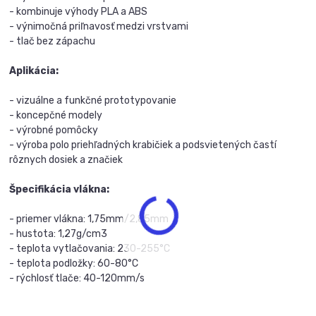
- kombinuje výhody PLA a ABS
- výnimočná priľnavosť medzi vrstvami
- tlač bez zápachu
Aplikácia:
- vizuálne a funkčné prototypovanie
- koncepčné modely
- výrobné pomôcky
- výroba polo priehľadných krabičiek a podsvietených častí
rôznych dosiek a značiek
Špecifikácia vlákna:
- priemer vlákna: 1,75mm/2,85mm
- hustota: 1,27g/cm3
- teplota vytlačovania: 230-255°C
- teplota podložky: 60-80°C
- rýchlosť tlače: 40-120mm/s