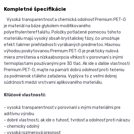
Kompletné špecifikácie
Vysoká transparentnosť a chemická odolnosť Premium PET-G
je materiál na báze glykolem modifikovaného
polyethylentereftalátu. Položky potlačené pomocou tohoto
materiálu majú vysoký obsah kryštalickej fázy, čo umožňuje
efekt takmer priehľadnosti vyrábaných predmetov. Hlavnou
výhodou poskytovanou Premium PET-G je prakticky nulová
miera zmrštenia a nízkaabsorpcia vlhkosti v porovnaní s inými
termoplastami používanými pre 3D tlač. Ak ide o ďalšie vlastnosti
Premium PET-G, majte na pamäti dobrú odolnosť proti tečeniu
za podmienok stáleho zaťaženia. Vyplýva to z veľmi dobrej
súdržnosti medzi vrstvami aplikovaného materiálu.
Kľúčové vlastnosti:
- vysoká transparentnosť v porovnaní s inými materiálmi pre
aditívnu výrobu
- dobré vlastnosti, ak ide o tuhosť, tvrdosť a odolnosť proti nárazu
- chemicky odolný
- vysoká rozmerová presnosť