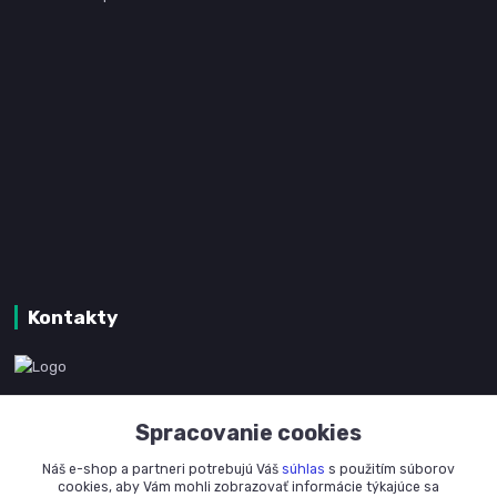
Kontakty
www.kanpotreby.com
Spracovanie cookies
+421 905 327 801
Náš e-shop a partneri potrebujú Váš
súhlas
s použitím súborov
(Po-Pia, 8-16 hod.)
cookies, aby Vám mohli zobrazovať informácie týkajúce sa