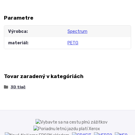
Parametre
Výrobca
Spectrum
materiál
PETG
Tovar zaradený v kategóriách
3D tlač