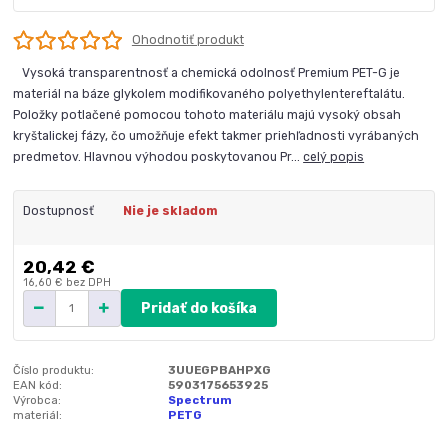
Ohodnotiť produkt
Vysoká transparentnosť a chemická odolnosť Premium PET-G je
materiál na báze glykolem modifikovaného polyethylentereftalátu.
Položky potlačené pomocou tohoto materiálu majú vysoký obsah
kryštalickej fázy, čo umožňuje efekt takmer priehľadnosti vyrábaných
predmetov. Hlavnou výhodou poskytovanou Pr...
celý popis
Dostupnosť
Nie je skladom
20,42 €
16,60 €
bez DPH
Pridať do košíka
Číslo produktu:
3UUEGPBAHPXG
EAN kód:
5903175653925
Výrobca:
Spectrum
materiál:
PETG