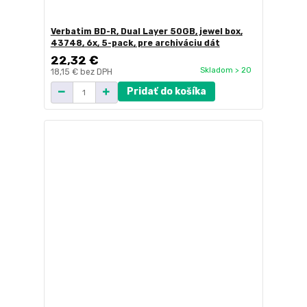
Verbatim BD-R, Dual Layer 50GB, jewel box,
43748, 6x, 5-pack, pre archiváciu dát
22,32 €
Skladom > 20
18,15 €
bez DPH
Pridať do košíka