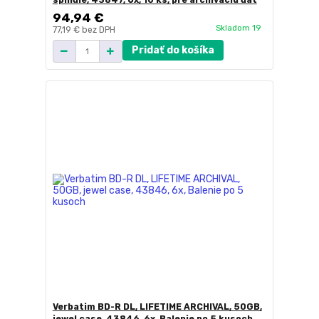
spindle, 43847, 6x, 10 ks, pre archiváciu dát
94,94 €
Skladom 19
77,19 €
bez DPH
Pridať do košíka
Verbatim BD-R DL, LIFETIME ARCHIVAL, 50GB,
jewel case, 43846, 6x, Balenie po 5 kusoch