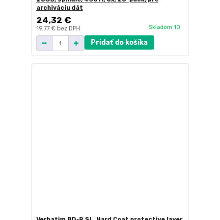
archiváciu dát
24,32 €
Skladom 10
19,77 €
bez DPH
Pridať do košíka
Verbatim BD-R SL, Hard Coat protective layer