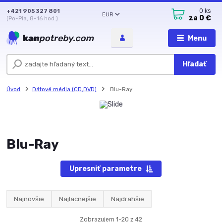
+421 905 327 801
0
ks
EUR
za
0 €
(Po-Pia, 8-16 hod.)
Menu
Hľadať
Úvod
Dátové média (CD,DVD)
Blu-Ray
Blu-Ray
Upresniť parametre
Najnovšie
Najlacnejšie
Najdrahšie
Zobrazujem 1-20 z 42