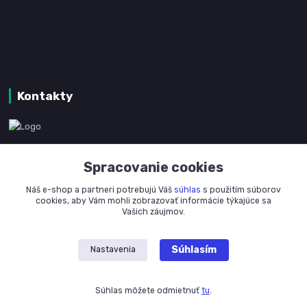
Kontakty
www.kanpotreby.com
Spracovanie cookies
+421 905 327 801
Náš e-shop a partneri potrebujú Váš
súhlas
s použitím súborov
(Po-Pia, 8-16 hod.)
cookies, aby Vám mohli zobrazovať informácie týkajúce sa
Vašich záujmov.
info@kanpotreby.com
Súhlasím
Nastavenia
Súhlas môžete odmietnuť
tu
.
Vytvorené na
Eshop-rychlo.sk