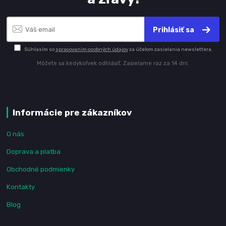
Prihlásiť sa
Súhlasím so
spracovaním osobných údajov
za účelom zasielania newslettera.
Môžete sa kedykoľvek odhlásiť. Zasielame raz za 14 dní.
Informácie pre zákazníkov
O nás
Doprava a platba
Obchodné podmienky
Kontakty
Blog