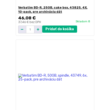
Verbatim BD-R, 25GB, cake box, 43825, 4X,
10-pack, pre archiváciu dát
46,08 €
Skladom 8
37,46 €
bez DPH
Pridať do košíka