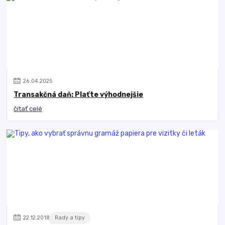
26
.
04
.
2025
Transakčná daň: Plaťte výhodnejšie
čítať celé
22
.
12
.
2018
Rady a tipy