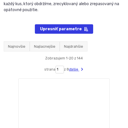
každý kus, ktorý obdržíme, zrecyklovaný alebo zrepasovaný na
opätovné použitie.
Upresniť parametre
Najnovšie
Najlacnejšie
Najdrahšie
Zobrazujem 1-20 z 144
strana
z 8
ďalšie