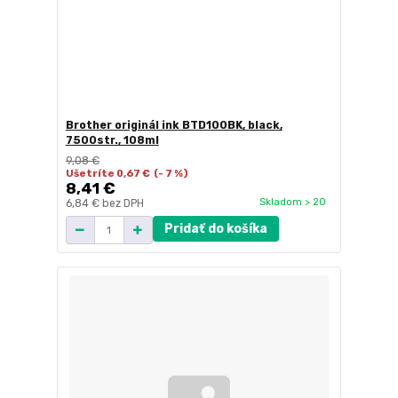
Brother originál ink BTD100BK, black,
7500str., 108ml
9,08 €
Ušetríte 0,67 €
(- 7 %)
8,41 €
Skladom > 20
6,84 €
bez DPH
Pridať do košíka