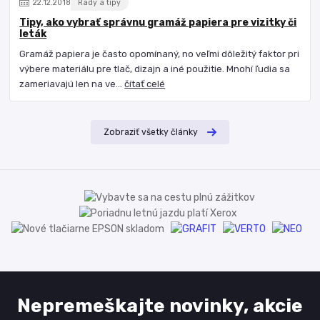
22
.
12
.
2018
Rady a tipy
Tipy, ako vybrať správnu gramáž papiera pre vizitky či
leták
Gramáž papiera je často opomínaný, no veľmi dôležitý faktor pri
výbere materiálu pre tlač, dizajn a iné použitie. Mnohí ľudia sa
zameriavajú len na ve...
čítať celé
Zobraziť všetky články
Nepremeškajte novinky, akcie