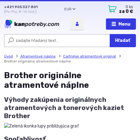
+421 905 327 801
0
ks
EUR
za
0 €
(Po-Pia, 8-16 hod.)
Menu
Hľadať
Úvod
Atramentové náplne
Cartridge atramentové originál
Brother originálne atramentové náplne
Brother originálne
atramentové náplne
Výhody zakúpenia originálnych
atramentových a tonerových kaziet
Brother
Spoľahlivosť