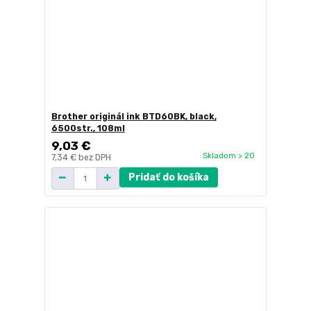
Brother originál ink BTD60BK, black,
6500str., 108ml
9,03 €
Skladom > 20
7,34 €
bez DPH
Pridať do košíka