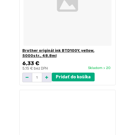
Brother originál ink BTD100Y, yellow,
5000str., 48.8ml
6,33 €
Skladom > 20
5,15 €
bez DPH
Pridať do košíka