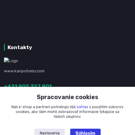
Kontakty
www.kanpotreby.com
+421 905 327 801
(Po-Pia, 8-16 hod.)
Spracovanie cookies
info@kanpotreby.com
Náš e-shop a partneri potrebujú Váš
súhlas
s použitím súborov
cookies, aby Vám mohli zobrazovať informácie týkajúce sa
Vašich záujmov.
Súhlasím
Nastavenia