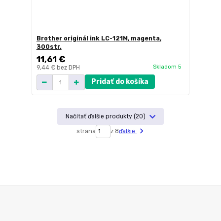
Brother originál ink LC-121M, magenta,
300str.
11,61 €
Skladom 5
9,44 €
bez DPH
Pridať do košíka
Načítať ďalšie produkty (20)
strana
z 8
ďalšie