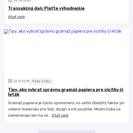
26
.
04
.
2025
Transakčná daň: Plaťte výhodnejšie
čítať celé
22
.
12
.
2018
Rady a tipy
Tipy, ako vybrať správnu gramáž papiera pre vizitky či
leták
Gramáž papiera je často opomínaný, no veľmi dôležitý faktor pri
výbere materiálu pre tlač, dizajn a iné použitie. Mnohí ľudia sa
zameriavajú len na ve...
čítať celé