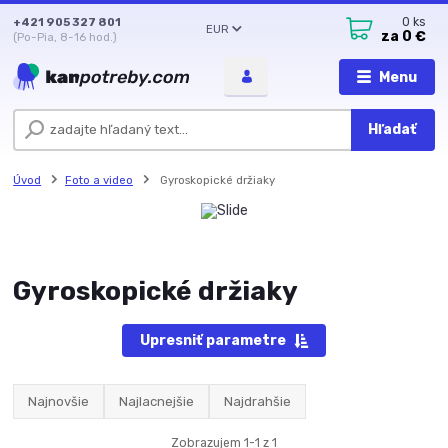
+421 905 327 801
0
ks
EUR
za
0 €
(Po-Pia, 8-16 hod.)
Menu
Hľadať
Úvod
Foto a video
Gyroskopické držiaky
Gyroskopické držiaky
Upresniť parametre
Najnovšie
Najlacnejšie
Najdrahšie
Zobrazujem 1-1 z 1