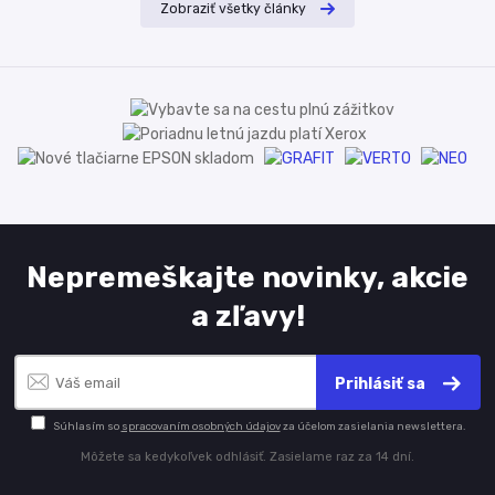
Zobraziť všetky články
Nepremeškajte novinky, akcie
a zľavy!
Prihlásiť sa
Súhlasím so
spracovaním osobných údajov
za účelom zasielania newslettera.
Môžete sa kedykoľvek odhlásiť. Zasielame raz za 14 dní.