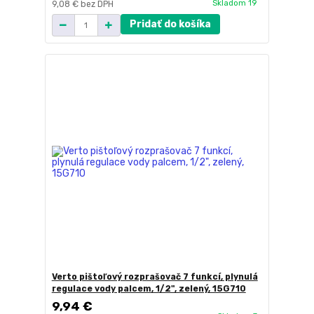
Skladom 19
9,08 €
bez DPH
Pridať do košíka
Verto pištoľový rozprašovač 7 funkcí, plynulá
regulace vody palcem, 1/2", zelený, 15G710
9,94 €