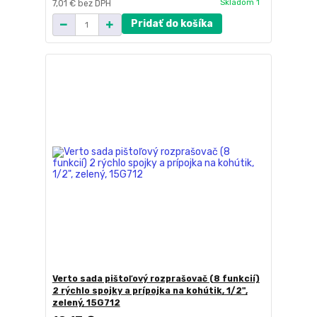
Skladom 1
7,01 €
bez DPH
Pridať do košíka
Verto sada pištoľový rozprašovač (8 funkcií)
2 rýchlo spojky a prípojka na kohútik, 1/2",
zelený, 15G712