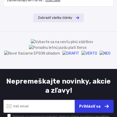
zameriavajú len na ve...
čítať celé
Zobraziť všetky články
Nepremeškajte novinky, akcie
a zľavy!
Prihlásiť sa
Súhlasím so
spracovaním osobných údajov
za účelom zasielania newslettera.