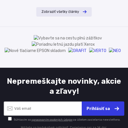
Zobraziť všetky články
Nepremeškajte novinky, akcie
a zľavy!
Prihlásiť sa
Súhlasím so
spracovaním osobných údajov
za účelom zasielania newslettera.
Môžete sa kedykoľvek odhlásiť. Zasielame raz za 14 dní.