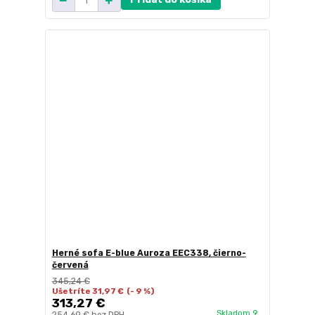
Herné sofa E-blue Auroza EEC338, čierno-
červená
345,24 €
Ušetríte 31,97 €
(- 9 %)
313,27 €
Skladom 9
254,69 €
bez DPH