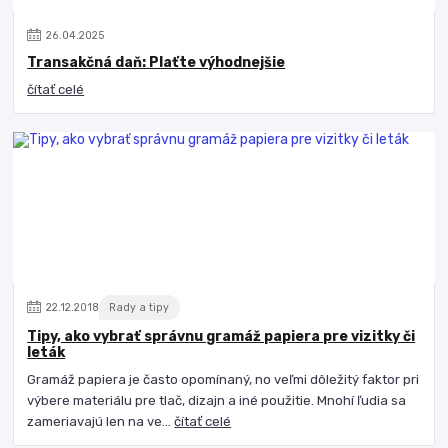
26
.
04
.
2025
Transakčná daň: Plaťte výhodnejšie
čítať celé
22
.
12
.
2018
Rady a tipy
Tipy, ako vybrať správnu gramáž papiera pre vizitky či
leták
Gramáž papiera je často opomínaný, no veľmi dôležitý faktor pri
výbere materiálu pre tlač, dizajn a iné použitie. Mnohí ľudia sa
zameriavajú len na ve...
čítať celé