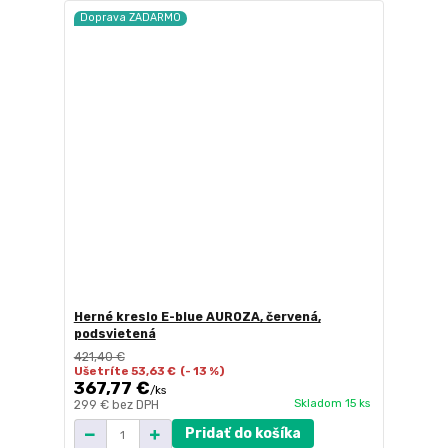
Doprava ZADARMO
Herné kreslo E-blue AUROZA, červená,
podsvietená
421,40 €
Ušetríte 53,63 €
(- 13 %)
367,77 €
/
ks
Skladom 15 ks
299 €
bez DPH
Pridať do košíka