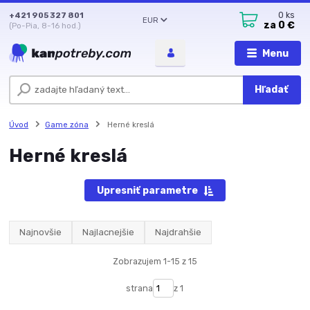
+421 905 327 801
0
ks
EUR
za
0 €
(Po-Pia, 8-16 hod.)
Menu
Hľadať
Úvod
Game zóna
Herné kreslá
Herné kreslá
Upresniť parametre
Najnovšie
Najlacnejšie
Najdrahšie
Zobrazujem 1-15 z 15
strana
z 1