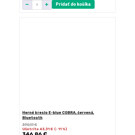
Pridať do košíka
Herné kreslo E-blue COBRA, červená,
Bluetooth
390,17 €
Ušetríte 43,31 €
(- 11 %)
346,86 €