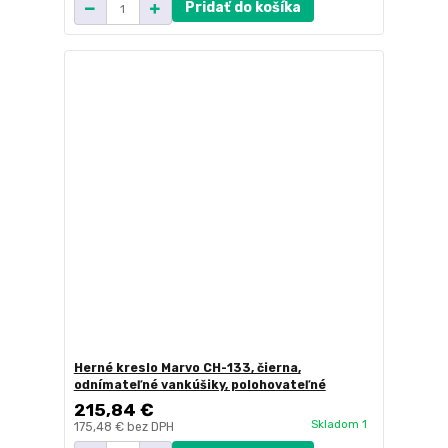
Pridať do košíka
Herné kreslo Marvo CH-133, čierna,
odnímateľné vankúšiky, polohovateľné
215,84 €
Skladom 1
175,48 €
bez DPH