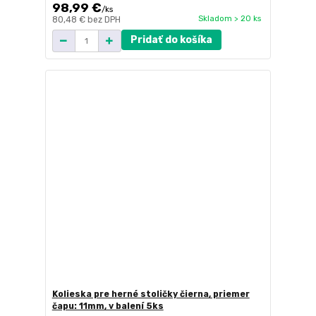
98,99 €
/
ks
Skladom > 20 ks
80,48 €
bez DPH
Pridať do košíka
Kolieska pre herné stoličky čierna, priemer
čapu: 11mm, v balení 5ks