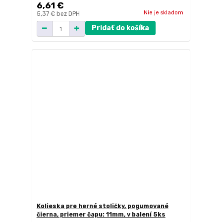
6,61 €
Nie je skladom
5,37 €
bez DPH
Pridať do košíka
Kolieska pre herné stoličky, pogumované
čierna, priemer čapu: 11mm, v balení 5ks