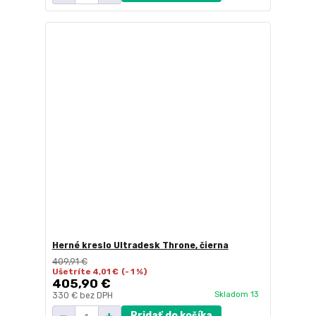
Herné kreslo Ultradesk Throne, čierna
409,91 €
Ušetríte 4,01 €
(- 1 %)
405,90 €
Skladom 13
330 €
bez DPH
Pridať do košíka