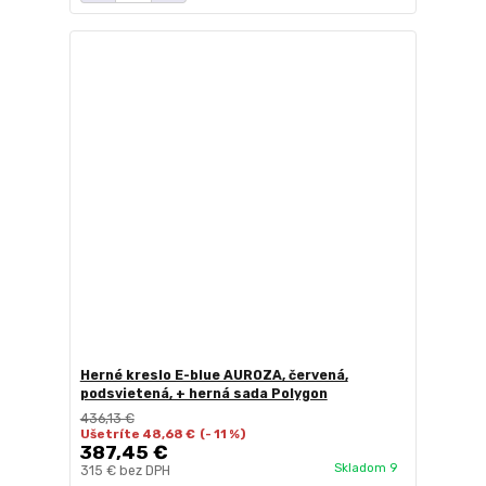
Herné kreslo E-blue AUROZA, červená,
podsvietená, + herná sada Polygon
436,13 €
Ušetríte 48,68 €
(- 11 %)
387,45 €
Skladom 9
315 €
bez DPH