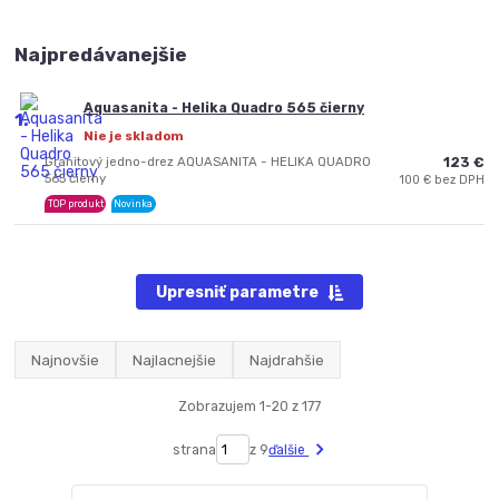
Najpredávanejšie
Aquasanita - Helika Quadro 565 čierny
1.
Nie je skladom
Granitový jedno-drez AQUASANITA - HELIKA QUADRO
123 €
565 čierny
100 € bez DPH
TOP produkt
Novinka
Upresniť parametre
Najnovšie
Najlacnejšie
Najdrahšie
Zobrazujem 1-20 z 177
strana
z 9
ďalšie