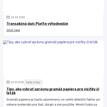
26
.
04
.
2025
Transakčná daň: Plaťte výhodnejšie
čítať celé
22
.
12
.
2018
Rady a tipy
Tipy, ako vybrať správnu gramáž papiera pre vizitky či
leták
Gramáž papiera je často opomínaný, no veľmi dôležitý faktor pri
výbere materiálu pre tlač, dizajn a iné použitie. Mnohí ľudia sa