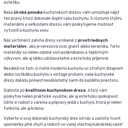
estetiku.
Naša
široká ponuka
kuchynských drezov vám umožňuje nájsť
ten pravý, ktorý dokonale doplní vašu kuchyňu. S rôznymi štýlmi,
materiálmi a veľkosťami drezov vám poskytujeme možnosť
vytvoriť si kuchyňu snov.
Náš sortiment zahŕňa drezy vyrobené z
prvotriednych
materiálov
, ako je nerezová ocel, granit alebo keramika. Tieto
materiály sú nielen odolné voči poškriabaniu a teplotným
výkyvom, ale aj ľahko udržiavateľné a esteticky príjemné.
Nezáleží na tom, či máte modernú kuchyňu so strohým dizajnom
alebo rustikálnu kuchyňu s vintage prvkami, naše kuchynské
drezy dokážu priniesť neodolateľný šarm do každého priestoru.
Siahnite po
kvalitnom kuchynskom dreze
, ktorý vám
poskytne nielen praktické využitie, ale aj estetickú spokojnosť.
Užite si radosť z varenia a prípravy jedál v kuchyni, ktorá je nielen
funkčná, ale aj krásna.
Vyberte si svoj dokonalý kuchynský drez od nás a začnite tvoriť
spomienky plné chutí a radosti vo vašej vlastnej kulinárskej oáze!