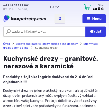
+421 905 327 801
0
ks
EUR
za
0 €
(Po-Pia, 8-16 hod.)
Menu
Hľadať
Úvod
Vodovodné batérie, drezy, sušiče a iné doplnky
Kuchynské
drezy, batérie a iné
Kuchynské drezy
Kuchynské drezy – granitové,
nerezové a keramické
Produkty z tejto kategórie dodávané do 2-4 dní od
objednania !!!!
Kuchynský drez nie je len praktickým prvkom, ale aj dôležitým
dizajnovým prvkom, ktorý môže ovplyvniť celkový vzhľad a
atmosféru vašej kuchyne. Preto je dôležité vybrať
správny
drez
, ktorý splní vaše požiadavky na funkčnosť, odolnosť a