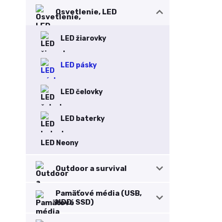
Osvetlenie, LED
LED žiarovky
LED pásky
LED čelovky
LED baterky
LED Neony
Outdoor a survival
Pamäťové média (USB,
HDD, SSD)