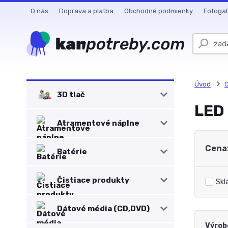
O nás
Doprava a platba
Obchodné podmienky
Fotogal
Úvod
O
3D tlač
LED
Atramentové náplne
Cena
Batérie
Čistiace produkty
Skl
Dátové média (CD,DVD)
Výrob