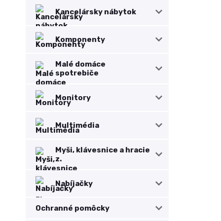
Kancelársky nábytok
Komponenty
Malé domáce
spotrebiče
Monitory
Multimédia
Myši, klávesnice a hracie
z.
Nabíjačky
Ochranné pomôcky