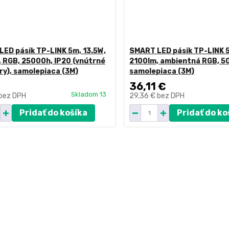
ED pásik TP-LINK 5m, 13.5W,
SMART LED pásik TP-LINK 
 RGB, 25000h, IP20 (vnútrné
2100lm, ambientná RGB, 5
ry), samolepiaca (3M)
samolepiaca (3M)
36,11 €
Skladom 13
bez DPH
29,36 €
bez DPH
Pridať do košíka
Pridať do ko