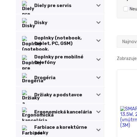
Diely pre servis
Neu
Disky
Doplnky (notebook,
Najnov
tablet, PC, GSM)
Doplnky pre mobilné
Zobrazuje
telefóny
Drogéria
Držiaky a podstavce
Ergonomická kancelária
Farbiace a korektúrne
pásky