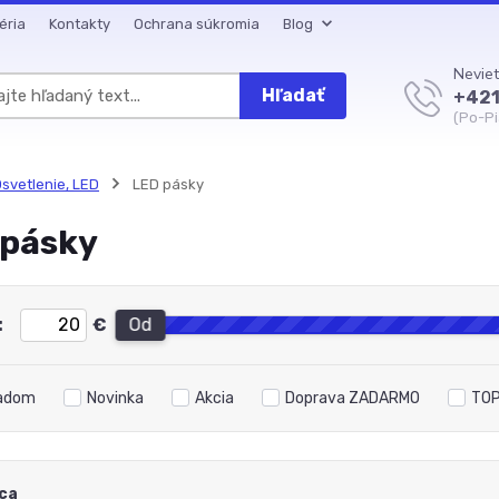
éria
Kontakty
Ochrana súkromia
Blog
Neviet
Hľadať
+421
(Po-Pi
svetlenie, LED
LED pásky
 pásky
:
€
Od
adom
Novinka
Akcia
Doprava ZADARMO
TOP
ca