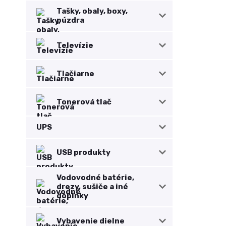
Tašky, obaly, boxy,
púzdra
Televízie
Tlačiarne
Tonerová tlač
UPS
USB produkty
Vodovodné batérie,
drezy, sušiče a iné
doplnky
Vybavenie dielne