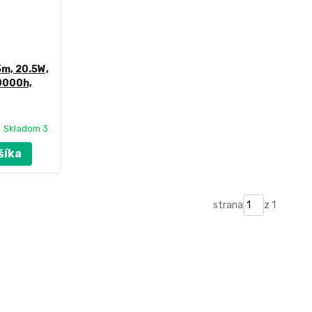
5m, 20.5W,
0000h,
Skladom 3
šíka
strana
z 1