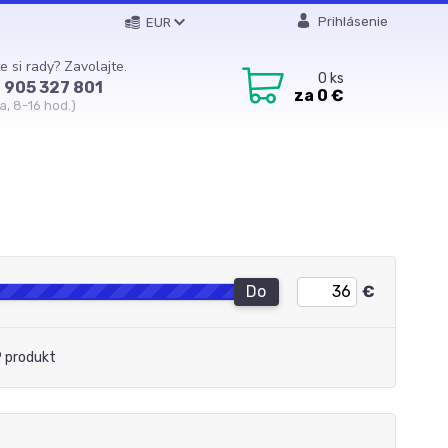
Prihlásenie
EUR
e si rady? Zavolajte.
0
ks
 905 327 801
za
0 €
a, 8-16 hod.)
Do
€
 produkt