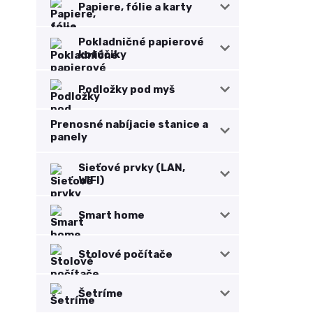
Papiere, fólie a karty
Pokladničné papierové
kotúčiky
Podložky pod myš
Prenosné nabíjacie stanice a
panely
Sieťové prvky (LAN,
WIFI)
Smart home
Stolové počítače
Šetríme