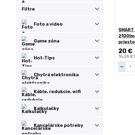
Filtre
Foto a video
SMART L
2100lm,
Game zóna
priesto
20 €
16,26 €
Hot-Tips
Chytrá elektronika
Káble, redukcie, wifi
Kalkulačky
Kancelárske potreby