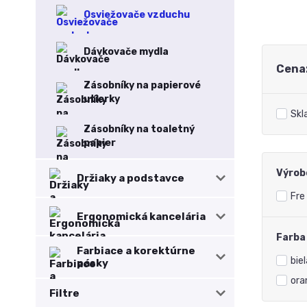
Osviežovače vzduchu
Dávkovače mydla
Cena
Zásobníky na papierové
utierky
Skl
Zásobníky na toaletný
papier
Výrob
Držiaky a podstavce
Fre
Ergonomická kancelária
Farba
Farbiace a korektúrne
biel
pásky
ora
Filtre