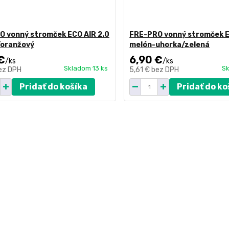
O vonný stromček ECO AIR 2.0
FRE-PRO vonný stromček E
oranžový
melón-uhorka/zelená
€
6,90 €
/
ks
/
ks
Skladom 13 ks
Sk
ez DPH
5,61 €
bez DPH
Pridať do košíka
Pridať do ko