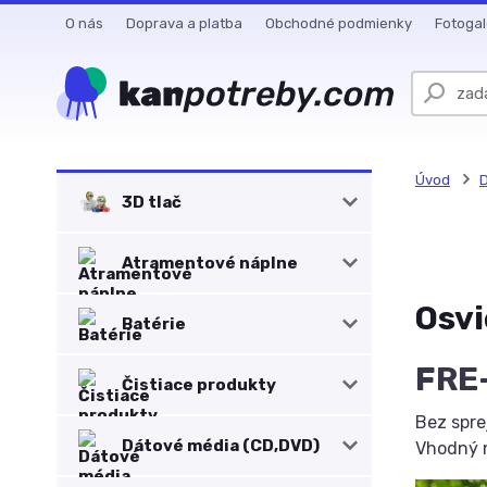
O nás
Doprava a platba
Obchodné podmienky
Fotogal
Úvod
D
3D tlač
Atramentové náplne
Osv
Batérie
FRE
Čistiace produkty
Bez spre
Dátové média (CD,DVD)
Vhodný n