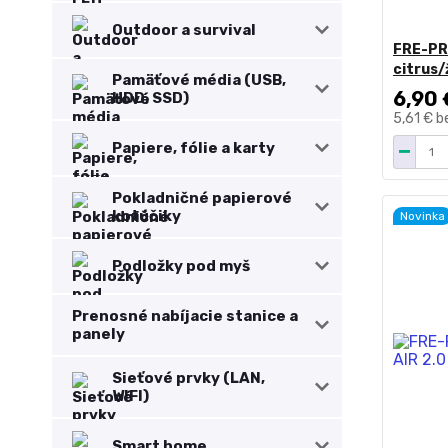
Outdoor a survival
FRE-PR
citrus/
Pamäťové média (USB,
6,90 
HDD, SSD)
5,61 €
b
Papiere, fólie a karty
Pokladničné papierové
kotúčiky
Novinka
Podložky pod myš
Prenosné nabíjacie stanice a
panely
Sieťové prvky (LAN,
WIFI)
Smart home