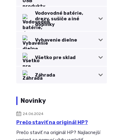
Vodovodné batérie,
drezy, sušiče a iné
doplnky
Vybavenie dielne
Všetko pre sklad
Záhrada
Novinky
24.06.2024
Prečo staviť na originál HP?
Prečo staviť na originál HP? Najlacnejší