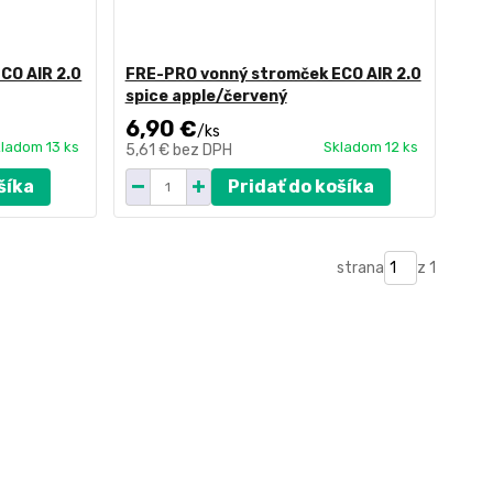
CO AIR 2.0
FRE-PRO vonný stromček ECO AIR 2.0
spice apple/červený
6,90 €
/
ks
ladom 13 ks
Skladom 12 ks
5,61 €
bez DPH
šíka
Pridať do košíka
strana
z 1