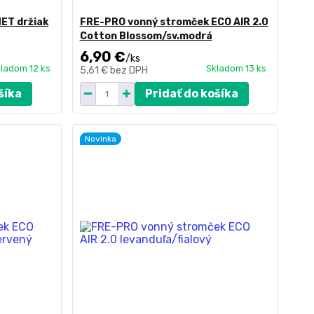
ET držiak
FRE-PRO vonný stromček ECO AIR 2.0
Cotton Blossom/sv.modrá
6,90 €
/
ks
ladom 12 ks
Skladom 13 ks
5,61 €
bez DPH
šíka
Pridať do košíka
Novinka