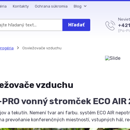
éria
Kontakty
Ochrana súkromia
Blog
Neviet
Hľadať
+421
(Po-Pi
rogéria
Osviežovače vzduchu
iežovače vzduchu
-PRO vonný stromček ECO AIR 
jov a tekutín. Nemení tvar ani farbu. systém ECO AIR nepotr
a prevoňanie konferenčných miestností, vstupných hál, rece