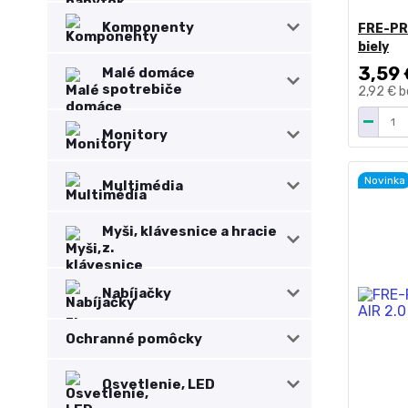
Komponenty
FRE-PRO
biely
3,59 
Malé domáce
spotrebiče
2,92 €
b
Monitory
Novinka
Multimédia
Myši, klávesnice a hracie
z.
Nabíjačky
Ochranné pomôcky
Osvetlenie, LED