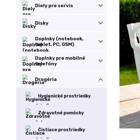
Diely pre servis
Disky
Doplnky (notebook,
tablet, PC, GSM)
Doplnky pre mobilné
telefóny
Drogéria
Hygienické prostriedky
Zdravotné pomôcky
Čistiace prostriedky