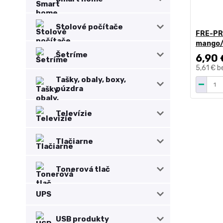
Stolové počítače
FRE-PR
mango/
Šetríme
6,90 
5,61 €
b
Tašky, obaly, boxy,
púzdra
Televízie
Tlačiarne
Tonerová tlač
UPS
USB produkty