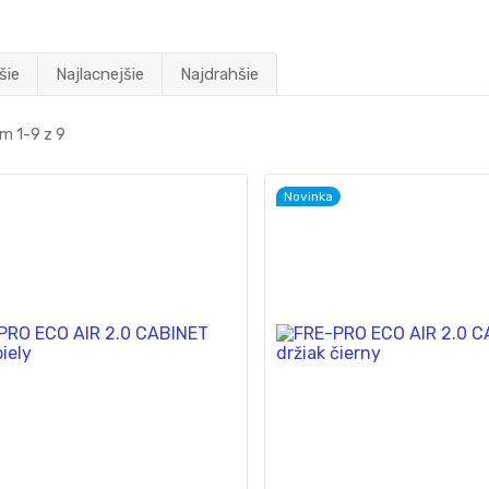
šie
Najlacnejšie
Najdrahšie
m 1-9 z 9
Novinka