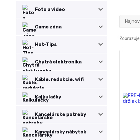
Foto a video
Najnov
Game zóna
Zobrazuje
Hot-Tips
Chytrá elektronika
Káble, redukcie, wifi
Kalkulačky
Kancelárske potreby
Kancelársky nábytok