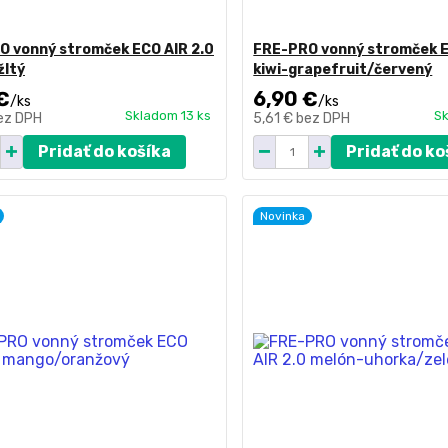
O vonný stromček ECO AIR 2.0
FRE-PRO vonný stromček E
žltý
kiwi-grapefruit/červený
€
6,90 €
/
ks
/
ks
Skladom 13 ks
Sk
ez DPH
5,61 €
bez DPH
Pridať do košíka
Pridať do ko
Novinka