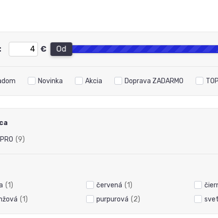
:
€
Od
adom
Novinka
Akcia
Doprava ZADARMO
TOP
ca
 PRO
(9)
a
(1)
červená
(1)
čier
nžová
(1)
purpurová
(2)
sve