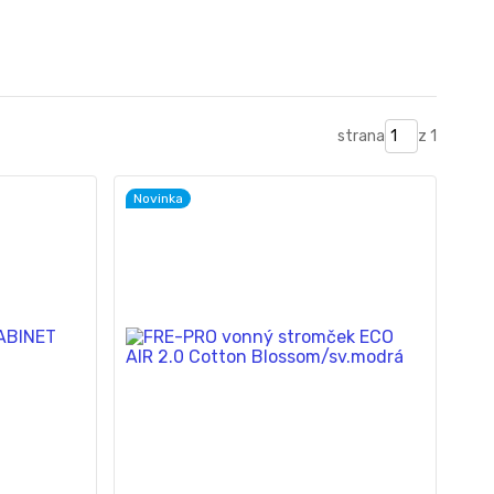
strana
z 1
Novinka