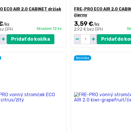
 ECO AIR 2.0 CABINET držiak
FRE-PRO ECO AIR 2.0 CABIN
čierny
€
3,59 €
/
ks
/
ks
Skladom 12 ks
Sk
ez DPH
2,92 €
bez DPH
Pridať do košíka
Pridať do ko
Novinka