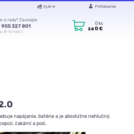
Prihlásenie
EUR
e si rady? Zavolajte.
0
ks
 905 327 801
za
0 €
a, 8-16 hod.)
2.0
ebuje napájanie, batérie a je absolútne nehlučný.
pcií, čakární a pod..