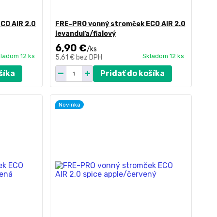
CO AIR 2.0
FRE-PRO vonný stromček ECO AIR 2.0
levanduľa/fialový
6,90 €
/
ks
ladom 12 ks
Skladom 12 ks
5,61 €
bez DPH
šíka
Pridať do košíka
Novinka