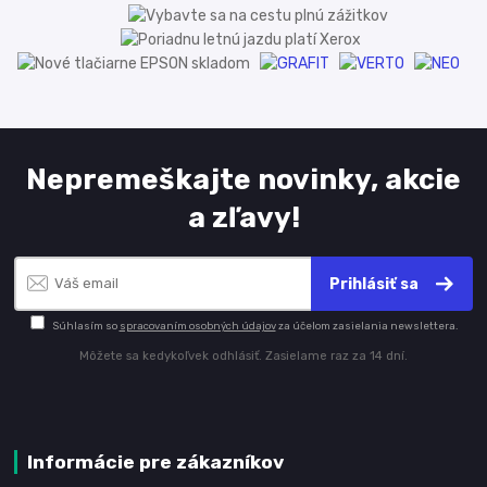
Nepremeškajte novinky, akcie
a zľavy!
Prihlásiť sa
Súhlasím so
spracovaním osobných údajov
za účelom zasielania newslettera.
Môžete sa kedykoľvek odhlásiť. Zasielame raz za 14 dní.
Informácie pre zákazníkov