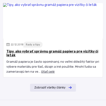
22
.
12
.
2018
Rady a tipy
Tipy, ako vybrať správnu gramáž papiera pre vizitky či
leták
Gramáž papiera je často opomínaný, no veľmi dôležitý faktor pri
výbere materiálu pre tlač, dizajn a iné použitie. Mnohí ľudia sa
zameriavajú len na ve...
čítať celé
Zobraziť všetky články