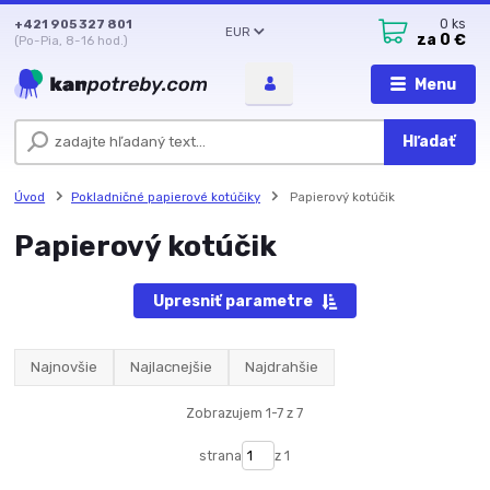
+421 905 327 801
0
ks
EUR
za
0 €
(Po-Pia, 8-16 hod.)
Menu
Hľadať
Úvod
Pokladničné papierové kotúčiky
Papierový kotúčik
Papierový kotúčik
Upresniť parametre
Najnovšie
Najlacnejšie
Najdrahšie
Zobrazujem 1-7 z 7
strana
z 1