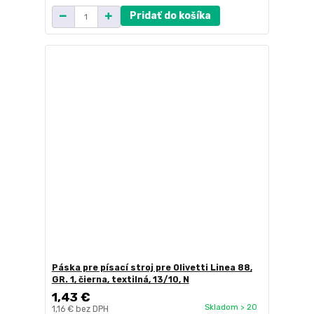
Pridať do košíka
Páska pre písací stroj pre Olivetti Linea 88,
GR. 1, čierna, textilná, 13/10, N
1,43 €
Skladom > 20
1,16 €
bez DPH