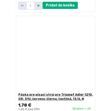
Pridať do košíka
Páska pre písací stroj pre Triumpf Adler 1210,
GR. 51U, červeno-čierna, textilná, 13/6, N
1,78 €
Skladom > 20
1,45 €
bez DPH