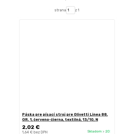
strana
z 1
Páska pre písací stroj pre Olivetti Linea 88,
GR. 1, červeno-čierna, textilná, 13/10, N
2,02 €
Skladom > 20
1,64 €
bez DPH