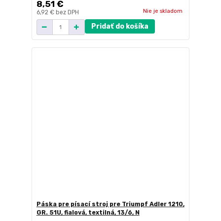
8,51 €
Nie je skladom
6,92 €
bez DPH
Pridať do košíka
Páska pre písací stroj pre Triumpf Adler 1210,
GR. 51U, fialová, textilná, 13/6, N