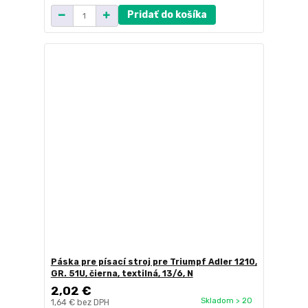
Pridať do košíka
Páska pre písací stroj pre Triumpf Adler 1210,
GR. 51U, čierna, textilná, 13/6, N
2,02 €
Skladom > 20
1,64 €
bez DPH