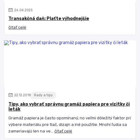
26
.
04
.
2025
Transakčná daň: Plaťte výhodnejšie
čítať celé
22
.
12
.
2018
Rady a tipy
Tipy, ako vybrať správnu gramáž papiera pre vizitky či
leták
Gramáž papiera je často opomínaný, no veľmi dôležitý faktor pri
výbere materiálu pre tlač, dizajn a iné použitie. Mnohí ľudia sa
zameriavajú len na ve...
čítať celé