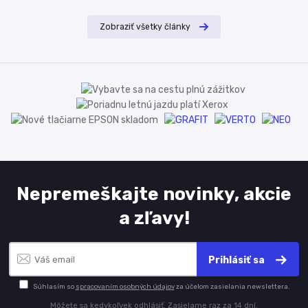
Zobraziť všetky články
Nepremeškajte novinky, akcie
a zľavy!
Prihlásiť sa
Súhlasím so
spracovaním osobných údajov
za účelom zasielania newslettera.
Môžete sa kedykoľvek odhlásiť. Zasielame raz za 14 dní.