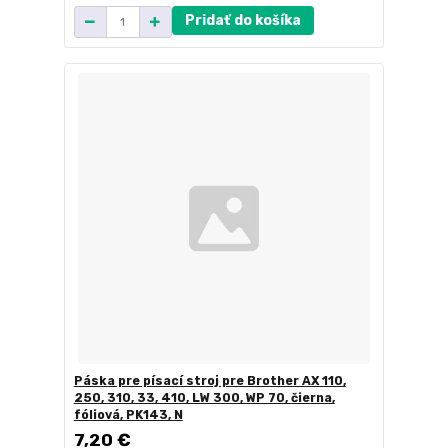
Pridať do košíka
Páska pre písací stroj pre Brother AX 110,
250, 310, 33, 410, LW 300, WP 70, čierna,
fóliová, PK143, N
7,20 €