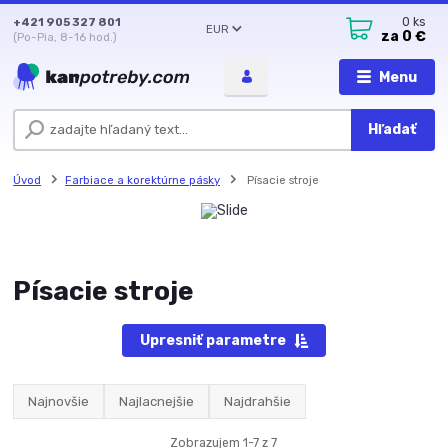
+421 905 327 801
0
ks
EUR
za
0 €
(Po-Pia, 8-16 hod.)
Menu
Hľadať
Úvod
Farbiace a korektúrne pásky
Písacie stroje
Písacie stroje
Upresniť parametre
Najnovšie
Najlacnejšie
Najdrahšie
Zobrazujem 1-7 z 7