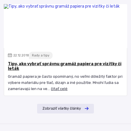
22
.
12
.
2018
Rady a tipy
Tipy, ako vybrať správnu gramáž papiera pre vizitky či
leták
Gramáž papiera je často opomínaný, no veľmi dôležitý faktor pri
výbere materiálu pre tlač, dizajn a iné použitie. Mnohí ľudia sa
zameriavajú len na ve...
čítať celé
Zobraziť všetky články