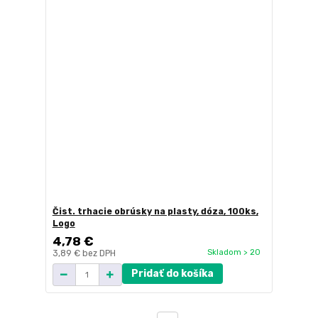
Čist. trhacie obrúsky na plasty, dóza, 100ks,
Logo
4,78 €
Skladom > 20
3,89 €
bez DPH
Pridať do košíka