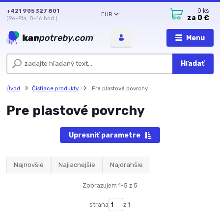
+421 905 327 801
0
ks
EUR
za
0 €
(Po-Pia, 8-16 hod.)
Menu
Hľadať
Úvod
Čistiace produkty
Pre plastové povrchy
Pre plastové povrchy
Upresniť parametre
Najnovšie
Najlacnejšie
Najdrahšie
Zobrazujem 1-5 z 5
strana
z 1